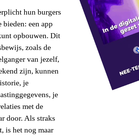
erplicht hun burgers
e bieden: een app
’ kunt opbouwen. Dit
tsbewijs, zoals de
elganger van jezelf,
bekend zijn, kunnen
torie, je
lastinggegevens, je
relaties met de
r door. Als straks
t, is het nog maar