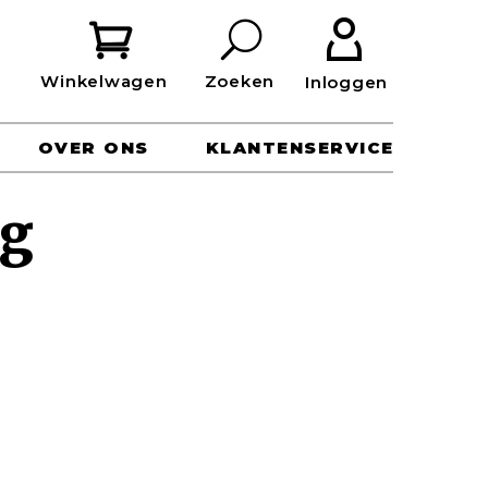


OVER ONS
KLANTENSERVICE
ng