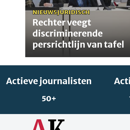
tafel
NIEUWS
-
JURIDISCH
Rechter veegt
discriminerende
persrichtlijn van tafel
Actieve journalisten
Act
50+