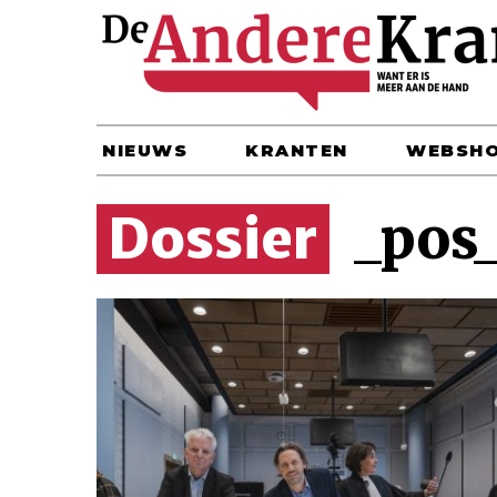
NIEUWS
KRANTEN
WEBSH
_pos_
Rechter
veegt
discriminerende
persrichtlijn
van