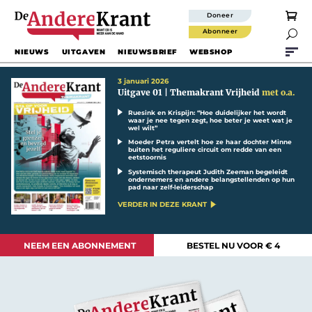
Doneer
Abonneer

NIEUWS
UITGAVEN
NIEUWSBRIEF
WEBSHOP
3 januari 2026
Uitgave 01 | Themakrant Vrijheid
met o.a.
Ruesink en Krispijn: “Hoe duidelijker het wordt
waar je nee tegen zegt, hoe beter je weet wat je
wel wilt”
Moeder Petra vertelt hoe ze haar dochter Minne
buiten het reguliere circuit om redde van een
eetstoornis
Systemisch therapeut Judith Zeeman begeleidt
ondernemers en andere belangstellenden op hun
pad naar zelf-leiderschap
VERDER IN DEZE KRANT
NEEM EEN ABONNEMENT
BESTEL NU VOOR € 4