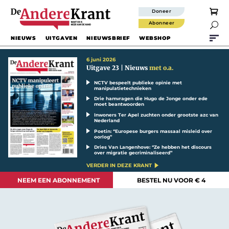
Doneer
Abonneer

NIEUWS
UITGAVEN
NIEUWSBRIEF
WEBSHOP
6 juni 2026
Uitgave 23 | Nieuws
met o.a.
NCTV bespeelt publieke opinie met
manipulatietechnieken
Drie hamvragen die Hugo de Jonge onder ede
moet beantwoorden
Inwoners Ter Apel zuchten onder grootste azc van
Nederland
Poetin: “Europese burgers massaal misleid over
oorlog”
Dries Van Langenhove: “Ze hebben het discours
over migratie gecriminaliseerd”
VERDER IN DEZE KRANT
NEEM EEN ABONNEMENT
BESTEL NU VOOR € 4