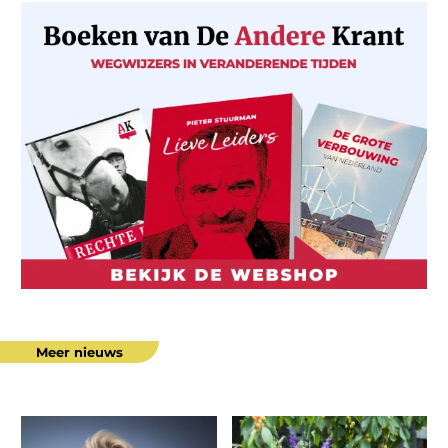
Meer nieuws
Hoe
Gezond
kwam
eten