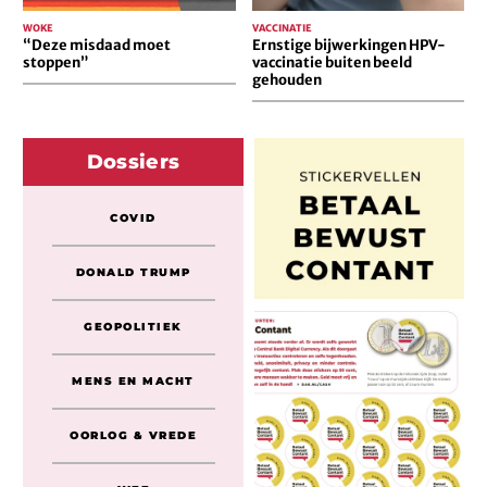
WOKE
VACCINATIE
“Deze misdaad moet
Ernstige bijwerkingen HPV-
stoppen”
vaccinatie buiten beeld
gehouden
Dossiers
COVID
DONALD TRUMP
GEOPOLITIEK
MENS EN MACHT
OORLOG & VREDE