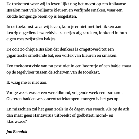
De toekomst waar wij in leven lijkt nog het meest op een Italiaanse
IJssalon met vele briljante kleuren en verfijnde smaken, waar een
kudde hongerige beren op is losgelaten.
In de toekomst waar wij leven, kom je er niet met het likken aan
keurig opgediende wereldvisies, netjes afgestreken, lonkend in hun
eigen roestvrijstalen bakjes.
De ooit zo chique IJssalon der denkers is omgetoverd tot een
gigantische smeltende bal, een vortex van kleuren en smaken.
Een toekomstvisie van nu past niet in een hoorntje of een bakje, maar
op de tegelvloer tussen de scherven van de toonkast.
Ik waag me er niet aan.
Vorige week was er een wereldbrand, volgende week een tsunami.
Gisteren hadden we concentratiekampen, morgen is het gas op.
En misschien zal het gaan zoals in de dagen van Noach. Als op de Ark
dan maar geen Hantavirus uitbreekt of godbetert: mond- en
klauwzeer.”
Jan Bennink