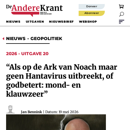
Doneer
Abonneer

NIEUWS
UITGAVEN
NIEUWSBRIEF
WEBSHOP
NIEUWS
-
GEOPOLITIEK
D
2026 - UITGAVE 20
“Als op de Ark van Noach maar
geen Hantavirus uitbreekt, of
godbetert: mond- en
klauwzeer”
Jan Bennink
| Datum: 19 mei 2026