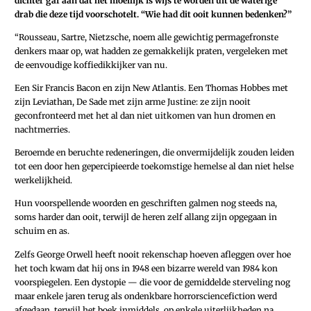
dichter gaf aan dat het moeilijk is wijs te worden uit de waterige
drab die deze tijd voorschotelt. “Wie had dit ooit kunnen bedenken?”
“Rousseau, Sartre, Nietzsche, noem alle gewichtig permagefronste
denkers maar op, wat hadden ze gemakkelijk praten, vergeleken met
de eenvoudige koffiedikkijker van nu.
Een Sir Francis Bacon en zijn New Atlantis. Een Thomas Hobbes met
zijn Leviathan, De Sade met zijn arme Justine: ze zijn nooit
geconfronteerd met het al dan niet uitkomen van hun dromen en
nachtmerries.
Beroemde en beruchte redeneringen, die onvermijdelijk zouden leiden
tot een door hen gepercipieerde toekomstige hemelse al dan niet helse
werkelijkheid.
Hun voorspellende woorden en geschriften galmen nog steeds na,
soms harder dan ooit, terwijl de heren zelf allang zijn opgegaan in
schuim en as.
Zelfs George Orwell heeft nooit rekenschap hoeven afleggen over hoe
het toch kwam dat hij ons in 1948 een bizarre wereld van 1984 kon
voorspiegelen. Een dystopie — die voor de gemiddelde sterveling nog
maar enkele jaren terug als ondenkbare horrorsciencefiction werd
afgedaan, terwijl het boek inmiddels, op enkele uiterlijkheden na,