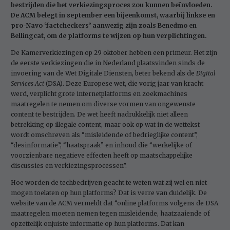
bestrijden die het verkiezingsproces zou kunnen beïnvloeden.
De ACM belegt in september een bijeenkomst, waarbij linkse en
pro-Navo ‘factcheckers’ aanwezig zijn zoals Benedmo en
Bellingcat, om de platforms te wijzen op hun verplichtingen.
De Kamerverkiezingen op 29 oktober hebben een primeur. Het zijn
de eerste verkiezingen die in Nederland plaatsvinden sinds de
invoering van de Wet Digitale Diensten, beter bekend als de
Digital
Services Act
(DSA). Deze Europese wet, die vorig jaar van kracht
werd, verplicht grote internetplatforms en zoekmachines
maatregelen te nemen om diverse vormen van ongewenste
content te bestrijden. De wet heeft nadrukkelijk niet alleen
betrekking op illegale content, maar ook op wat in de wettekst
wordt omschreven als “misleidende of bedrieglijke content”,
“desinformatie”, “haatspraak” en inhoud die “werkelijke of
voorzienbare negatieve effecten heeft op maatschappelijke
discussies en verkiezingsprocessen”.
Hoe worden de techbedrijven geacht te weten wat zij wel en niet
mogen toelaten op hun platforms? Dat is verre van duidelijk. De
website van de ACM vermeldt dat “online platforms volgens de DSA
maatregelen moeten nemen tegen misleidende, haatzaaiende of
opzettelijk onjuiste informatie op hun platforms. Dat kan