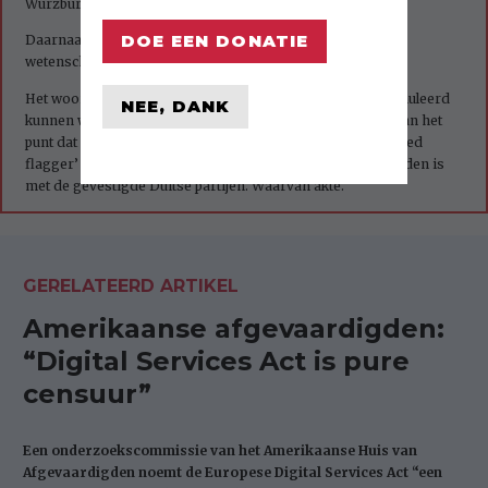
Würzburg.
DOE EEN DONATIE
Daarnaast hebben nog andere hoge functionarissen en
wetenschappers zitting in de Adviesraad van HateAid.
Het woord ‘geleid’ in de tekst had misschien beter geformuleerd
NEE, DANK
kunnen worden als ‘ondersteund door’. Dit doet niets af aan het
punt dat in het artikel wordt gemaakt. Dat is dat deze ‘trusted
flagger’ geen politiek neutrale partij is, maar nauw verbonden is
met de gevestigde Duitse partijen. Waarvan akte.
GERELATEERD ARTIKEL
Amerikaanse afgevaardigden:
“Digital Services Act is pure
censuur”
Een onderzoekscommissie van het Amerikaanse Huis van
Afgevaardigden noemt de Europese Digital Services Act “een