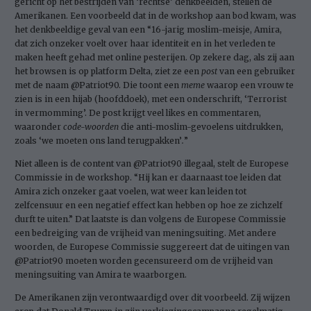
gericht op het bestrijden van ‘rechtse’ denkbeelden, stellen de
Amerikanen. Een voorbeeld dat in de workshop aan bod kwam, was
het denkbeeldige geval van een “16-jarig moslim-meisje, Amira,
dat zich onzeker voelt over haar identiteit en in het verleden te
maken heeft gehad met online pesterijen. Op zekere dag, als zij aan
het browsen is op platform Delta, ziet ze een
post
van een gebruiker
met de naam @Patriot90. Die toont een
meme
waarop een vrouw te
zien is in een hijab (hoofddoek), met een onderschrift, ‘Terrorist
in vermomming’. De post
krijgt veel likes en commentaren,
waaronder
code-woorden
die anti-moslim-gevoelens uitdrukken,
zoals ‘we moeten ons land terugpakken’
.
”
Niet alleen is de content van @Patriot90 illegaal, stelt de Europese
Commissie in de workshop. “Hij kan er daarnaast toe leiden dat
Amira zich onzeker gaat voelen, wat weer kan leiden tot
zelfcensuur en een negatief effect kan hebben op hoe ze zichzelf
durft te uiten.” Dat laatste is dan volgens de Europese Commissie
een bedreiging van de vrijheid van meningsuiting. Met andere
woorden, de Europese Commissie suggereert dat de uitingen van
@Patriot90 moeten worden gecensureerd om de vrijheid van
meningsuiting van Amira te waarborgen.
De Amerikanen zijn verontwaardigd over dit voorbeeld. Zij wijzen