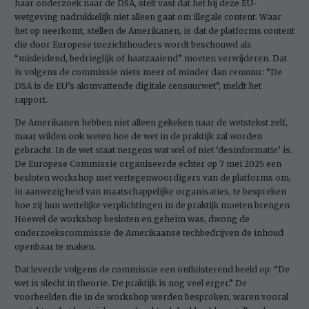
haar onderzoek naar de DSA, stelt vast dat het bij deze EU-
wetgeving nadrukkelijk niet alleen gaat om illegale content. Waar
het op neerkomt, stellen de Amerikanen, is dat de platforms content
die door Europese toezichthouders wordt beschouwd als
“misleidend, bedrieglijk of haatzaaiend” moeten verwijderen. Dat
is volgens de commissie niets meer of minder dan censuur: “De
DSA is de EU’s alomvattende digitale censuurwet”, meldt het
rapport.
De Amerikanen hebben niet alleen gekeken naar de wetstekst zelf,
maar wilden ook weten hoe de wet in de praktijk zal worden
gebracht. In de wet staat nergens wat wel of niet ‘desinformatie’ is.
De Europese Commissie organiseerde echter op 7 mei 2025 een
besloten workshop met vertegenwoordigers van de platforms om,
in aanwezigheid van maatschappelijke organisaties, te bespreken
hoe zij hun wettelijke verplichtingen in de praktijk moeten brengen.
Hoewel de workshop besloten en geheim was, dwong de
onderzoekscommissie de Amerikaanse techbedrijven de inhoud
openbaar te maken.
Dat leverde volgens de commissie een ontluisterend beeld op: “De
wet is slecht in theorie. De praktijk is nog veel erger.” De
voorbeelden die in de workshop werden besproken, waren vooral