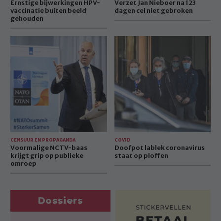
Ernstige bijwerkingen HPV-
Verzet Jan Nieboer na 123
vaccinatie buiten beeld
dagen cel niet gebroken
gehouden
Voormalige
Doofpot
NCTV-
lablek
baas
coronavirus
krijgt
staat
grip
op
op
ploffen
publieke
omroep
CENSUUR EN PROPAGANDA
COVID
Voormalige NCTV-baas
Doofpot lablek coronavirus
krijgt grip op publieke
staat op ploffen
omroep
Dossiers