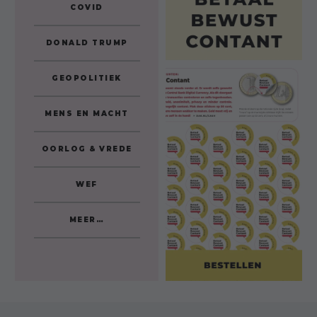
COVID
DONALD TRUMP
GEOPOLITIEK
MENS EN MACHT
OORLOG & VREDE
WEF
MEER…