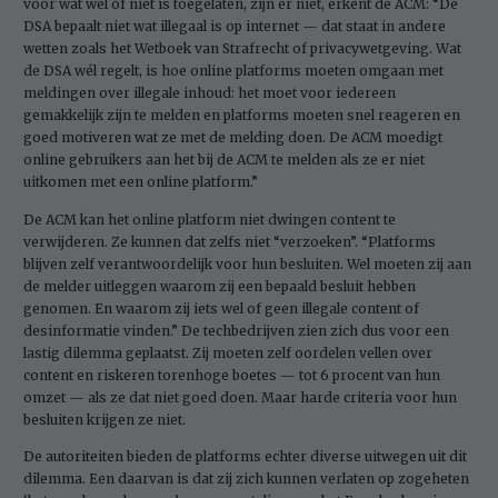
voor wat wel of niet is toegelaten, zijn er niet, erkent de ACM: “De
DSA bepaalt niet wat illegaal is op internet — dat staat in andere
wetten zoals het Wetboek van Strafrecht of privacywetgeving. Wat
de DSA wél regelt, is hoe ­online platforms moeten omgaan met
meldingen over illegale inhoud: het moet voor iedereen
gemakkelijk zijn te melden en platforms moeten snel ­reageren en
goed motiveren wat ze met de melding doen. De ACM moedigt
online gebruikers aan het bij de ACM te melden als ze er niet
uitkomen met een online platform.”
De ACM kan het online platform niet dwingen content te
verwijderen. Ze kunnen dat zelfs niet “verzoeken”. “Platforms
blijven zelf verantwoordelijk voor hun besluiten. Wel moeten zij aan
de melder uitleggen waarom zij een bepaald besluit hebben
genomen. En waarom zij iets wel of geen illegale content of
desinformatie vinden.” De techbedrijven zien zich dus voor een
lastig dilemma geplaatst. Zij moeten zelf oordelen vellen over
content en riskeren torenhoge boetes — tot 6 procent van hun
omzet — als ze dat niet goed doen. Maar harde criteria voor hun
besluiten krijgen ze niet.
De autoriteiten bieden de platforms echter diverse uitwegen uit dit
dilemma. Een daarvan is dat zij zich kunnen verlaten op zogeheten