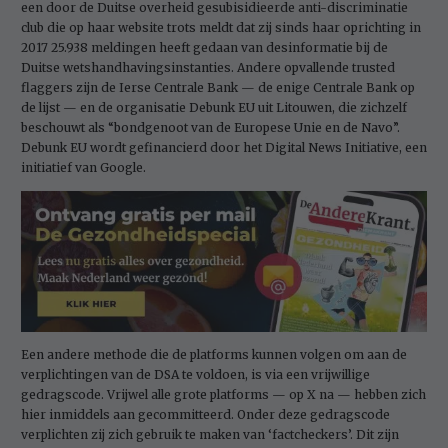
een door de Duitse overheid gesubisidieerde anti­-discriminatie
club die op haar website trots meldt dat zij sinds haar oprichting in
2017 25.938 meldingen heeft gedaan van desinformatie bij de
Duitse wetshandhavingsinstanties. Andere opvallende trusted
flaggers zijn de Ierse Centrale Bank — de enige Centrale Bank op
de lijst — en de organisatie Debunk EU uit Litouwen, die zichzelf
beschouwt als “bondgenoot van de Europese Unie en de Navo”.
Debunk EU wordt gefinancierd door het Digital News Initiative, een
initiatief van Google.
Een andere methode die de platforms kunnen volgen om aan de
verplichtingen van de DSA te voldoen, is via een vrijwillige
gedragscode. Vrijwel alle grote platforms — op
X
na — hebben zich
hier inmiddels aan gecommitteerd. Onder deze gedragscode
verplichten zij zich gebruik te maken van ‘factcheckers’. Dit zijn