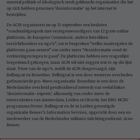
meestal politiek of ideologisch sterk gekleurde organisaties die het
op zich hebben genomen ‘desinformatie’ op het internet te
bestrijden.
De ACM organiseert nu op 15 september een besloten
“rondetafelgesprek met vertegenwoordigers van 12 grote online
platforms, de Europese Commissie, andere betrokken
toezichthouders en ngo’s”, om te bespreken “welke maatregelen de
platforms gaan nemen” om onder meer “desinformatie rond de
verkiezingen tegen te gaan”. De platforms hebben een vragenlijst
toegestuurd gekregen, maar ACM wil niet zeggen wat er op die lijst
staat. Twee van de ngo’s, meldt de ACM desgevraagd, zijn
Bellingcat en Benedmo. Bellingcat is een door westerse overheden
gefinancierde pro-Navo organisatie. Benedmo is een door de
Nederlandse overheid gesubsidieerd netwerk van veelal linkse
‘desinformatie-­experts’, afkomstig van onder meer de
universiteiten van Amsterdam, Leiden en Utrecht, het KRO-NCRV
programma
Pointer
, Bellingcat en de in Leiden gevestigde
organisatie Reuser’s Information Services, opgericht door een ex-
medewerker van de Nederlandse militaire inlichtingendienst, Arno
Reuser.