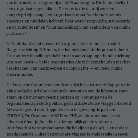
van betrouwbare vlagger bij de ACM aanvragen. Die beoordeelt of
een organisatie geschikt is. De criteria die daarbij worden
aangelegd zijn vaag. Een organisatie moet “voldoende kennis,
expertise en middelen hebben”, haar werk “zorgvuldig, nauwkeurig
en objectief doen” en “onafhankelijk zijn van aanbieders van online
platforms”.
In Nederland is tot dusver één organisatie erkend als trusted
flagger: stichting Offlimits, die het meldpunt kinderporno beheert.
Drie andere instellingen hebben een aanvraag ingediend: stichting
Brein en React — beide organisaties die zich bezighouden met het
beschermen van merkrechten en copyrights — en Meld Online
Discriminatie.
De Europese Commissie houdt een lijst bij van trusted flaggers die
zijn goedgekeurd door nationale instanties van de lidstaten. Daar
staan op dit moment veertig partijen op. Sommige van de
organisaties zijn sterk politiek gekleurd. De Duitse vlagger HateAid
AG wordt geleid door toppolitici van de gevestigde partijen
CDU/CSU, De Groenen, de SPD en FDP, en door mensen als de
advocaat Chan-jo Jun, die eerder openlijk pleitte voor een
Berufsverbot voor ambtenaren die lid zijn van de AfD. Een andere
goedgekeurde Duitse betrouwbare vlagger is Meldestelle Respect,