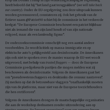
erop dat Donald Trump in zijn verkiezingscampagne regelmatig
heeft beloofd dat hij “het land gaat terugpakken” (
we will take back
our country
). Onder de EU-regelgeving zou deze uitspraak kunnen
worden gecensureerd, constateren zij. Ook het gebruik van de
fictieve naam @Patriot90 schiet bij de commissie in het verkeerde
keelgat: “De Europese Commissie beschouwt een patriot blijkbaar
niet als iemand die van zijn land houdt of van zijn nationale
erfgoed, maar als een lamlendig figuur”.
De onderzoekscommissie omschrijft nog een aantal andere
voorbeelden. Zo wordt kritiek op ­massa-immigratie en op
elektrische auto’s gelijkgesteld aan desinformatie. De Amerikanen
zijn ook niet te spreken over de manier waarop de EU-wet wordt
uitgevoerd, met behulp van
trusted flaggers
— door de Europese
Commissie goedgekeurde partijen die mogen melden wat zij
beschouwen als desinformatie. Volgens de Amerikanen gaat het
om “pseudowetenschappers en denktanks die censuur nastreven”.
Zij merken op dat de betrouwbare vlaggers “onafhankelijk moeten
zijn van de platforms, maar niet van de Europese toezichthouders
die hen certificeren”.
Volgens de Amerikanen drongen de maatschappelijke organisaties
die aan de workshop deelnamen zonder uitzondering aan op
stevige censuur. De “meest agressieve” roep om censuur kwam