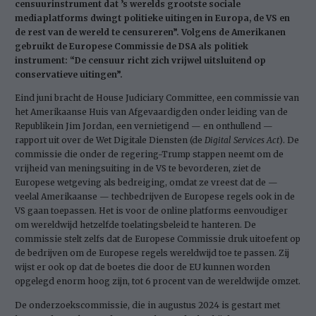
censuurinstrument dat ’s werelds grootste sociale
mediaplatforms dwingt politieke uitingen in Europa, de VS en
de rest van de wereld te censureren”. Volgens de Amerikanen
gebruikt de Europese Commissie de DSA als politiek
instrument: “De censuur richt zich vrijwel uitsluitend op
conservatieve uitingen”.
Eind juni bracht de House Judiciary Committee, een commissie van
het Amerikaanse Huis van Afgevaardigden onder leiding van de
Republikein Jim Jordan, een vernietigend — en onthullend —
rapport uit over de Wet Digitale Diensten (de
Digital Services Act
). De
commissie die onder de regering-Trump stappen neemt om de
vrijheid van meningsuiting in de VS te bevorderen, ziet de
Europese wetgeving als bedreiging, omdat ze vreest dat de —
veelal Amerikaanse — techbedrijven de Europese regels ook in de
VS gaan toepassen. Het is voor de online platforms eenvoudiger
om wereldwijd hetzelfde toelatingsbeleid te hanteren. De
commissie stelt zelfs dat de Europese Commissie druk uitoefent op
de bedrijven om de Europese regels wereldwijd toe te passen. Zij
wijst er ook op dat de boetes die door de EU kunnen worden
opgelegd enorm hoog zijn, tot 6 procent van de wereldwijde omzet.
De onderzoekscommissie, die in augustus 2024 is gestart met