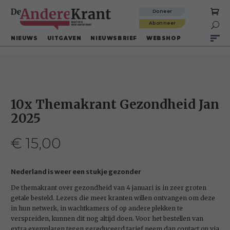
Doneer
Abonneer

NIEUWS
UITGAVEN
NIEUWSBRIEF
WEBSHOP
10x Themakrant Gezondheid Jan
2025
€
15,00
Nederland is weer een stukje gezonder
De themakrant over gezondheid van 4 januari is in zeer groten
getale besteld. Lezers die meer kranten willen ontvangen om deze
in hun netwerk, in wachtkamers of op andere plekken te
verspreiden, kunnen dit nog altijd doen. Voor het bestellen van
extra exemplaren tegen gereduceerd tarief neem dan contact op via