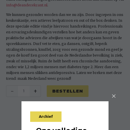
info@deanderekrant.nl
.
We kunnen gezonder worden dan we nu zijn. Door ingrepen in ons
keukenkastje, een actiever leefpatroon en out of the box denken. In
deze speciale editie vind je hiervoor handreikingen. Professionals
en ervaringsdeskundigen vertellen hoe het anders kan en geven
praktische adviezen die afwijken van wat je doorgaans hoort in de
spreekkamers. Durf vet te eten, ga dansen, ontgift, beperk
stralingsbronnen, knuffel, zorg voor een gezonde mond en geef je
ogen de kost! Een groot deel van de Nederlandse bevolking is ziek,
zwak of misselijk. Ruim de helft heeft een chronische aandoening,
onder wie 1,2 miljoen mensen met diabetes type 2. Meer dan een
miljoen mensen slikken antidepressiva. Laten we breken met deze
trend: maak Nederland weer gezond!
10x
-
+
BESTELLEN
Themakrant
Gezondheid
Jan
2025
Archief
aantal