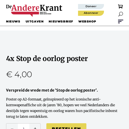
Doneer
Abonneer

NIEUWS
UITGAVEN
NIEUWSBRIEF
WEBSHOP
4x Stop de oorlog poster
€
4,00
Verspreid de vrede met de ‘Stop de oorlog poster’.
Poster op A2-formaat, geïnspireerd op het iconische anti-
kernwapenaffiche uit de jaren ’80, hopen we veel Nederlanders die
destijds tegen wapentuig en oorlog waren hun pacifistische inborst
terug te laten ontdekken.
4x
-
+
BESTELLEN