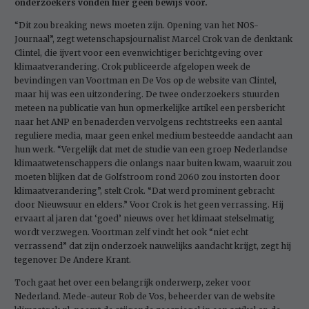
onderzoekers vonden hier geen bewijs voor.
“Dit zou breaking news moeten zijn. Opening van het NOS-
Journaal”, zegt wetenschapsjournalist Marcel Crok van de denktank
Clintel, die ijvert voor een evenwichtiger berichtgeving over
klimaatverandering. Crok publiceerde afgelopen week de
bevindingen van Voortman en De Vos op de website van Clintel,
maar hij was een uitzondering. De twee onderzoekers stuurden
meteen na publicatie van hun opmerkelijke artikel een persbericht
naar het ANP en benaderden vervolgens rechtstreeks een aantal
reguliere media, maar geen enkel medium besteedde aandacht aan
hun werk. “Vergelijk dat met de studie van een groep Nederlandse
klimaatwetenschappers die onlangs naar buiten kwam, waaruit zou
moeten blijken dat de Golfstroom rond 2060 zou instorten door
klimaatverandering”, stelt Crok. “Dat werd prominent gebracht
door Nieuwsuur en elders.” Voor Crok is het geen verrassing. Hij
ervaart al jaren dat ‘goed’ nieuws over het klimaat stelselmatig
wordt verzwegen. Voortman zelf vindt het ook “niet echt
verrassend” dat zijn onderzoek nauwelijks aandacht krijgt, zegt hij
tegenover De Andere Krant
.
Toch gaat het over een belangrijk onderwerp, zeker voor
Nederland. Mede-auteur Rob de Vos, beheerder van de website