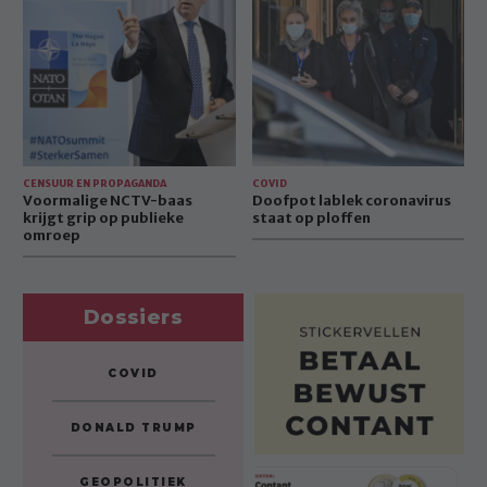
baas
coronavirus
krijgt
staat
grip
op
op
ploffen
publieke
omroep
CENSUUR EN PROPAGANDA
COVID
Voormalige NCTV-baas
Doofpot lablek coronavirus
krijgt grip op publieke
staat op ploffen
omroep
Dossiers
COVID
DONALD TRUMP
GEOPOLITIEK