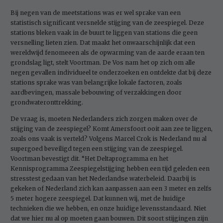
Bij negen van de meetstations was er wel sprake van een
statistisch significant versnelde stijging van de zeespiegel. Deze
stations bleken vaak in de buurt te liggen van stations die geen
versnelling lieten zien. Dat maakt het onwaarschijnlijk dat een
wereldwijd fenomeeen als de opwarming van de aarde eraan ten
grondslag ligt, stelt Voortman. De Vos nam het op zich om alle
negen gevallen individueel te onderzoeken en ontdekte dat bij deze
stations sprake was van belangrijke lokale factoren, zoals
aardbevingen, massale bebouwing of verzakkingen door
grondwateronttrekking.
De vraag is, moeten Nederlanders zich zorgen maken over de
stijging van de zeespiegel? Komt Amersfoort ooit aan zee te liggen,
zoals ons vaak is verteld? Volgens Marcel Crok is Nederland nu al
supergoed beveiligd tegen een stijging van de zeespiegel.
Voortman bevestigt dit. “Het Deltaprogramma en het
Kennisprogramma Zeespiegelstijging hebben een tijd geleden een
stresstest gedaan van het Nederlandse waterbeleid. Daarbij is
gekeken of Nederland zich kan aanpassen aan een 3 meter en zelfs
5 meter hogere zeespiegel. Dat kunnen wij, met de huidige
technieken die we hebben, en onze huidige levensstandaard. Niet
dat we hier nu al op moeten gaan bouwen. Dit soort stijgingen zijn