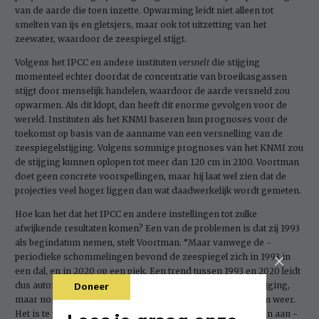
van de aarde die toen inzette. Opwarming leidt niet alleen tot
smelten van ijs en gletsjers, maar ook tot uitzetting van het
zeewater, waardoor de zeespiegel stijgt.
Volgens het IPCC en andere instituten
versnelt
die stijging
momenteel echter doordat de concentratie van broeikasgassen
stijgt door menselijk handelen, waardoor de aarde versneld zou
opwarmen. Als dit klopt, dan heeft dit enorme gevolgen voor de
wereld. Instituten als het KNMI baseren hun prognoses voor de
toekomst op basis van de aanname van een versnelling van de
zeespiegelstijging. Volgens sommige prognoses van het KNMI zou
de stijging kunnen oplopen tot meer dan 120 cm in 2100. Voortman
doet geen concrete voorspellingen, maar hij laat wel zien dat de
projecties veel hoger liggen dan wat daadwerkelijk wordt gemeten.
Hoe kan het dat het IPCC en andere instellingen tot zulke
afwijkende resultaten komen? Een van de problemen is dat zij 1993
als begindatum nemen, stelt Voortman. “Maar vanwege de ­
periodieke schommelingen bevond de zeespiegel zich in 1993 in
een dal, en in 2020 op een piek. Een trend tussen 1993 en 2020 leidt
dus automatisch tot hogere waardes voor de zeespiegelstijging,
Doneer
maar normaal gesproken verdwijnen die de komende jaren weer.
Het is te vroeg om deze tijdelijke versnelling toe te schrijven aan ­