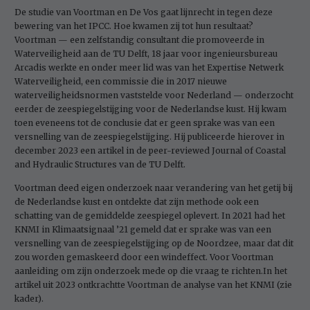
De studie van Voortman en De Vos gaat lijnrecht in tegen deze
bewering van het IPCC. Hoe kwamen zij tot hun resultaat?
Voortman — een zelfstandig consultant die promoveerde in
Waterveiligheid aan de TU Delft, 18 jaar voor ingenieursbureau
Arcadis werkte en onder meer lid was van het Expertise Netwerk
Waterveiligheid, een commissie die in 2017 nieuwe
waterveiligheidsnormen vaststelde voor Nederland — onderzocht
eerder de zeespiegelstijging voor de Nederlandse kust. Hij kwam
toen eveneens tot de conclusie dat er geen sprake was van een
versnelling van de zeespiegelstijging. Hij publiceerde hierover in
december 2023 een artikel in de peer-reviewed Journal of Coastal
and Hydraulic Structures van de TU Delft.
Voortman deed eigen onderzoek naar verandering van het getij bij
de Nederlandse kust en ontdekte dat zijn methode ook een
schatting van de gemiddelde zeespiegel oplevert. In 2021 had het
KNMI in Klimaatsignaal ’21 gemeld dat er sprake was van een
versnelling van de zeespiegelstijging op de Noordzee, maar dat dit
zou worden gemaskeerd door een windeffect. Voor Voortman
aanleiding om zijn onderzoek mede op die vraag te richten.In het
artikel uit 2023 ontkrachtte Voortman de analyse van het KNMI (zie
kader).