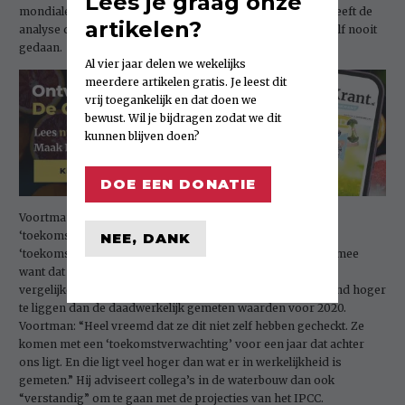
Lees je graag onze
mondiale klimaatverandering”, zegt Voortman. Het IPCC heeft de
artikelen?
analyse die Voortman heeft gedaan, voor zover bekend, zelf nooit
gedaan.
Al vier jaar delen we wekelijks
meerdere artikelen gratis. Je leest dit
vrij toegankelijk en dat doen we
bewust. Wil je bijdragen zodat we dit
kunnen blijven doen?
DOE EEN DONATIE
Voortman wijst erop dat het IPCC in haar laatste rapport
‘toekomstverwachtingen’ publiceerde, waaronder
NEE, DANK
‘toekomstverwachtingen’ voor 2020. Voortman was er blij mee
want dat gaf hem de mogelijkheid om de verwachtingen te
vergelijken met de metingen. De projecties bleken beduidend hoger
te liggen dan de daadwerkelijk gemeten waarden voor 2020.
Voortman: “Heel vreemd dat ze dit niet zelf hebben gecheckt. Ze
komen met een ‘toekomstverwachting’ voor een jaar dat achter
ons ligt. En die ligt veel hoger dan wat er in werkelijkheid is
gemeten.” Hij adviseert collega’s in de waterbouw dan ook
“verstandig” om te gaan met de projecties van het IPCC.