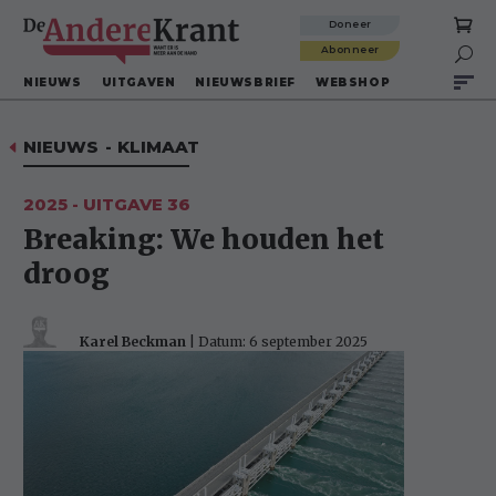
Doneer
Abonneer

NIEUWS
UITGAVEN
NIEUWSBRIEF
WEBSHOP
NIEUWS
-
KLIMAAT
D
2025 - UITGAVE 36
Breaking: We houden het
droog
Karel Beckman
| Datum: 6 september 2025