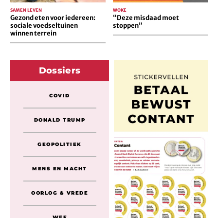
SAMEN LEVEN
WOKE
Gezond eten voor iedereen:
“Deze misdaad moet
sociale voedseltuinen
stoppen”
winnen terrein
Dossiers
COVID
DONALD TRUMP
GEOPOLITIEK
MENS EN MACHT
OORLOG & VREDE
WEF