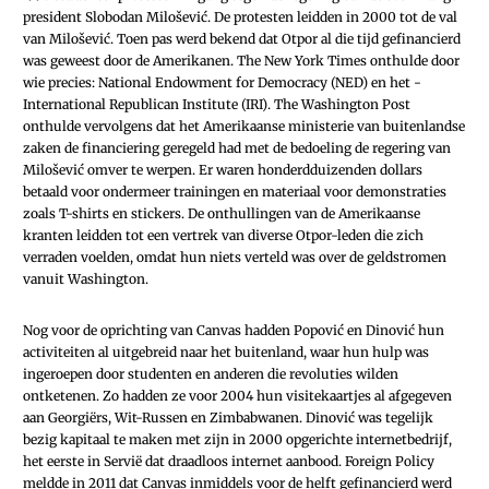
president ­Slobodan Milošević. De protesten leidden in 2000 tot de val
van ­Milošević. Toen pas werd bekend dat Otpor al die tijd gefinancierd
was geweest door de Amerikanen. The New York Times onthulde door
wie precies: National Endowment for Democracy (NED) en het ­
International Republican Institute (IRI). The Washington Post
onthulde vervolgens dat het Amerikaanse ministerie van buitenlandse
zaken de financiering geregeld had met de bedoeling de regering van
Milošević omver te werpen. Er waren honderdduizenden dollars
betaald voor ondermeer trainingen en materiaal voor demonstraties
zoals T-shirts en stickers. De onthullingen van de Amerikaanse
kranten leidden tot een vertrek van diverse Otpor-leden die zich
verraden voelden, omdat hun niets verteld was over de geldstromen
vanuit Washington.
Nog voor de oprichting van Canvas hadden Popović en Dinović hun
activiteiten al uitgebreid naar het buitenland, waar hun hulp was
ingeroepen door studenten en anderen die revoluties wilden
ontketenen. Zo hadden ze voor 2004 hun visitekaartjes al afgegeven
aan Georgiërs, Wit-Russen en Zimbabwanen. ­Dinović was tegelijk
bezig kapitaal te maken met zijn in 2000 opgerichte internetbedrijf,
het eerste in Servië dat draadloos internet aanbood. Foreign Policy
meldde in 2011 dat Canvas inmiddels voor de helft gefinancierd werd