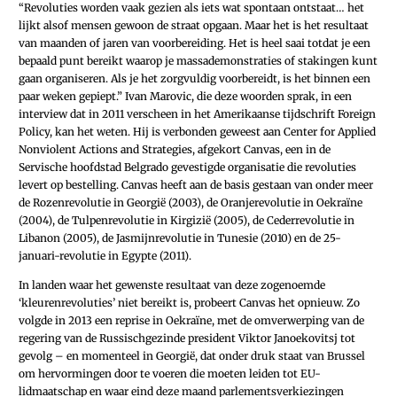
“Revoluties worden vaak gezien als iets wat spontaan ontstaat… het
lijkt alsof mensen gewoon de straat opgaan. Maar het is het resultaat
van maanden of jaren van voorbereiding. Het is heel saai totdat je een
bepaald punt bereikt waarop je massademonstraties of stakingen kunt
gaan organiseren. Als je het zorgvuldig voorbereidt, is het binnen een
paar weken gepiept.” Ivan Marovic, die deze woorden sprak, in een
interview dat in 2011 verscheen in het Amerikaanse tijdschrift Foreign
Policy, kan het weten. Hij is verbonden geweest aan Center for Applied
Nonviolent Actions and Strategies, afgekort Canvas, een in de
Servische hoofdstad Belgrado gevestigde organisatie die revoluties
levert op bestelling. Canvas heeft aan de basis gestaan van onder meer
de Rozenrevolutie in Georgië (2003), de Oranjerevolutie in Oekraïne
(2004), de Tulpenrevolutie in Kirgizië (2005), de Cederrevolutie in
Libanon (2005), de Jasmijnrevolutie in Tunesie (2010) en de 25-
januari-revolutie in Egypte (2011).
In landen waar het gewenste resultaat van deze zogenoemde
‘kleurenrevoluties’ niet bereikt is, probeert Canvas het opnieuw. Zo
volgde in 2013 een reprise in Oekraïne, met de omverwerping van de
regering van de Russischgezinde president Viktor Janoekovitsj tot
gevolg – en momenteel in Georgië, dat onder druk staat van Brussel
om hervormingen door te voeren die moeten leiden tot EU-
lidmaatschap en waar eind deze maand parlementsverkiezingen