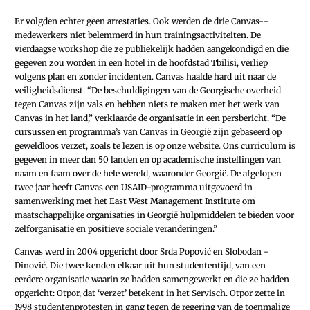
Er volgden echter geen arrestaties. Ook werden de drie Canvas-­
medewerkers niet belemmerd in hun trainingsactiviteiten. De
vierdaagse workshop die ze publiekelijk hadden aangekondigd en die
gegeven zou worden in een hotel in de hoofdstad Tbilisi, verliep
volgens plan en zonder incidenten. Canvas haalde hard uit naar de
veiligheidsdienst. “De beschuldigingen van de Georgische overheid
tegen Canvas zijn vals en hebben niets te maken met het werk van
Canvas in het land,” verklaarde de organisatie in een persbericht. “De
cursussen en programma’s van Canvas in Georgië zijn gebaseerd op
geweldloos verzet, zoals te lezen is op onze website. Ons curriculum is
gegeven in meer dan 50 landen en op academische instellingen van
naam en faam over de hele wereld, waaronder Georgië. De afgelopen
twee jaar heeft Canvas een USAID-programma uitgevoerd in
samenwerking met het East West Management Institute om
maatschappelijke organisaties in Georgië hulpmiddelen te bieden voor
zelforganisatie en positieve sociale veranderingen.”
Canvas werd in 2004 opgericht door Srda Popović en Slobodan ­
Dinović. Die twee kenden elkaar uit hun studententijd, van een
eerdere organisatie waarin ze hadden samengewerkt en die ze hadden
opgericht: Otpor, dat ‘verzet’ betekent in het Servisch. Otpor zette in
1998 studenten­protesten in gang tegen de regering van de toenmalige