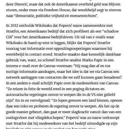
door Dinović, maar dat ook de Amerikaanse overheid geld was blijven
sturen, onder meer via Freedom House, dat wereldwijd zegt te streven
naar “democratie, politieke vrijheid en mensenrechten”.
In 2012 onthulde Wikileaks dat Popović nauw samenwerkte met
Stratfor, een Amerikaans bedrijf dat zich profileert als een “schaduw
CIA” voor het Amerikaanse bedrijfsleven. Uit tal van e-mails waar
Wikileaks de hand op wist te leggen, blijkt dat Popović Stratfor
voorzag van informatie over oppositiegroeperingen waarmee hij
wereldwijd in contact stond. Stratfor maakte daar kennelijk dankbaar
gebruik van, want, zo schreef Stratfor-analist Marko Papic in een
interne e-mail over de Canvas-­voorman: “Hij mag dan af en toe
nuttige informatie aandragen, maar het idee is dat we via Canvas een
netwerk aanleggen van contacten die we zelf kunnen gaan benaderen”.
In een andere e-mail schrijft Papic over de medewerkers van Canvas:
“Ze reizen in feite de wereld rond in een poging dictators en
autocratische regeringen omver te werpen die in de VS niet geliefd
zijn”. En in en vervolgmail: “Ze lopen gewoon een land binnen, openen
daar een toko en proberen de regering omver te werpen. Als het op de
goede manier gebeurt, dan gaat er meer slagkracht vanuit dan van een
oorlogsvloot met vliegdekschepen.” Popović was zo nauw verknoopt
met Stratfor dat hij medewerkers van het bedrijf uitnodigde op zijn