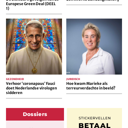
Europese Green Deal (DEEL
1)
Verhoor
Hoe
‘coronapaus’
kwam
Fauci
Marieke
doet
als
Nederlandse
terreurverdachte
virologen
in
sidderen
beeld?
GEZONDHEID
JURIDISCH
Verhoor ‘coronapaus’ Fauci
Hoe kwam Marieke als
doet Nederlandse virologen
terreurverdachte in beeld?
sidderen
Dossiers