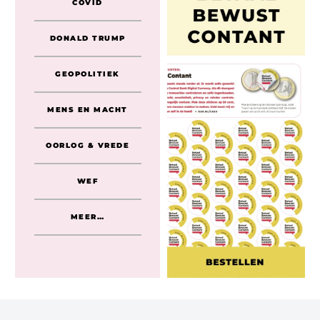
COVID
DONALD TRUMP
GEOPOLITIEK
MENS EN MACHT
OORLOG & VREDE
WEF
MEER…