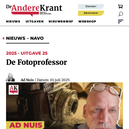
Doneer
Abonneer

NIEUWS
UITGAVEN
NIEUWSBRIEF
WEBSHOP
NIEUWS
-
NAVO
D
2025 - UITGAVE 25
De Fotoprofessor
Ad Nuis
| Datum: 01 juli 2025