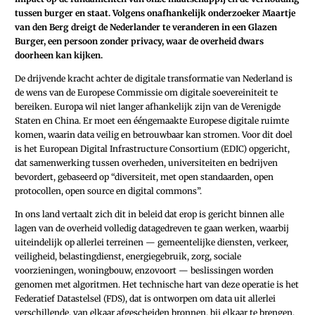
tussen burger en staat. Volgens onafhankelijk onderzoeker Maartje
van den Berg dreigt de Nederlander te veranderen in een Glazen
Burger, een persoon zonder privacy, waar de overheid dwars
doorheen kan kijken.
De drijvende kracht achter de digitale
transformatie van Nederland is
de wens van de Europese Commissie om digitale soevereiniteit te
bereiken. Europa wil niet langer afhankelijk zijn van de Verenigde
Staten en China. Er moet een ééngemaakte Europese digitale ruimte
komen, waarin data veilig en betrouwbaar kan stromen. Voor dit doel
is het European Digital Infrastructure Consortium (EDIC) opgericht,
dat samenwerking tussen overheden, universiteiten en bedrijven
bevordert, gebaseerd op “diversiteit, met open standaarden, open
protocollen, open source en digital commons”.
In ons land vertaalt zich dit in beleid dat erop is gericht binnen alle
lagen van de overheid volledig datagedreven te gaan werken, waarbij
uiteindelijk op allerlei terreinen — gemeentelijke diensten, verkeer,
veiligheid, belastingdienst, energiegebruik, zorg, sociale
voorzieningen, woningbouw, enzovoort — beslissingen worden
genomen met algoritmen. Het technische hart van deze operatie is het
Federatief Datastelsel (FDS), dat is ontworpen om data uit allerlei
verschillende, van elkaar afgescheiden bronnen, bij elkaar te brengen.