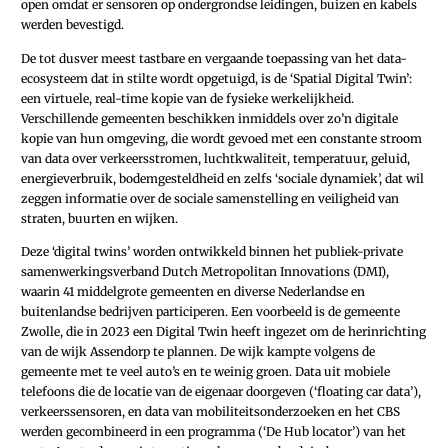
open omdat er sensoren op ondergrondse leidingen, buizen en kabels
werden bevestigd.
De tot dusver meest tastbare en vergaande toepassing van het data-
ecosysteem dat in stilte wordt opgetuigd, is de ‘Spatial Digital Twin’:
een virtuele, real-time kopie van de fysieke werkelijkheid.
Verschillende gemeenten beschikken inmiddels over zo’n digitale
kopie van hun omgeving, die wordt gevoed met een constante stroom
van data over verkeersstromen, luchtkwaliteit, temperatuur, geluid,
energieverbruik, bodemgesteldheid en zelfs ‘sociale dynamiek’, dat wil
zeggen informatie over de sociale samenstelling en veiligheid van
straten, buurten en wijken.
Deze ‘digital twins’ worden ontwikkeld binnen het publiek-private
samenwerkingsverband Dutch Metropolitan Innovations (DMI),
waarin 41 middelgrote gemeenten en diverse Nederlandse en
buitenlandse bedrijven participeren. Een voorbeeld is de gemeente
Zwolle, die in 2023 een Digital Twin heeft ingezet om de herinrichting
van de wijk Assendorp te plannen. De wijk kampte volgens de
gemeente met te veel auto’s en te weinig groen. Data uit mobiele
telefoons die de locatie van de eigenaar doorgeven (‘floating car data’),
verkeerssensoren, en data van mobiliteitsonderzoeken en het CBS
werden gecombineerd in een programma (‘De Hub locator’) van het