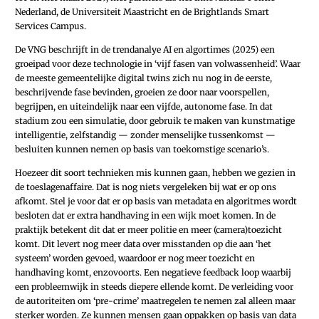
Nederland, de Universiteit Maastricht en de Brightlands Smart
Services Campus.
De VNG beschrijft in de trendanalye AI en algortimes (2025) een
groeipad voor deze technologie in ‘vijf fasen van volwassenheid’. Waar
de meeste gemeentelijke digital twins zich nu nog in de eerste,
beschrijvende fase bevinden, groeien ze door naar voorspellen,
begrijpen, en uiteindelijk naar een vijfde, autonome fase. In dat
stadium zou een simulatie, door gebruik te maken van kunstmatige
intelligentie, zelfstandig — zonder menselijke tussenkomst —
besluiten kunnen nemen op basis van toekomstige scenario’s.
Hoezeer dit soort technieken mis kunnen gaan, hebben we gezien in
de toeslagenaffaire. Dat is nog niets vergeleken bij wat er op ons
afkomt. Stel je voor dat er op basis van metadata en algoritmes wordt
besloten dat er extra handhaving in een wijk moet komen. In de
praktijk betekent dit dat er meer politie en meer (camera)toezicht
komt. Dit levert nog meer data over misstanden op die aan ‘het
systeem’ worden gevoed, waardoor er nog meer toezicht en
handhaving komt, enzovoorts. Een negatieve feedback loop waarbij
een probleemwijk in steeds diepere ellende komt. De verleiding voor
de autoriteiten om ‘pre-crime’ maatregelen te nemen zal alleen maar
sterker worden. Ze kunnen mensen gaan oppakken op basis van data