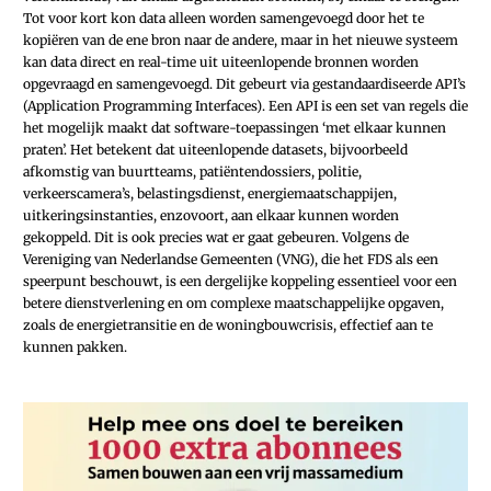
Tot voor kort kon data alleen worden samengevoegd door het te
kopiëren van de ene bron naar de andere, maar in het nieuwe systeem
kan data direct en real-time uit uiteenlopende bronnen worden
opgevraagd en samengevoegd. Dit gebeurt via gestandaardiseerde API’s
(Application Programming Interfaces). Een API is een set van regels die
het mogelijk maakt dat software-toepassingen ‘met elkaar kunnen
praten’. Het betekent dat uiteenlopende datasets, bijvoorbeeld
afkomstig van buurtteams, patiëntendossiers, politie,
verkeerscamera’s, belastingsdienst, energiemaatschappijen,
uitkeringsinstanties, enzovoort, aan elkaar kunnen worden
gekoppeld. Dit is ook precies wat er gaat gebeuren. Volgens de
Vereniging van Nederlandse Gemeenten (VNG), die het FDS als een
speerpunt beschouwt, is een dergelijke koppeling essentieel voor een
betere dienstverlening en om complexe maatschappelijke opgaven,
zoals de energietransitie en de woningbouwcrisis, effectief aan te
kunnen pakken.