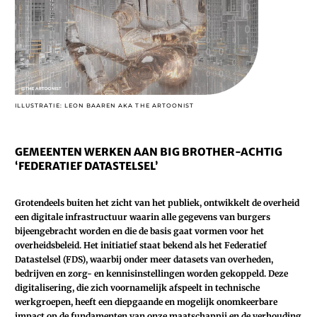
ILLUSTRATIE: LEON BAAREN AKA THE ARTOONIST
GEMEENTEN WERKEN AAN BIG BROTHER-ACHTIG
‘FEDERATIEF DATASTELSEL’
Grotendeels buiten het zicht van het publiek, ontwikkelt de overheid
een digitale infrastructuur waarin alle gegevens van burgers
bijeengebracht worden en die de basis gaat vormen voor het
overheidsbeleid. Het initiatief staat bekend als het Federatief
Datastelsel (FDS), waarbij onder meer datasets van overheden,
bedrijven en zorg- en kennisinstellingen worden gekoppeld. Deze
digitalisering, die zich voornamelijk afspeelt in technische
werkgroepen, heeft een diepgaande en mogelijk onomkeerbare
impact op de fundamenten van onze maatschappij en de verhouding