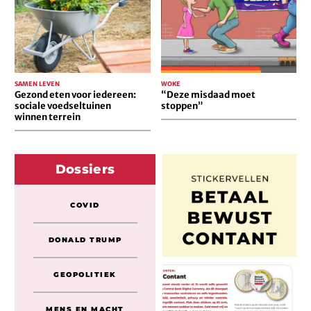
voedseltuinen
winnen
terrein
SAMEN LEVEN
WOKE
Gezond eten voor iedereen:
“Deze misdaad moet
sociale voedseltuinen
stoppen”
winnen terrein
Dossiers
COVID
DONALD TRUMP
GEOPOLITIEK
MENS EN MACHT