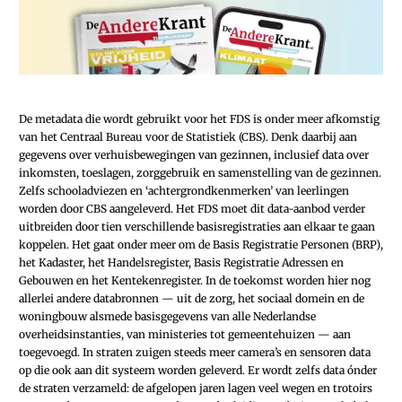
De metadata die wordt gebruikt voor het FDS is onder meer afkomstig
van het Centraal Bureau voor de Statistiek (CBS). Denk daarbij aan
gegevens over verhuisbewegingen van gezinnen, inclusief data over
inkomsten, toeslagen, zorggebruik en samenstelling van de gezinnen.
Zelfs schooladviezen en ‘achtergrondkenmerken’ van leerlingen
worden door CBS aangeleverd. Het FDS moet dit data-aanbod verder
uitbreiden door tien verschillende basisregistraties aan elkaar te gaan
koppelen. Het gaat onder meer om de Basis Registratie Personen (BRP),
het Kadaster, het Handelsregister, Basis Registratie Adressen en
Gebouwen en het Kentekenregister. In de toekomst worden hier nog
allerlei andere databronnen — uit de zorg, het sociaal domein en de
woningbouw alsmede basisgegevens van alle Nederlandse
overheidsinstanties, van ministeries tot gemeentehuizen — aan
toegevoegd. In straten zuigen steeds meer camera’s en sensoren data
op die ook aan dit systeem worden geleverd. Er wordt zelfs data ónder
de straten verzameld: de afgelopen jaren lagen veel wegen en trotoirs