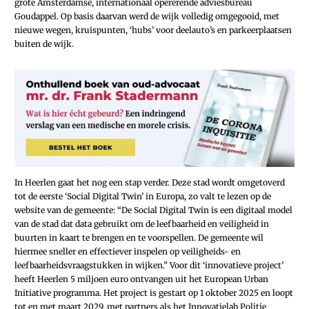
grote Amsterdamse, internationaal opererende adviesbureau
Goudappel. Op basis daarvan werd de wijk volledig omgegooid, met
nieuwe wegen, kruispunten, ‘hubs’ voor deelauto’s en parkeerplaatsen
buiten de wijk.
In Heerlen gaat het nog een stap verder. Deze stad wordt omgetoverd
tot de eerste ‘Social Digital Twin’ in Europa, zo valt te lezen op de
website van de gemeente: “De Social Digital Twin is een digitaal model
van de stad dat data gebruikt om de leefbaarheid en veiligheid in
buurten in kaart te brengen en te voorspellen. De gemeente wil
hiermee sneller en effectiever inspelen op veiligheids- en
leefbaarheidsvraagstukken in wijken.” Voor dit ‘innovatieve project’
heeft Heerlen 5 miljoen euro ontvangen uit het European Urban
Initiative programma. Het project is gestart op 1 oktober 2025 en loopt
tot en met maart 2029, met partners als het Innovatielab Politie