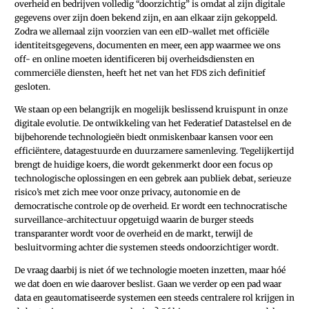
overheid en bedrijven volledig “doorzichtig” is omdat al zijn digitale
gegevens over zijn doen bekend zijn, en aan elkaar zijn gekoppeld.
Zodra we allemaal zijn voorzien van een eID-wallet met officiële
identiteitsgegevens, documenten en meer, een app waarmee we ons
off- en online moeten identificeren bij overheidsdiensten en
commerciële diensten, heeft het net van het FDS zich definitief
gesloten.
We staan op een belangrijk en mogelijk beslissend kruispunt in onze
digitale evolutie. De ontwikkeling van het Federatief Datastelsel en de
bijbehorende technologieën biedt onmiskenbaar kansen voor een
efficiëntere, datagestuurde en duurzamere samenleving. Tegelijkertijd
brengt de huidige koers, die wordt gekenmerkt door een focus op
technologische oplossingen en een gebrek aan publiek debat, serieuze
risico’s met zich mee voor onze privacy, autonomie en de
democratische controle op de overheid. Er wordt een technocratische
surveillance-architectuur opgetuigd waarin de burger steeds
transparanter wordt voor de overheid en de markt, terwijl de
besluitvorming achter die systemen steeds ondoorzichtiger wordt.
De vraag daarbij is niet óf we technologie moeten inzetten, maar hóé
we dat doen en wie daarover beslist. Gaan we verder op een pad waar
data en geautomatiseerde systemen een steeds centralere rol krijgen in