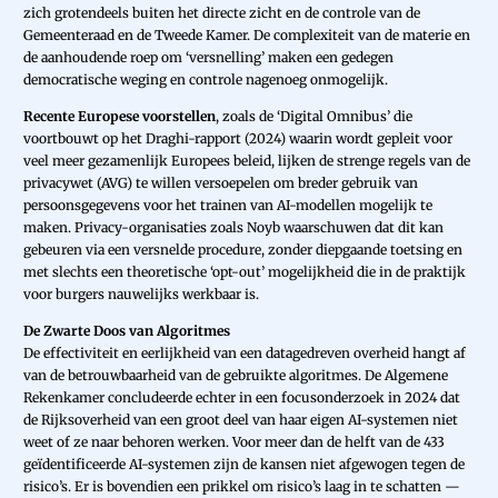
zich grotendeels buiten het directe zicht en de controle van de
Gemeenteraad en de Tweede Kamer. De complexiteit van de materie en
de aanhoudende roep om ‘versnelling’ maken een gedegen
democratische weging en controle nagenoeg onmogelijk.
Recente Europese voorstellen
, zoals de ‘Digital Omnibus’ die
voortbouwt op het Draghi-rapport (2024) waarin wordt gepleit voor
veel meer gezamenlijk Europees beleid, lijken de strenge regels van de
privacywet (AVG) te willen versoepelen om breder gebruik van
persoonsgegevens voor het trainen van AI-modellen mogelijk te
maken. Privacy-organisaties zoals Noyb waarschuwen dat dit kan
gebeuren via een versnelde procedure, zonder diepgaande toetsing en
met slechts een theoretische ‘opt-out’ mogelijkheid die in de praktijk
voor burgers nauwelijks werkbaar is.
De Zwarte Doos van Algoritmes
De effectiviteit en eerlijkheid van een datagedreven overheid hangt af
van de betrouwbaarheid van de gebruikte algoritmes. De Algemene
Rekenkamer concludeerde echter in een focusonderzoek in 2024 dat
de Rijksoverheid van een groot deel van haar eigen AI-systemen niet
weet of ze naar behoren werken. Voor meer dan de helft van de 433
geïdentificeerde AI-systemen zijn de kansen niet afgewogen tegen de
risico’s. Er is bovendien een prikkel om risico’s laag in te schatten —