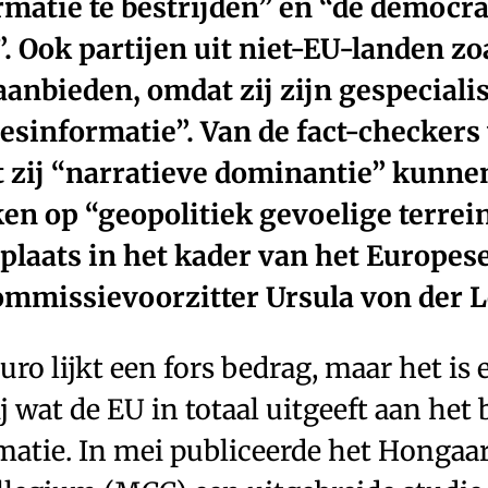
matie te bestrijden” en “de democrat
 Ook partijen uit niet-EU-landen zo
anbieden, omdat zij zijn gespecialis
esinformatie”. Van de fact-checkers
 zij “narratieve dominantie” kunne
en op “geopolitiek gevoelige terrei
 plaats in het kader van het Europe
ommissievoorzitter Ursula von der 
euro lijkt een fors bedrag, maar het is 
j wat de EU in totaal uitgeeft aan het 
matie. In mei publiceerde het Hongaa