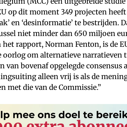
llegium (MCC) een uitgebreide studie
 EU op dit moment 349 projecten heeft
k’ en ‘desinformatie’ te bestrijden. 
ussel niet minder dan 650 miljoen eu
n het rapport, Norman Fenton, is de E
oorlog om alternatieve narratieven te
een van bovenaf opgelegde consensus a
ngsuiting alleen vrij is als de menin
 met die van de Commissie.”