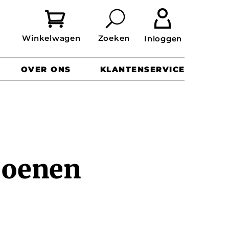


OVER ONS
KLANTENSERVICE
joenen