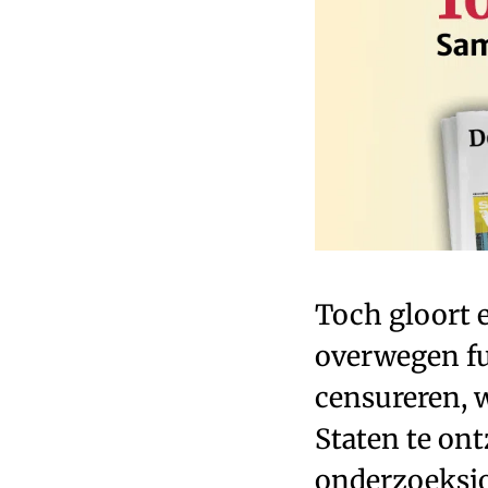
Toch gloort 
overwegen fu
censureren, w
Staten te on
onderzoeksjo