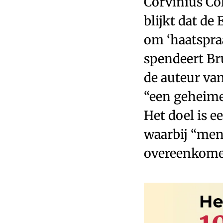
Corvinius Co
blijkt dat de
om ‘haatspraa
spendeert Br
de auteur va
“een geheime 
Het doel is 
waarbij “meni
overeenkomen