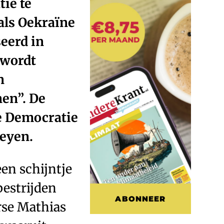
ie te
als Oekraïne
eerd in
 wordt
n
nen”. De
se Democratie
Leyen.
een schijntje
bestrijden
ABONNEER
rse Mathias