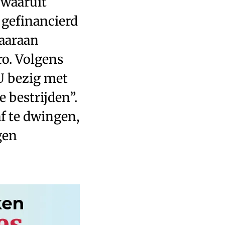
 waaruit
 gefinancierd
Daaraan
ro. Volgens
U bezig met
 bestrijden”.
f te dwingen,
gen