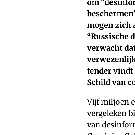
om “desinfor
beschermen”.
mogen zich a
“Russische d
verwacht dat
verwezenlijk
tender vindt
Schild van c
Vijf miljoen 
vergeleken bi
van desinfor