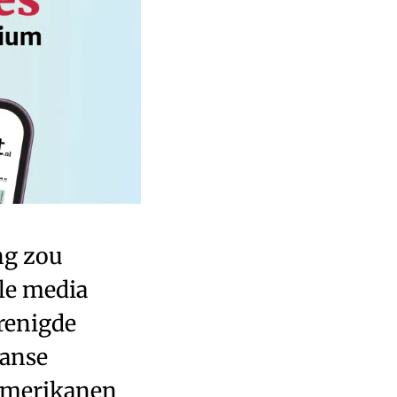
ng zou
le media
erenigde
kanse
 Amerikanen