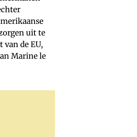
echter
 Amerikaanse
orgen uit te
t van de EU,
van Marine le