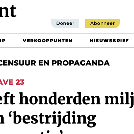
Doneer
Abonneer
OP
VERKOOPPUNTEN
NIEUWSBRIEF
CENSUUR EN PROPAGANDA
AVE 23
eft honderden mil
n ‘bestrijding