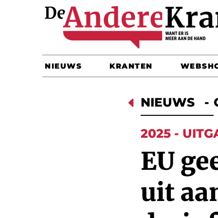
NIEUWS
KRANTEN
WEBSH
D
NIEUWS
-
2025 - UITG
EU ge
uit aa