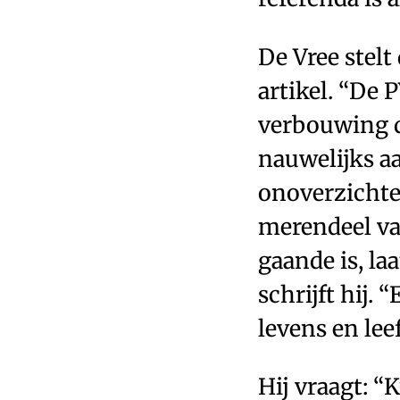
De Vree stelt
artikel. “De
verbouwing di
nauwelijks a
onoverzichtel
merendeel va
gaande is, la
schrijft hij.
levens en lee
Hij vraagt: 