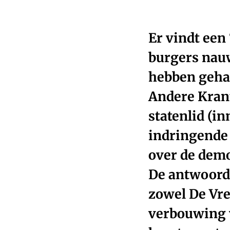
Er vindt een
burgers nauw
hebben gehad
Andere Krant
statenlid (i
indringende 
over de demo
De antwoorde
zowel De Vree
verbouwing v