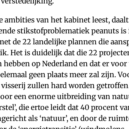
 verstedelijking.
 ambities van het kabinet leest, daalt
ende stikstofproblematiek peanuts is 
 met de 22 landelijke plannen die aan
k. Het is duidelijk dat die 22 projec
n hebben op Nederland en dat er voor 
helemaal geen plaats meer zal zijn. Vo
visserij zullen hard worden getroffen
oor een enorme uitbreiding van nat
stel’, die ertoe leidt dat 40 procent 
gericht als ‘natuur’, en door de ruimt