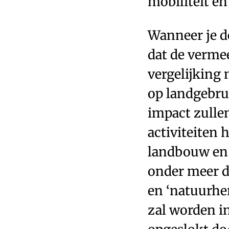
mobiliteit en
Wanneer je de
dat de verme
vergelijking
op landgebrui
impact zulle
activiteiten 
landbouw en 
onder meer d
en ‘natuurher
zal worden in