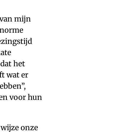
 van mijn
 enorme
zingstijd
mate
 dat het
t wat er
hebben”,
lgen voor hun
 wijze onze