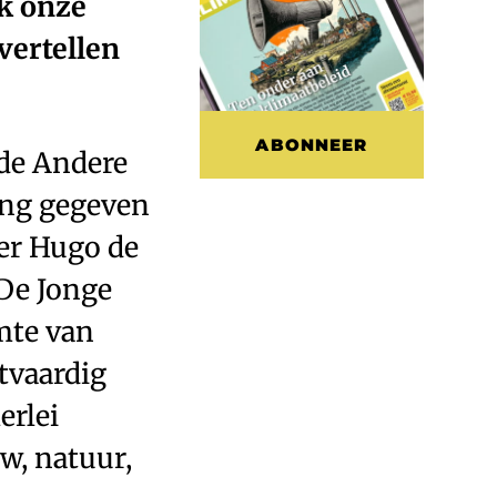
ok onze
vertellen
ABONNEER
 de Andere
ing gegeven
er Hugo de
 De Jonge
mte van
tvaardig
erlei
w, natuur,