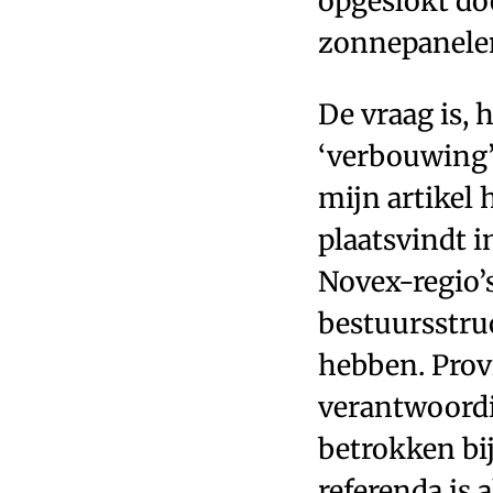
opgeslokt doo
zonnepanelen
De vraag is, 
‘verbouwing’?
mijn artikel
plaatsvindt 
Novex-regio’s
bestuursstru
hebben. Prov
verantwoordin
betrokken bij
referenda is 