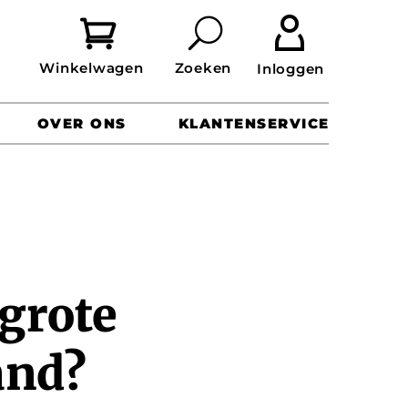


OVER ONS
KLANTENSERVICE
grote
and?