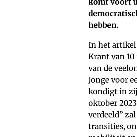
komt voort u
democratisch
hebben.
In het artike
Krant van 10
van de veelo
Jonge voor e
kondigt in z
oktober 2023
verdeeld” zal
transities, o