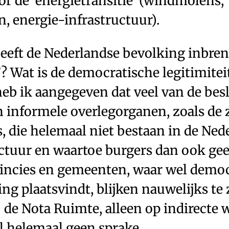
r de ‘energietransitie’ (windmolens,
, energie-infrastructuur).
heeft de Nederlandse bevolking inbren
 Wat is de democratische legitimitei
 heb ik aangegeven dat veel van de be
in informele overlegorganen, zoals d
, die helemaal niet bestaan in de Ned
ctuur en waartoe burgers dan ook ge
incies en gemeenten, waar wel democ
g plaatsvindt, blijken nauwelijks te 
 de Nota Ruimte, alleen op indirecte w
al helemaal geen sprake.