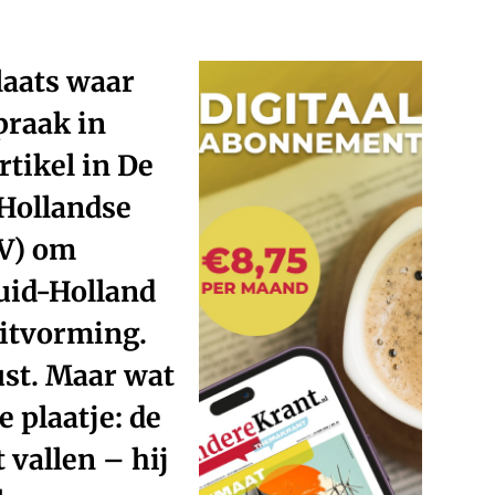
laats waar
praak in
tikel in De
-Hollandse
VV) om
Zuid-Holland
uitvorming.
ust. Maar wat
e plaatje: de
 vallen – hij