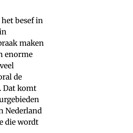
 het besef in
in
spraak maken
ten enorme
veel
oral de
. Dat komt
uurgebieden
van Nederland
e die wordt