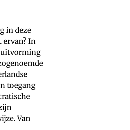
g in deze
t ervan? In
sluitvorming
e zogenoemde
erlandse
en toegang
ratische
zijn
ijze. Van