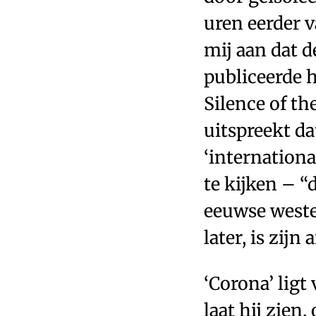
uren eerder 
mij aan dat de
publiceerde h
Silence of th
uitspreekt d
‘internationa
te kijken – “
eeuwse wester
later, is zij
‘Corona’ ligt
laat hij zien