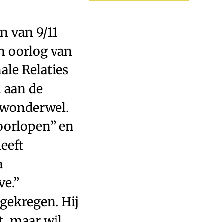
n van 9/11
n oorlog van
ale Relaties
n aan de
n wonderwel.
doorlopen” en
eeft
a
ve.”
gekregen. Hij
t, maar wil