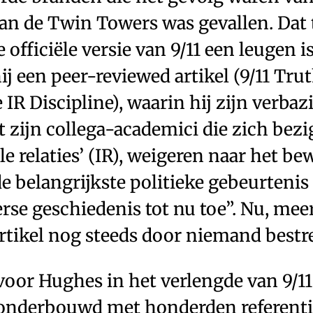
van de Twin Towers was gevallen. Dat
 officiële versie van 9/11 een leugen i
ij een peer-­reviewed artikel (9/11 Tru
e IR Discipline), waarin hij zijn verbaz
at zijn collega-academici die zich be
le relaties’ (IR), weigeren naar het bew
de belangrijkste politieke gebeurtenis 
se geschiedenis tot nu toe”. Nu, meer
n artikel nog steeds door niemand bestr
 voor Hughes in het verlengde van 9/11
, onderbouwd met honderden referentie