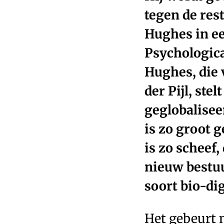
tegen de res
Hughes in e
Psychologica
Hughes, die 
der Pijl, st
geglobalisee
is zo groot 
is zo scheef
nieuw bestuu
soort bio-di
Het gebeurt n