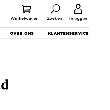


OVER ONS
KLANTENSERVICE
id