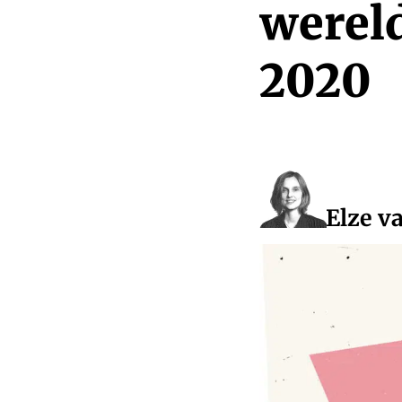
werel
2020
Elze v