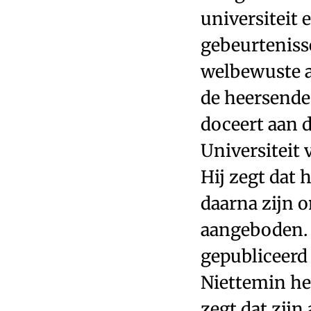
universiteit 
gebeurtenisse
welbewuste a
de heersende 
doceert aan d
Universiteit 
Hij zegt dat 
daarna zijn 
aangeboden. 
gepubliceerd 
Niettemin he
zegt dat zijn