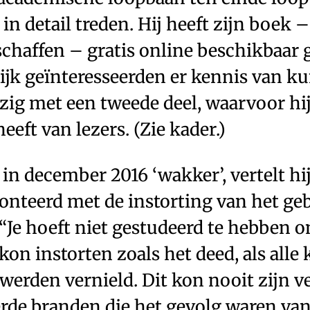
 in detail treden. Hij heeft zijn boek 
schaffen – gratis online beschikbaar 
ijk geïnteresseerden er kennis van 
bezig met een tweede deel, waarvoor hij
eeft van lezers. (Zie kader.)
n december 2016 ‘wakker’, vertelt hij,
onteerd met de instorting van het 
“Je hoeft niet gestudeerd te hebben o
kon instorten zoals het deed, als all
d werden vernield. Dit kon nooit zijn 
erde branden die het gevolg waren van