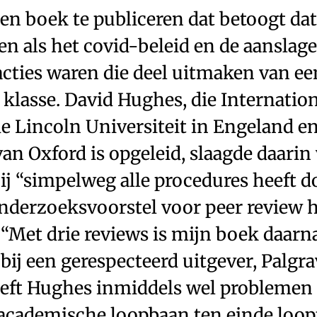
een boek te publiceren dat betoogt dat
n als het covid-beleid en de aanslage
cties waren die deel uitmaken van ee
klasse. David Hughes, die Internation
e Lincoln Universiteit in Engeland e
van Oxford is opgeleid, slaagde daari
hij “simpelweg alle procedures heeft 
onderzoeksvoorstel voor peer review h
“Met drie reviews is mijn boek daarn
bij een gerespecteerd uitgever, ­Palgra
eft Hughes inmiddels wel problemen 
 academische loopbaan ten einde loop