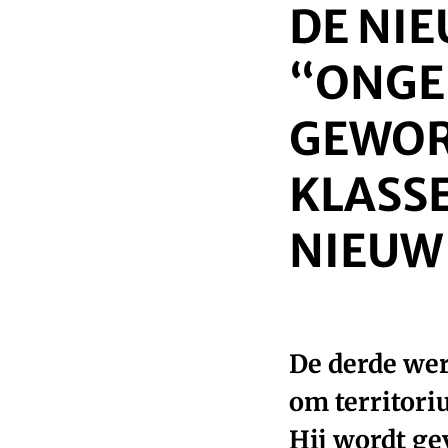
DE NIE
“ONGEL
GEWOR
KLASS
NIEUW
De derde wer
om territori
Hij wordt ge