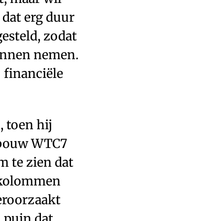
– dat erg duur
gesteld, zodat
kunnen nemen.
 financiële
 toen hij
gebouw WTC7
m te zien dat
e kolommen
veroorzaakt
 puin dat