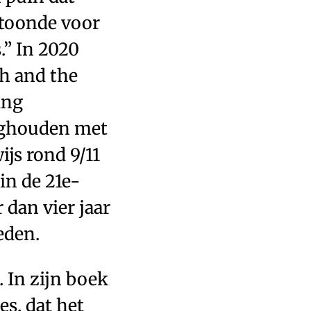
 toonde voor
s.” In 2020
th and the
ing
zighouden met
ijs rond 9/11
in de 21e-
 dan vier jaar
eden.
. In zijn boek
s, dat het