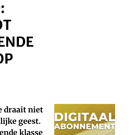
:
OT
SENDE
OP
 draait niet
ijke geest.
ende klasse