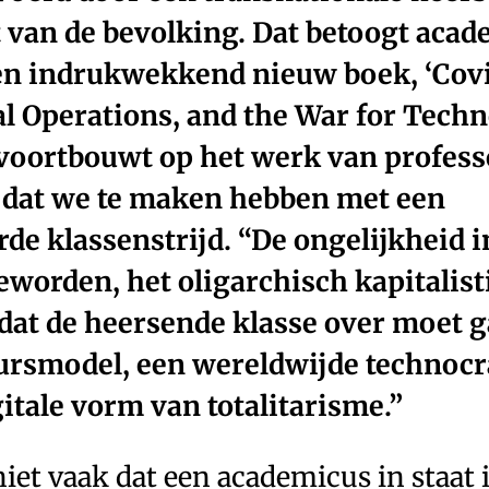
t van de bevolking. Dat betoogt aca
en indrukwekkend nieuw boek, ‘Covi
l Operations, and the War for Techn
voortbouwt op het werk van profess
elt dat we te maken hebben met een
rde klassenstrijd. “De ongelijkheid i
geworden, het oligarchisch kapitalis
, dat de heersende klasse over moet g
rsmodel, een wereldwijde technocra
gitale vorm van totalitarisme.”
iet vaak dat een academicus in staat i