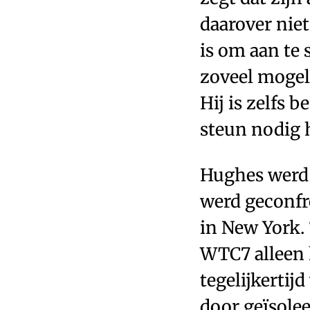
daarover niet
is om aan te 
zoveel mogel
Hij is zelfs 
steun nodig h
Hughes werd i
werd geconfr
in New York. 
WTC7 alleen 
tegelijkertij
door geïsole