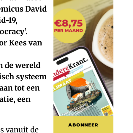
demicus David
d-19,
ocracy’.
or Kees van
n de wereld
tisch systeem
aan tot een
tie, een
ABONNEER
s vanuit de