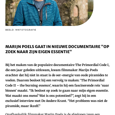
BEELD: MKFOTOGRAFIE
MARIJN POELS GAAT IN NIEUWE DOCUMENTAIRE “OP
ZOEK NAAR ZIJN EIGEN ESSENTIE”
Bij het maken van de populaire documentaire The Primordial Code I,
die een jaar geleden uitkwam, kwam filmmaker Marijn Poels
erachter dat hij niet in staat is de oer-energie van oude piramides te
voelen. Daarom besloot hij een vervolg te maken: ‘The Primordial
Code II – the burning essence’, waarin hij een fascinerende reis ‘naar
binnen’ maakt. “Ik besloot op zoek te gaan naar mijn eigen essentie.
Wat maakt ons mens? Wat is ons potentieel?”, zegt hij in een
exclusief interview met De Andere Krant. “Het probleem was niet de
piramide, maar ikzelf.”
Onafhankelijk filmmaker Marijn Poels is de afgelopen jaren een