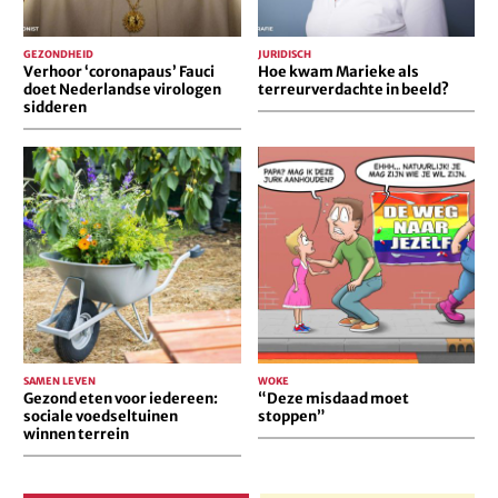
GEZONDHEID
JURIDISCH
Verhoor ‘coronapaus’ Fauci
Hoe kwam Marieke als
doet Nederlandse virologen
terreurverdachte in beeld?
sidderen
Gezond
“Deze
eten
misdaad
voor
moet
iedereen:
stoppen”
sociale
voedseltuinen
winnen
terrein
SAMEN LEVEN
WOKE
Gezond eten voor iedereen:
“Deze misdaad moet
sociale voedseltuinen
stoppen”
winnen terrein