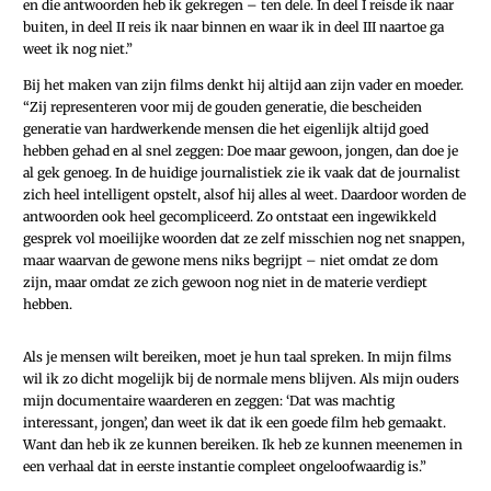
en die antwoorden heb ik gekregen – ten dele. In deel I reisde ik naar
buiten, in deel II reis ik naar binnen en waar ik in deel III naartoe ga
weet ik nog niet.”
Bij het maken van zijn films denkt hij altijd aan zijn vader en moeder.
“Zij representeren voor mij de gouden generatie, die bescheiden
generatie van hardwerkende mensen die het eigenlijk altijd goed
hebben gehad en al snel zeggen: Doe maar gewoon, jongen, dan doe je
al gek genoeg. In de huidige journalistiek zie ik vaak dat de journalist
zich heel intelligent opstelt, alsof hij alles al weet. Daardoor worden de
antwoorden ook heel gecompliceerd. Zo ontstaat een ingewikkeld
gesprek vol moeilijke woorden dat ze zelf misschien nog net snappen,
maar waarvan de gewone mens niks begrijpt – niet omdat ze dom
zijn, maar omdat ze zich gewoon nog niet in de materie verdiept
hebben.
Als je mensen wilt bereiken, moet je hun taal spreken. In mijn films
wil ik zo dicht mogelijk bij de normale mens blijven. Als mijn ouders
mijn documentaire waarderen en zeggen: ‘Dat was machtig
interessant, jongen’, dan weet ik dat ik een goede film heb gemaakt.
Want dan heb ik ze kunnen bereiken. Ik heb ze kunnen meenemen in
een verhaal dat in eerste instantie compleet ongeloofwaardig is.”