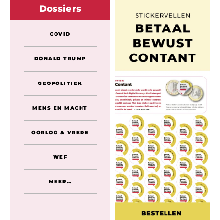
Dossiers
COVID
DONALD TRUMP
GEOPOLITIEK
MENS EN MACHT
OORLOG & VREDE
WEF
MEER…