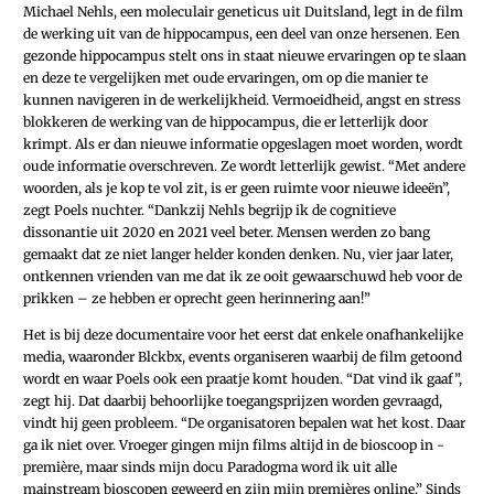
Michael Nehls, een moleculair geneticus uit Duitsland, legt in de film
de werking uit van de hippocampus, een deel van onze hersenen. Een
gezonde hippocampus stelt ons in staat nieuwe ervaringen op te slaan
en deze te vergelijken met oude ervaringen, om op die manier te
kunnen navigeren in de werkelijkheid. Vermoeidheid, angst en stress
blokkeren de werking van de hippocampus, die er letterlijk door
krimpt. Als er dan nieuwe informatie opgeslagen moet worden, wordt
oude informatie overschreven. Ze wordt letterlijk gewist. “Met andere
woorden, als je kop te vol zit, is er geen ruimte voor nieuwe ideeën”,
zegt Poels nuchter. “Dankzij Nehls begrijp ik de cognitieve
dissonantie uit 2020 en 2021 veel beter. Mensen werden zo bang
gemaakt dat ze niet langer helder konden denken. Nu, vier jaar later,
ontkennen vrienden van me dat ik ze ooit gewaarschuwd heb voor de
prikken – ze hebben er oprecht geen herinnering aan!”
Het is bij deze documentaire voor het eerst dat enkele onafhankelijke
media, waaronder Blckbx, events organiseren waarbij de film getoond
wordt en waar Poels ook een praatje komt houden. “Dat vind ik gaaf”,
zegt hij. Dat daarbij behoorlijke toegangsprijzen worden gevraagd,
vindt hij geen probleem. “De organisatoren bepalen wat het kost. Daar
ga ik niet over. Vroeger gingen mijn films altijd in de bioscoop in ­
première, maar sinds mijn docu Paradogma word ik uit alle
mainstream bioscopen geweerd en zijn mijn premières online.” Sinds