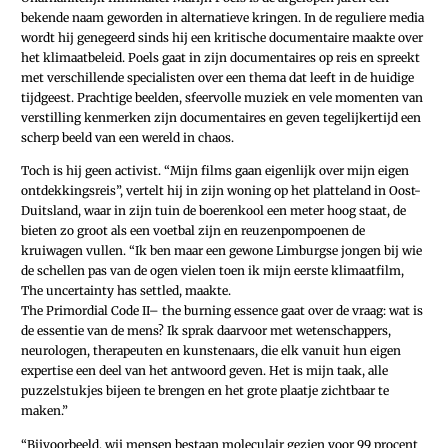
bekende naam geworden in alternatieve kringen. In de reguliere media
wordt hij genegeerd sinds hij een kritische documentaire maakte over
het klimaatbeleid. Poels gaat in zijn documentaires op reis en spreekt
met verschillende specialisten over een thema dat leeft in de huidige
tijdgeest. Prachtige beelden, sfeervolle muziek en vele momenten van
verstilling kenmerken zijn documentaires en geven tegelijkertijd een
scherp beeld van een wereld in chaos.
Toch is hij geen activist. “Mijn films gaan eigenlijk over mijn eigen
ontdekkingsreis”, vertelt hij in zijn woning op het platteland in Oost-
Duitsland, waar in zijn tuin de boerenkool een meter hoog staat, de
bieten zo groot als een voetbal zijn en reuzenpompoenen de
kruiwagen vullen. “Ik ben maar een gewone Limburgse jongen bij wie
de schellen pas van de ogen vielen toen ik mijn eerste klimaatfilm,
The uncertainty has settled, maakte.
The Primordial Code II– the burning ­essence gaat over de vraag: wat is
de essentie van de mens? Ik sprak daarvoor met wetenschappers,
neurologen, therapeuten en kunstenaars, die elk vanuit hun eigen
expertise een deel van het antwoord geven. Het is mijn taak, alle
puzzelstukjes bijeen te brengen en het grote plaatje zichtbaar te
maken.”
“Bijvoorbeeld, wij mensen bestaan moleculair gezien voor 99 procent