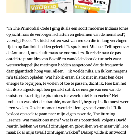
“In The Primordial Code I ging ik als een soort moderne Indiana Jones
op jacht naar de verborgen schatten en geheimen van de mensheid”,
vervolgt Poels. “Ik hield botten vast van reuzen die in lang vervlogen
tijden op Sardinië hadden geleefd. Ik sprak met Michael Tellinger over
de Annunaki, onze buitenaardse voorouders. Ik reisde naar de pas
ontdekte piramides van Bosnië en wandelde door de tunnels waar
wetenschappelijke metingen hadden aangetoond dat de frequentie
daar gigantisch hoog was. Alleen … ik voelde niks. En ik kon nergens
m’n telefoon opladen! Wat heb ik eraan als ik niet in staat ben deze
energie te begrijpen, te voelen of toe te passen, dacht ik. Hoe kan het
dat ik zo afgestompt ben geraakt dat ik de energie van een van de
oudste en krachtigste piramides ter wereld niet kan voelen? Het
probleem was niet de piramide, maar ikzelf, begreep ik. Ik moest weer
leren voelen. Op dat moment werd de kiem gezaaid voor deel II. Ik
besloot op zoek te gaan naar mijn eigen essentie, The Burning
Essence. Wat maakt ons mens? Wat is ons potentieel? Volgens David
Martin hebben we twaalf zintuigen en gebruiken we er maar vijf. Hoe
maak ik al mijn twaalf zintuigen wakker? Daarop wilde ik antwoord