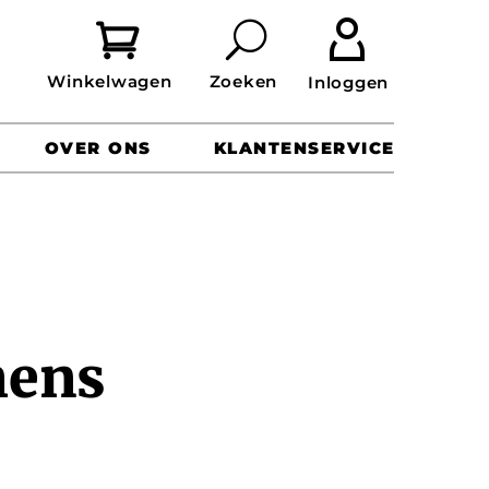


OVER ONS
KLANTENSERVICE
mens