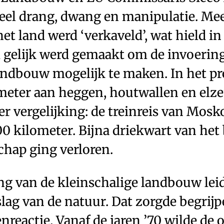
eel drang, dwang en manipulatie. Me
et land werd ‘verkaveld’, wat hield in
 gelijk werd gemaakt om de invoerin
landbouw mogelijk te maken. In het p
meter aan heggen, ­houtwallen en ­el
er vergelijking: de treinreis van Mosk
00 kilometer. Bijna driekwart van het
chap ging verloren.
ng van de kleinschalige landbouw leid
ag van de natuur. Dat zorgde begrijpe
nreactie. Vanaf de jaren ’70 wilde de 