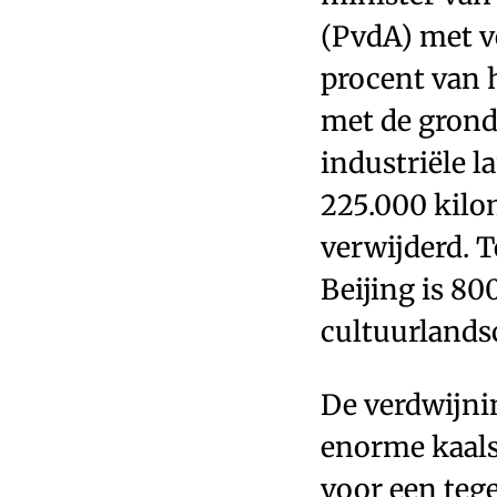
(PvdA) met v
procent van h
met de grond
industriële 
225.000 kilo
verwijderd. T
Beijing is 80
cultuurlands
De verdwijni
enorme kaalsl
voor een tege