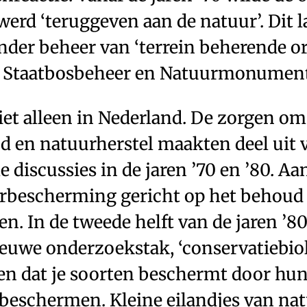
werd ‘teruggeven aan de natuur’. Dit l
nder beheer van ‘terrein beherende or
ls Staatbosbeheer en Natuurmonumen
iet alleen in Nederland. De zorgen om
 en natuurherstel maakten deel uit 
e discussies in de jaren ’70 en ’80. Aa
rbescherming gericht op het behoud 
en. In de tweede helft van de jaren ’
euwe onderzoekstak, ‘conservatiebiol
en dat je soorten beschermt door hun ­
e beschermen. Kleine eilandjes van n