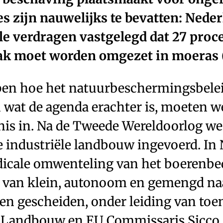
es zijn nauwelijks te bevatten: Neder
le verdragen vastgelegd dat 27 proc
ak moet worden omgezet in moeras (
pen hoe het natuurbeschermingsbele
 wat de agenda erachter is, moeten w
is in. Na de ­Tweede ­Wereldoorlog we
e ­industriële landbouw ingevoerd. In
dicale omwenteling van het boerenbed
 van klein, autonoom en gemengd na
en ­gescheiden, onder leiding van to
n Landbouw en EU Commissaris Sicco