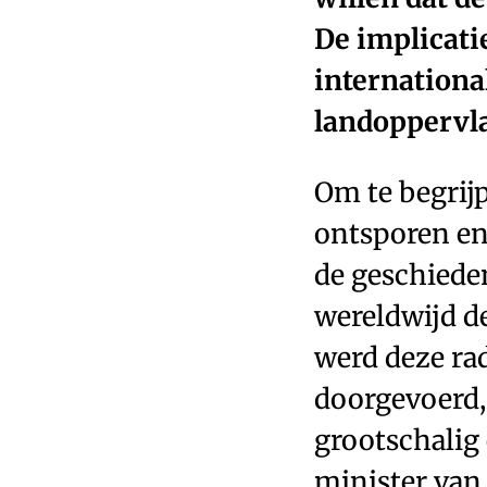
De implicati
internationa
landoppervl
Om te begrij
ontsporen en
de geschieden
wereldwijd d
werd deze ra
doorgevoerd,
grootschalig 
minister va