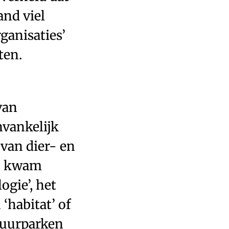
and viel
ganisaties’
ten.
van
nvankelijk
van dier- en
80 kwam
ogie’, het
‘habitat’ of
atuurparken