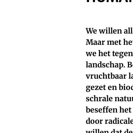
We willen al
Maar met he
we het tegen
landschap. 
vruchtbaar l
gezet en bio
schrale natu
beseffen het
door radical
willen dat d