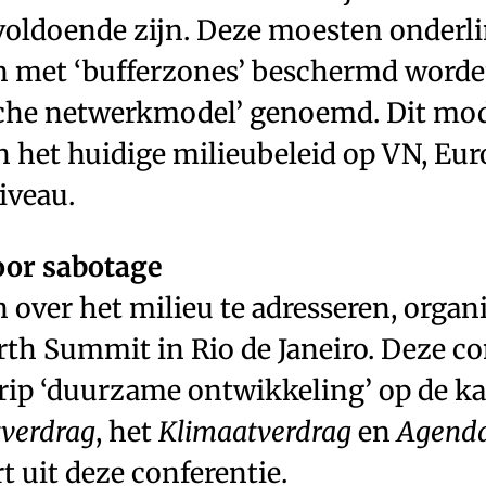
voldoende zijn. Deze moesten onderl
 met ‘bufferzones’ beschermd worden
sche netwerkmodel’ genoemd. Dit mode
n het huidige milieubeleid op VN, Eur
iveau.
or sabotage
 over het milieu te adresseren, organ
rth Summit in Rio de Janeiro. Deze co
rip ‘duurzame ontwikkeling’ op de ka
sverdrag
, het
Klimaatverdrag
en
Agenda
t uit deze conferentie.