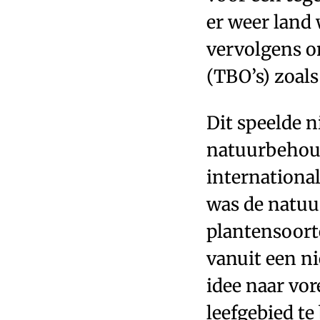
er weer land 
vervolgens o
(TBO’s) zoa
Dit speelde n
natuurbehoud
international
was de natuu
plantensoort
vanuit een ni
idee naar vor
leefgebied t