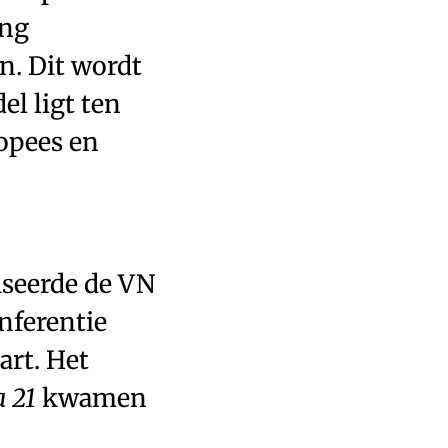
ing
. Dit wordt
l ligt ten
opees en
iseerde de VN
nferentie
art. Het
 21
kwamen