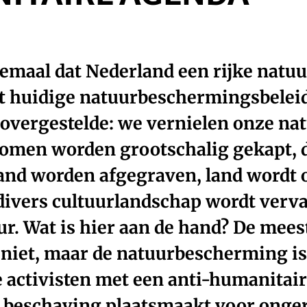
lemaal dat Nederland een rijke natu
t huidige natuurbeschermingsbelei
overgestelde: we vernielen onze na
Bomen worden grootschalig gekapt, 
and worden afgegraven, land wordt 
divers cultuurlandschap wordt verv
ur. Wat is hier aan de hand? De mee
 niet, maar de natuurbescherming i
e activisten met een anti-humanitair
e beschaving plaatsmaakt voor onger