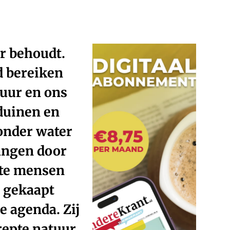
ur behoudt.
d bereiken
tuur en ons
duinen en
onder water
angen door
ste mensen
s gekaapt
e agenda. Zij
epte natuur.