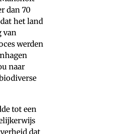
er dan 70
 dat het land
g van
roces werden
zenhagen
ou naar
 biodiverse
de tot een
lijkerwijs
overheid dat