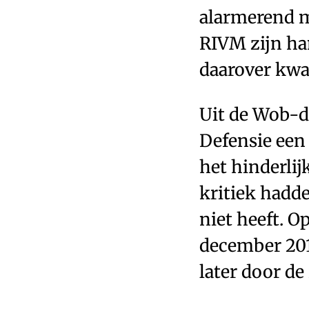
alarmerend mo
RIVM zijn ha
daarover kwa
Uit de Wob-d
Defensie een 
het hinderlij
kritiek hadde
niet heeft. O
december 201
later door de