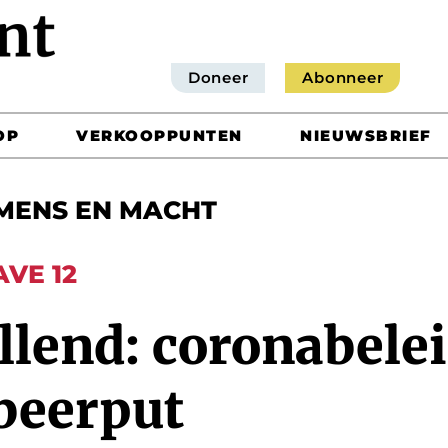
Doneer
Abonneer
OP
VERKOOPPUNTEN
NIEUWSBRIEF
MENS EN MACHT
AVE 12
llend: coronabele
 beerput