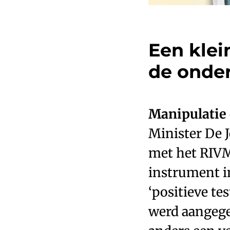
Een klei
de onder
Manipulatie
Minister De J
met het RIVM
instrument in
‘positieve te
werd aangege