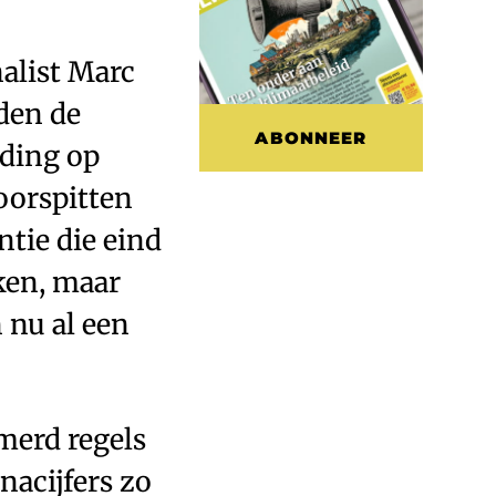
alist Marc
den de
ABONNEER
ding op
oorspitten
tie die eind
ken, maar
 nu al een
merd regels
nacijfers zo