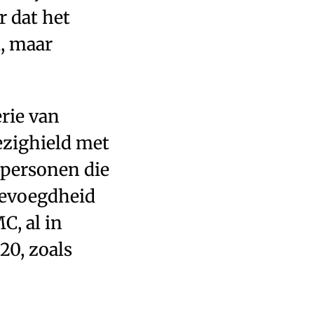
r dat het
, maar
rie van
ezighield met
 personen die
 bevoegdheid
C, al in
20, zoals