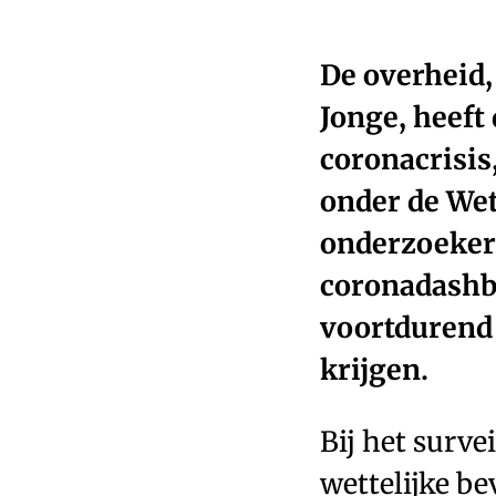
De overheid,
Jonge, heeft
coronacrisis
onder de Wet
onderzoekers
corona­dash
voortdurend 
krijgen.
Bij het surve
wettelijke b