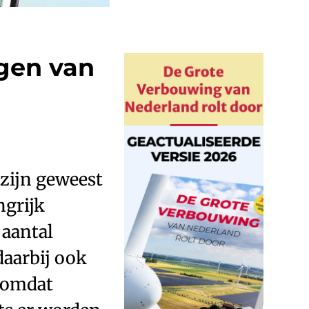
ngen van
 zijn geweest
ngrijk
 aantal
daarbij ook
 omdat