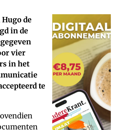
n Hugo de
gd in de
ijgegeven
or vier
rs in het
mmunicatie
accepteerd te
 bovendien
 documenten