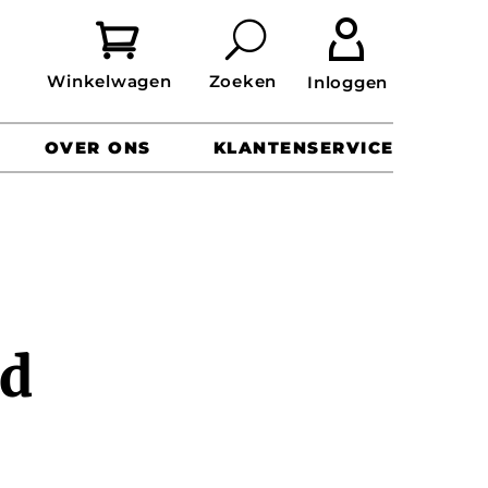


OVER ONS
KLANTENSERVICE
id