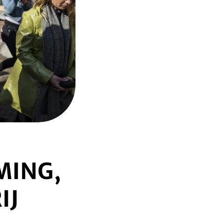
MING,
IJ