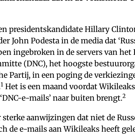
en presidentskandidate Hillary Clinto
er John Podesta in de media dat ‘Rus
ben ingebroken in de servers van het
mitte (DNC), het hoogste bestuurorg
 Partij, in een poging de verkiezing
1
.
Het is een maand voordat Wikileaks
2
DNC-e-mails’ naar buiten brengt.
r sterke aanwijzingen dat niet de Russ
h de e-mails aan Wikileaks heeft gel