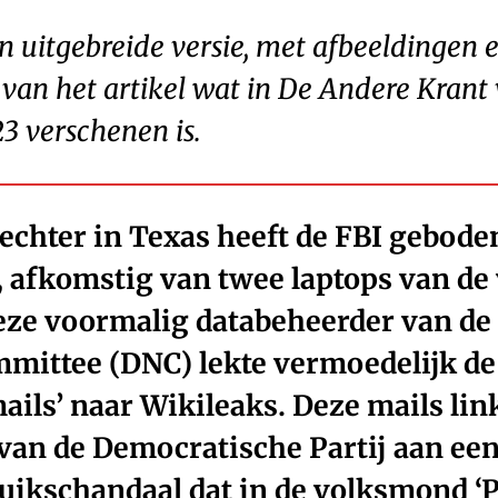
en uitgebreide versie, met afbeeldingen 
 van het artikel wat in De Andere Krant
3 verschenen is.
rechter in Texas heeft de FBI gebode
n, afkomstig van twee laptops van d
eze voormalig databeheerder van de
mittee (DNC) lekte vermoedelijk de
ails’ naar Wikileaks. Deze mails lin
van de Democratische Partij aan ee
ikschandaal dat in de volksmond ‘Pi