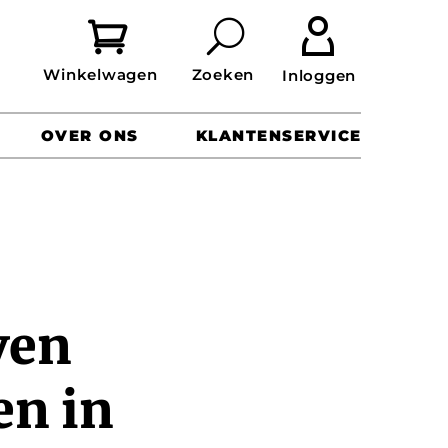


OVER ONS
KLANTENSERVICE
ven
en in