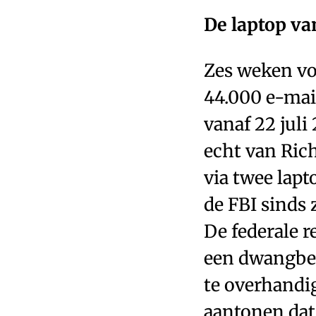
De laptop va
Zes weken vo
44.000 e-mai
vanaf 22 juli
echt van Ric
via twee lapt
de FBI sinds 
De federale r
een dwangbeve
te overhandi
aantonen dat