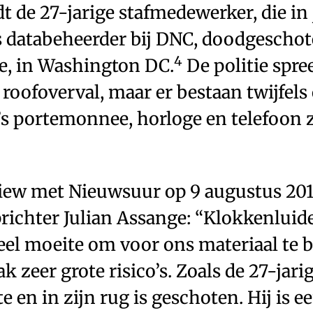
dt de 27-jarige stafmedewerker, die in 
 databeheerder bij DNC, doodgeschote
4
, in Washington DC.
De politie spre
roofoverval, maar er bestaan twijfels 
’s portemonnee, horloge en ­telefoon z
view met Nieuwsuur op 9 augustus 201
richter Julian Assange: “Klokkenluid
eel moeite om voor ons materiaal te
 zeer grote risico’s. Zoals de 27-jari
 en in zijn rug is geschoten. Hij is 