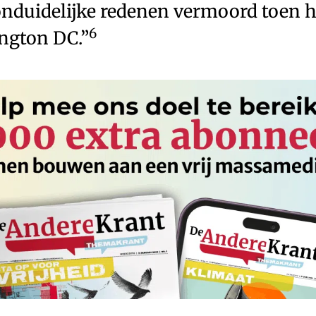
nduidelijke redenen vermoord toen hi
6
ington DC.”