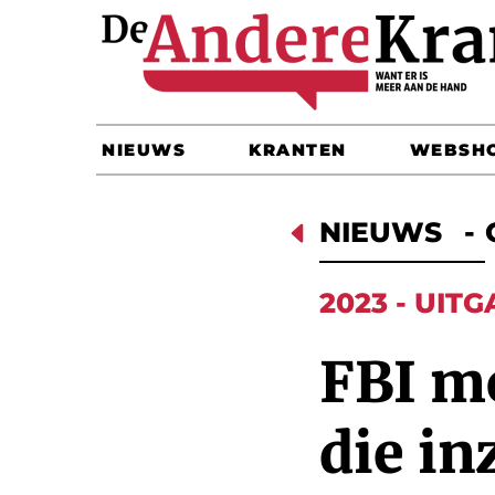
NIEUWS
KRANTEN
WEBSH
D
NIEUWS
-
2023 - UITG
FBI mo
die in