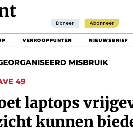
Doneer
Abonneer
OP
VERKOOPPUNTEN
NIEUWSBRIEF
GEORGANISEERD MISBRUIK
AVE 49
et laptops vrijge
zicht kunnen bied