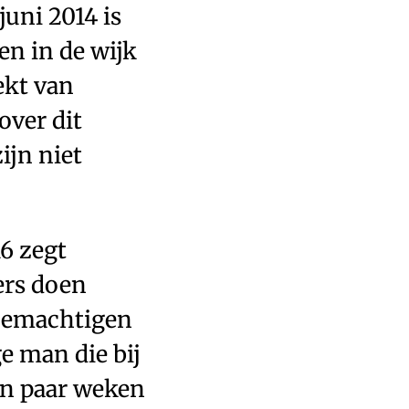
juni 2014 is
n in de wijk
ekt van
over dit
ijn niet
6 zegt
ers doen
 bemachtigen
ge man die bij
een paar weken