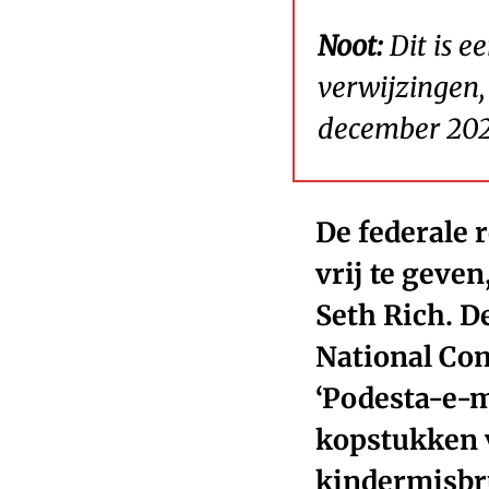
Noot:
Dit is e
verwijzingen,
december 202
De federale 
vrij te geve
Seth Rich. D
National Com
‘Podesta-e-m
kopstukken 
kindermisbru