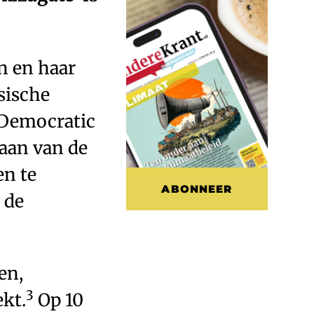
n en haar
sische
 Democratic
aan van de
en te
ABONNEER
 de
en,
3
ekt.
Op 10