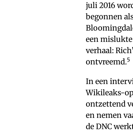
juli 2016 wor
begonnen als
Bloomingdale
een mislukte 
verhaal: Rich
5
ontvreemd.
In een inter
Wikileaks-op
ontzettend v
en nemen vaak
de DNC werkte