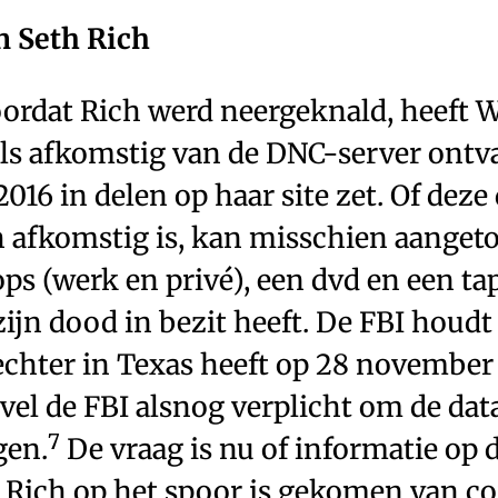
n Seth Rich
ordat Rich werd neergeknald, heeft W
ls afkomstig van de DNC-server ontva
 2016 in delen op haar site zet. Of deze
h afkomstig is, kan misschien aange
ops (werk en privé), een dvd en een tap
zijn dood in bezit heeft. De FBI houdt
echter in Texas heeft op 28 november
l de FBI alsnog verplicht om de data
7
gen.
De vraag is nu of informatie op d
 Rich op het spoor is gekomen van co