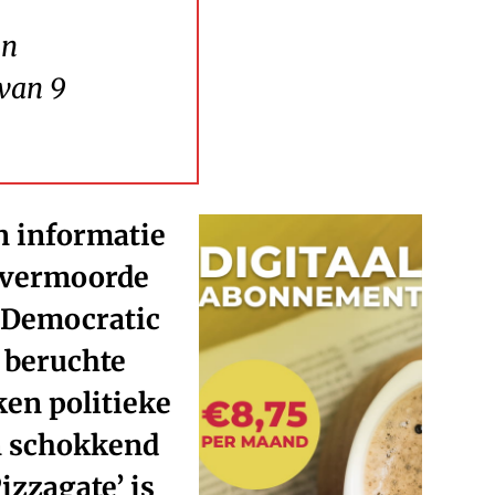
en
 van 9
n informatie
e vermoorde
 Democratic
 beruchte
ken politieke
n schokkend
zzagate’ is