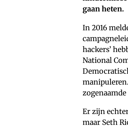
gaan heten.
In 2016 meld
campagneleid
hackers’ heb
National Com
Democratische
manipuleren
zogenaamde ‘
Er zijn echte
maar Seth Ric