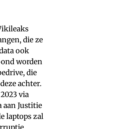
ikileaks
ngen, die ze
 data ook
toond worden
edrive, die
 deze achter.
 2023 via
 aan Justitie
e laptops zal
rruptie