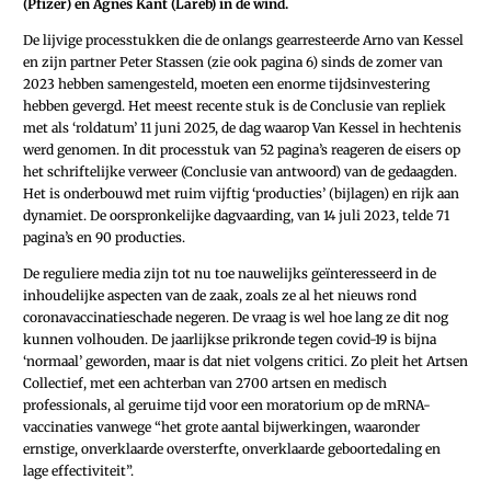
(Pfizer) en Agnes Kant (Lareb) in de wind.
De lijvige processtukken die de onlangs gearresteerde Arno van Kessel
en zijn partner Peter Stassen (zie ook pagina 6) sinds de zomer van
2023 hebben samengesteld, moeten een enorme tijdsinvestering
hebben gevergd. Het meest recente stuk is de Conclusie van repliek
met als ‘roldatum’ 11 juni 2025, de dag waarop Van Kessel in hechtenis
werd genomen. In dit processtuk van 52 pagina’s reageren de eisers op
het schriftelijke verweer (Conclusie van antwoord) van de gedaagden.
Het is onderbouwd met ruim vijftig ‘producties’ (bijlagen) en rijk aan
dynamiet. De oorspronkelijke dagvaarding, van 14 juli 2023, telde 71
pagina’s en 90 producties.
De reguliere media zijn tot nu toe nauwelijks geïnteresseerd in de
inhoudelijke aspecten van de zaak, zoals ze al het nieuws rond
coronavaccinatieschade negeren. De vraag is wel hoe lang ze dit nog
kunnen volhouden. De jaarlijkse prikronde tegen covid-19 is bijna
‘normaal’ geworden, maar is dat niet volgens critici. Zo pleit het Artsen
Collectief, met een achterban van 2700 artsen en medisch
professionals, al geruime tijd voor een moratorium op de mRNA­-
vaccinaties vanwege “het grote aantal bijwerkingen, waaronder
ernstige, onverklaarde oversterfte, onverklaarde geboortedaling en
lage effectiviteit”.