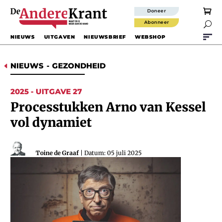
Doneer
Abonneer

NIEUWS
UITGAVEN
NIEUWSBRIEF
WEBSHOP
NIEUWS
-
GEZONDHEID
D
2025 - UITGAVE 27
Processtukken Arno van Kessel
vol dynamiet
Toine de Graaf
| Datum: 05 juli 2025