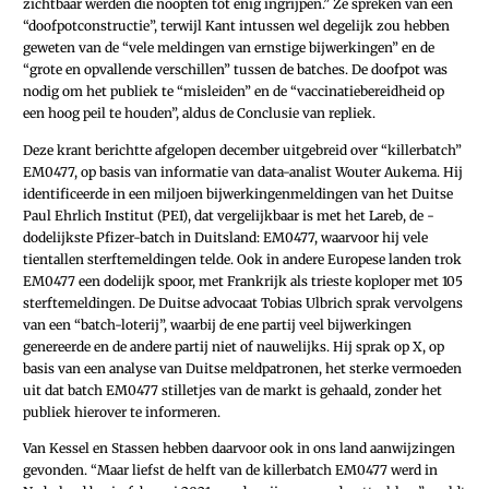
zichtbaar werden die noopten tot enig ingrijpen.” Ze spreken van een
“doofpotconstructie”, terwijl Kant intussen wel degelijk zou hebben
geweten van de “vele meldingen van ernstige bijwerkingen” en de
“grote en opvallende verschillen” tussen de batches. De doofpot was
nodig om het publiek te “misleiden” en de “vaccinatiebereidheid op
een hoog peil te houden”, aldus de Conclusie van repliek.
Deze krant berichtte afgelopen december uitgebreid over “killerbatch”
EM0477, op basis van informatie van data-analist Wouter Aukema. Hij
identificeerde in een miljoen bijwerkingenmeldingen van het Duitse
Paul Ehrlich Institut (PEI), dat vergelijkbaar is met het Lareb, de ­
dodelijkste ­Pfizer-batch in Duitsland: EM0477, waarvoor hij vele
tientallen sterftemeldingen telde. Ook in andere Europese landen trok
EM0477 een dodelijk spoor, met Frankrijk als trieste koploper met 105
sterftemeldingen. De Duitse advocaat Tobias Ulbrich sprak vervolgens
van een “batch-loterij”, waarbij de ene partij veel bijwerkingen
genereerde en de andere partij niet of nauwelijks. Hij sprak op X, op
basis van een analyse van Duitse meldpatronen, het sterke vermoeden
uit dat batch EM0477 stilletjes van de markt is gehaald, zonder het
publiek hierover te informeren.
Van Kessel en Stassen hebben daarvoor ook in ons land aanwijzingen
gevonden. “Maar liefst de helft van de killerbatch EM0477 werd in