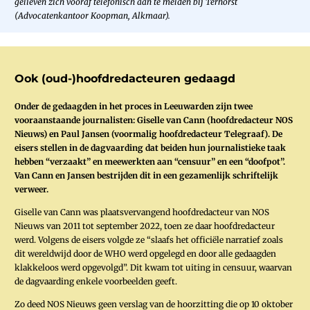
gelieven zich vooraf telefonisch aan te melden bij Terhorst
(Advocatenkantoor Koopman, Alkmaar).
Ook (oud-)hoofdredacteuren gedaagd
Onder de gedaagden in het proces in Leeuwarden zijn twee
vooraanstaande journalisten: Giselle van Cann (hoofdredacteur NOS
Nieuws) en Paul Jansen (voormalig hoofdredacteur Telegraaf). De
eisers stellen in de dagvaarding dat beiden hun journalistieke taak
hebben “verzaakt” en meewerkten aan “censuur” en een “doofpot”.
Van Cann en Jansen bestrijden dit in een gezamenlijk schriftelijk
verweer.
Giselle van Cann was plaatsvervangend hoofdredacteur van NOS
Nieuws van 2011 tot september 2022, toen ze daar hoofdredacteur
werd. Volgens de eisers volgde ze “slaafs het officiële narratief zoals
dit wereldwijd door de WHO werd opgelegd en door alle gedaagden
klakkeloos werd opgevolgd”. Dit kwam tot uiting in censuur, waarvan
de dagvaarding enkele voorbeelden geeft.
Zo deed NOS Nieuws geen verslag van de hoorzitting die op 10 oktober