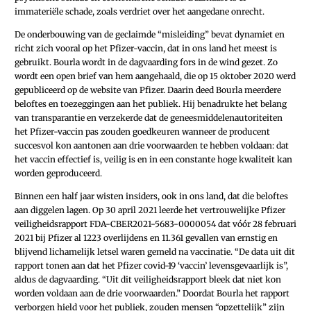
immateriële schade, zoals verdriet over het aangedane onrecht.
De onderbouwing van de geclaimde “misleiding” bevat dynamiet en
richt zich vooral op het Pfizer-vaccin, dat in ons land het meest is
gebruikt. Bourla wordt in de dagvaarding fors in de wind gezet. Zo
wordt een open brief van hem aangehaald, die op 15 oktober 2020 werd
gepubliceerd op de website van Pfizer. Daarin deed Bourla meerdere
beloftes en toezeggingen aan het publiek. Hij benadrukte het belang
van transparantie en verzekerde dat de geneesmiddelenautoriteiten
het Pfizer-vaccin pas zouden goedkeuren wanneer de producent
succesvol kon aantonen aan drie voorwaarden te hebben voldaan: dat
het vaccin effectief is, veilig is en in een constante hoge kwaliteit kan
worden geproduceerd.
Binnen een half jaar wisten ­insiders, ook in ons land, dat die ­beloftes
aan diggelen lagen. Op 30 april 2021 leerde het ­vertrouwelijke Pfizer
veiligheidsrapport FDA-CBER­­­2021-5683-0000054 dat vóór 28 februari
2021 bij Pfizer al 1223 overlijdens en 11.361 gevallen van ernstig en
blijvend lichamelijk letsel waren gemeld na vaccinatie. “De data uit dit
rapport tonen aan dat het ­Pfizer covid-19 ‘vaccin’ levensgevaarlijk is”,
aldus de dagvaarding. “Uit dit veiligheidsrapport bleek dat niet kon
worden voldaan aan de drie voorwaarden.” Doordat Bourla het rapport
verborgen hield voor het publiek, zouden mensen “opzettelijk” zijn