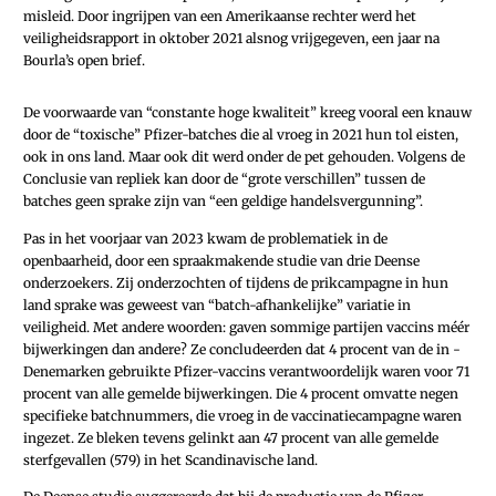
misleid. Door ingrijpen van een Amerikaanse rechter werd het
veiligheidsrapport in oktober 2021 alsnog vrijgegeven, een jaar na
Bourla’s open brief.
De voorwaarde van “constante hoge kwaliteit” kreeg vooral een knauw
door de “toxische” Pfizer-batches die al vroeg in 2021 hun tol eisten,
ook in ons land. Maar ook dit werd onder de pet gehouden. Volgens de
Conclusie van repliek kan door de “grote verschillen” tussen de
batches geen sprake zijn van “een geldige handelsvergunning”.
Pas in het voorjaar van 2023 kwam de problematiek in de
openbaarheid, door een spraakmakende studie van drie Deense
onderzoekers. Zij onderzochten of tijdens de prikcampagne in hun
land sprake was geweest van “batch-afhankelijke” variatie in
veiligheid. Met andere woorden: gaven sommige partijen vaccins méér
bijwerkingen dan andere? Ze concludeerden dat 4 procent van de in ­
Denemarken gebruikte Pfizer-vaccins verantwoordelijk waren voor 71
procent van alle gemelde bijwerkingen. Die 4 procent omvatte negen
specifieke batchnummers, die vroeg in de vaccinatiecampagne waren
ingezet. Ze bleken tevens gelinkt aan 47 procent van alle gemelde
sterfgevallen (579) in het Scandinavische land.