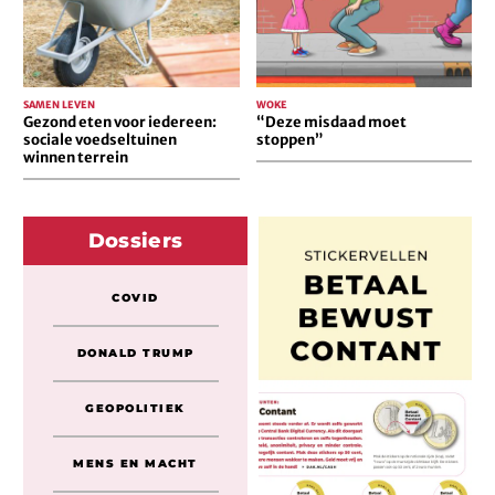
winnen
terrein
SAMEN LEVEN
WOKE
Gezond eten voor iedereen:
“Deze misdaad moet
sociale voedseltuinen
stoppen”
winnen terrein
Dossiers
COVID
DONALD TRUMP
GEOPOLITIEK
MENS EN MACHT