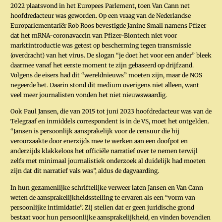
2022 plaatsvond in het Europees Parlement, toen Van Cann net
hoofdredacteur was geworden. Op een vraag van de Nederlandse
Europarlementariër Rob Roos bevestigde Janine Small namens Pfizer
dat het mRNA-coronavaccin van Pfizer-Biontech niet voor
marktintroductie was getest op bescherming tegen transmissie
(overdracht) van het virus. De slogan “je doet het voor een ander” bleek
daarmee vanaf het eerste moment te zijn gebaseerd op drijfzand.
Volgens de eisers had dit “wereldnieuws” moeten zijn, maar de NOS
negeerde het. Daarin stond dit medium overigens niet alleen, want
veel meer journalisten vonden het niet nieuwswaardig.
Ook Paul Jansen, die van 2015 tot juni 2023 hoofdredacteur was van de
Telegraaf en inmiddels correspondent is in de VS, moet het ontgelden.
“Jansen is persoonlijk aansprakelijk voor de censuur die hij
veroorzaakte door enerzijds mee te werken aan een doofpot en
anderzijds klakkeloos het officiële narratief over te nemen terwijl
zelfs met minimaal journalistiek onderzoek al duidelijk had moeten
zijn dat dit narratief vals was”, aldus de dagvaarding.
In hun gezamenlijke schriftelijke verweer laten Jansen en Van Cann
weten de aansprakelijkheidsstelling te ervaren als een “vorm van
persoonlijke intimidatie”. Zij stellen dat er geen juridische grond
bestaat voor hun persoonlijke aansprakelijkheid, en vinden bovendien