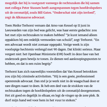
mogelijk dat hij is vastgezet vanwege de rechtszaken die hij samen
met collega Peter Stassen heeft aangespannen tegen hoofdrolspelers
uit de coronatijd, zoals Bill Gates. “Onderschat niet zijn invloed”,
zegt de Alkmaarse advocaat.
Toen Meike Terhorst vernam dat Arno van Kessel op 11 juni in
Leeuwarden van zijn bed was gelicht, was haar eerste gedachte: zou
het met zijn rechtszaken te maken hebben? “Je kunt iemand alleen
oppakken bij een redelijk vermoeden van schuld”, zegt Terhorst. “En
een advocaat wordt niet zomaar opgepakt. Vorige week is zijn
voorlopige hechtenis verlengd met 90 dagen. Dat klinkt serieus. Maar
vergeet niet: het Openbaar Ministerie (OM) hoeft in deze fase van het
onderzoek geen bewijs te tonen. Ze dienen wel aanknopingspunten te
hebben, en dat is een ruim begrip.”
Terhorst kan zich nauwelijks voorstellen dat Van Kessel betrokken
zou zijn bij criminele activiteiten. “Hij is een goeie, professioneel
opererende advocaat. Dan stel je je werk niet in de waagschaal door er
rare dingen naast te doen. Ik heb een deel van de stukken van de
rechtszaken tegen de hoofdrolspelers uit de coronatijd doorgenomen.
Het zit goed en degelijk in elkaar, en legt de vinger op de zere plek. Ik
durf mijn hand wel voor hem in het vuur te steken.”