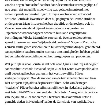
De Deense studie suggereerde dat bij de productie van de Pfizer-
vaccins negen “toxische” batches door de controles waren geglipt. Of
nog erger: dat mogelijk moedwillig was geëxperimenteerd met
uiteenlopende samenstellingen. In zijn Conclusie van antwoord
ontkent Bourla de kwestie en doet hij pogingen de Deense studie te
ondergraven. Maar intussen hebben dezelfde onderzoekers ook in
Zweden een wisselend bijwerkingenpatroon vastgesteld en
Tsjechische wetenschappers deden in hun land vergelijkbare
bevindingen. Vibeke Manniche, een van de Deense onderzoekers,
spreekt daarom van een “wijdverbreid probleem”. Volgens Manniche
zouden zulke grote verschillen in bijwerkingenmeldingen, gerelateerd
aan specifieke batches, onder normale omstandigheden hebben geleid
tot veiligheidsbeoordelingen en het terugroepen van producten.
Wat pijnlijk is voor Bourla, is dat ook voor Agnes Kant. Zij zal de golf
aan vaccinatieschade die vanaf begin 2021 het Lareb overspoelde, al in
april bevestigd hebben gezien in het vertrouwelijke Pfizer
veiligheidsrapport. Ook de invloed van de toxische batches kan haar
niet ontgaan zijn, aldus de processtukken. Acht van de negen
“toxische” Pfizer-batches zijn namelijk ook in Nederland gebruikt,
met batch EM0477 als reuzendoder. Deze batch “zorgde in de periode
van 25 januari 2021 tot en met 5 februari 2021 voor maar liefst 33
gemelde doden in Nederland”, aldus de Conclusie van repliek. Deze