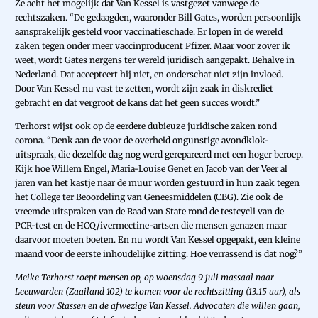
Ze acht het mogelijk dat Van Kessel is vastgezet vanwege de
rechtszaken. “De gedaagden, waaronder Bill Gates, worden persoonlijk
aansprakelijk gesteld voor vaccinatieschade. Er lopen in de wereld
zaken tegen onder meer vaccinproducent Pfizer. Maar voor zover ik
weet, wordt Gates nergens ter wereld juridisch aangepakt. Behalve in
Nederland. Dat accepteert hij niet, en onderschat niet zijn invloed.
Door Van Kessel nu vast te zetten, wordt zijn zaak in diskrediet
gebracht en dat vergroot de kans dat het geen succes wordt.”
Terhorst wijst ook op de eerdere dubieuze juridische zaken rond
corona. “Denk aan de voor de overheid ongunstige avondklok-
uitspraak, die dezelfde dag nog werd gerepareerd met een hoger beroep.
Kijk hoe Willem Engel, Maria-Louise Genet en Jacob van der Veer al
jaren van het kastje naar de muur worden gestuurd in hun zaak tegen
het College ter Beoordeling van Geneesmiddelen (CBG). Zie ook de
vreemde uitspraken van de Raad van State rond de testcycli van de
PCR-test en de HCQ/ivermectine-artsen die mensen genazen maar
daarvoor moeten boeten. En nu wordt Van Kessel opgepakt, een kleine
maand voor de eerste inhoudelijke zitting. Hoe verrassend is dat nog?”
Meike Terhorst roept mensen op, op woensdag 9 juli massaal naar
Leeuwarden (Zaailand 102) te komen voor de rechtszitting (13.15 uur), als
steun voor Stassen en de afwezige Van Kessel. Advocaten die willen gaan,