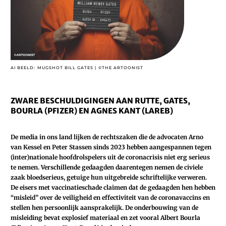
AI BEELD: MUGSHOT BILL GATES | ©THE ARTOONIST
ZWARE BESCHULDIGINGEN AAN RUTTE, GATES,
BOURLA (PFIZER) EN AGNES KANT (LAREB)
De media in ons land lijken de rechtszaken die de advocaten Arno
van Kessel en Peter Stassen sinds 2023 hebben aangespannen tegen
(inter)nationale hoofdrolspelers uit de coronacrisis niet erg serieus
te nemen. Verschillende gedaagden daarentegen nemen de civiele
zaak bloedserieus, getuige hun uitgebreide schriftelijke verweren.
De eisers met vaccinatieschade claimen dat de gedaagden hen hebben
“misleid” over de veiligheid en effectiviteit van de coronavaccins en
stellen hen persoonlijk aansprakelijk. De onderbouwing van de
misleiding bevat explosief materiaal en zet vooral Albert Bourla