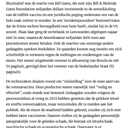
Illustratief was de reactie van Bill Gates, die met zijn Bill & Melinda
Gates Foundation miljarden dollars investeerde in de ontwikkeling
van de mRNA-vaccins en een ­juridische poging ondernam om van de
hele zaak verlost te worden. In een ‘incidentprocedure’ bestreed Gates
dat de Friese rechter bevoegdheid over hem heeft, omdat hij in de VS
woont. Maar daar ging de rechtbank in Leeuwarden afgelopen najaar
niet in mee, waarna de Amerikaanse miljardair 1406 euro aan
proceskosten moest betalen. Ook de reacties van sommige andere
gedaagden spreken boekdelen. Ze spaarden kosten nog moeite om zich
schriftelijk te verweren tegen de stellingen en vorderingen van de
eisers. Het meest uitgebreide verweer is afkomstig van Bourla en telt
54 pagina’s, gevolgd door het verweer van de Nederlandse Staat (52
pagina’s).
De rechtszaken draaien vooral om “misleiding” over de ware aard van
de coronavaccins. Deze producten waren namelijk niet “veilig en
effectief”, zoals steeds was beweerd. Gedaagden zouden volgens de
processtukken al vroeg in 2021 hebben geweten dat de prikken letsel
en sterfte veroorzaakten, maar verzuimden dit te melden aan het
publiek. Als de eisers de waarheid hadden gekend, zouden zij zich niet
hebben laten vaccineren. Daarom stellen zij de gedaagden persoonlijk
aansprakelijk voor de geleden schade, die bestaat uit letselschade,
psychische schade en economische schade. Daarnaast is er