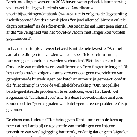
Lareb-meldingen werden in 2023 boven water gehaald door naarstig
speurwerk in de geschiedenis van de Amerikaanse
vaccinbijwerkingendatabank (VAERS). Het is volgens de dagvaarding
“schrikbarend” dat deze overlijdens “vrijwel allemaal binnen enkele
dagen optraden” na de Pfizer-prik. Desondanks gaf Kant geen signaal
af dat “de veiligheid van het ‘covid-19 vaccin’ niet langer kon worden
gegarandeerd”.
In haar schriftelijk verweer betwist Kant de hele kwestie: “Aan het
aantal meldingen ten aanzien van een specifiek batchnummer,
kunnen geen conclusies worden verbonden”. Wat de eisers in hun
Conclusie van repliek weer kwalificeren als “een flagrante leugen”. Bij
het Lareb zouden volgens Kants verweer ook geen overzichten van
geregistreerde bijwerkingen per batchnummer zijn gemaakt, omdat
dit “niet zinnig” is voor de veiligheidsbewaking. “Om mogelijke
batch-gerelateerde problemen te ontdekken, voert het Lareb wel
zogenaamde ‘batch­analyses’ uit.” Bij deze tweewekelijkse analyses
zouden echter “geen signalen van batch-gerelateerde problemen” zijn
gevonden.
De eisers concluderen: “Het betoog van Kant komt er in de kern op
neer dat het Lareb bij de registratie van meldingen een interne
procedure van verslaglegging hanteerde, zodanig dat er geen ‘signalen’