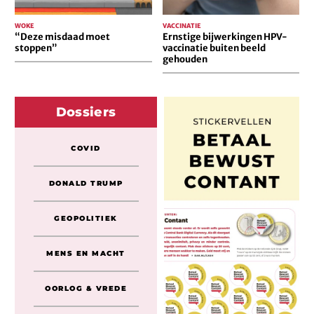
WOKE
VACCINATIE
“Deze misdaad moet
Ernstige bijwerkingen HPV-
stoppen”
vaccinatie buiten beeld
gehouden
Dossiers
COVID
DONALD TRUMP
GEOPOLITIEK
MENS EN MACHT
OORLOG & VREDE