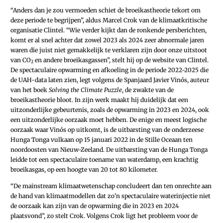
“Anders dan je zou vermoeden schiet de broeikastheorie tekort om
deze periode te begrijpen”, aldus Marcel Crok van de klimaatkritische
organisatie Clintel. “Wie verder kijkt dan de ronkende persberichten,
komt er al snel achter dat zowel 2023 als 2024 zeer abnormale jaren
waren die juist niet gemakkelijk te verklaren zijn door onze uitstoot
van CO
en andere broeikasgassen”, stelt hij op de website van Clintel.
2
De spectaculaire opwarming en afkoeling in de periode 2022-2025 die
de UAH-data laten zien, legt volgens de Spanjaard Javier Vinós, auteur
van het boek
Solving the Climate Puzzle
, de zwakte van de
broeikastheorie bloot. In zijn werk maakt hij duidelijk dat een
uitzonderlijke gebeurtenis, zoals de opwarming in 2023 en 2024, ook
een uitzonderlijke oorzaak moet hebben. De enige en meest logische
oorzaak waar Vinós op uitkomt, is de uitbarsting van de onderzeese
Hunga Tonga vulkaan op 15 januari 2022 in de Stille Oceaan ten
noordoosten van Nieuw-Zeeland. De uitbarsting van de Hunga Tonga
leidde tot een spectaculaire toename van waterdamp, een krachtig
broeikasgas, op een hoogte van 20 tot 80 kilometer.
“De mainstream klimaatwetenschap concludeert dan ten onrechte aan
de hand van klimaatmodellen dat zo’n spectaculaire waterinjectie niet
de oorzaak kan zijn van de opwarming die in 2023 en 2024
plaatsvond”, zo stelt Crok. Volgens Crok ligt het probleem voor de