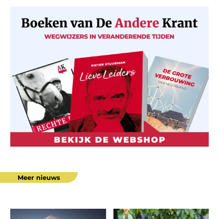
Meer nieuws
Hoe
Gezond