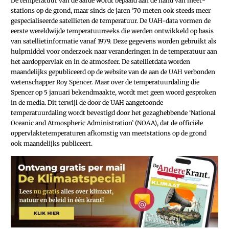
De temperatuur van de aarde wordt bepaald aan de hand van meet­
stations op de grond, maar sinds de jaren ’70 meten ook steeds meer
gespecialiseerde satellieten de temperatuur. De UAH-data vormen de
eerste wereldwijde temperatuurreeks die werden ontwikkeld op basis
van satelliet­informatie vanaf 1979. Deze gegevens worden gebruikt als
hulpmiddel voor onderzoek naar veranderingen in de temperatuur aan
het aardoppervlak en in de atmosfeer. De satellietdata worden
maandelijks gepubliceerd op de website van de aan de UAH verbonden
wetenschapper Roy Spencer. Maar over de temperatuurdaling die
Spencer op 5 januari bekendmaakte, wordt met geen woord gesproken
in de media. Dit terwijl de door de UAH aangetoonde
temperatuurdaling wordt bevestigd door het gezaghebbende ‘National
Oceanic and Atmospheric Administration’ (NOAA), dat de officiële
oppervlaktetemperaturen afkomstig van meetstations op de grond
ook maandelijks publiceert.