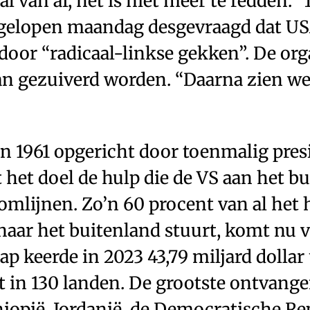
l van af, het is niet meer te redden.
fgelopen maandag desgevraagd dat U
door “radicaal-linkse gekken”. De org
n gezuiverd worden. “Daarna zien we
n 1961 opgericht door toenmalig presi
het doel de hulp die de VS aan het b
omlijnen. Zo’n 60 procent van al het 
aar het buitenland stuurt, komt nu 
p keerde in 2023 43,79 miljard dollar u
 in 130 landen. De grootste ontvange
hiopië, Jordanië, de Democratische Re