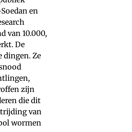
d-Soedan en
esearch
d van 10.000,
rkt. De
e dingen. Ze
rsnood
tlingen,
offen zijn
ren die dit
trijding van
n bol wormen