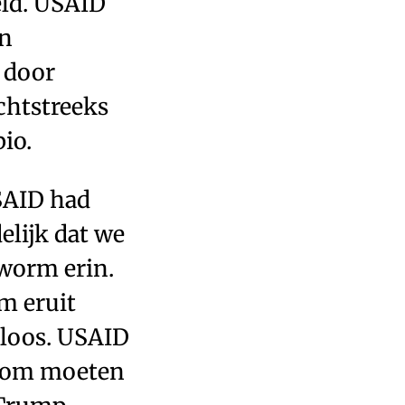
eld. USAID
an
t door
chtstreeks
io.
USAID had
elijk dat we
worm erin.
m eruit
eloos. USAID
aarom moeten