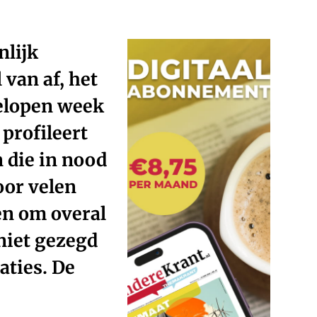
nlijk
van af, het
gelopen week
profileert
n die in nood
oor velen
en om overal
niet gezegd
aties. De