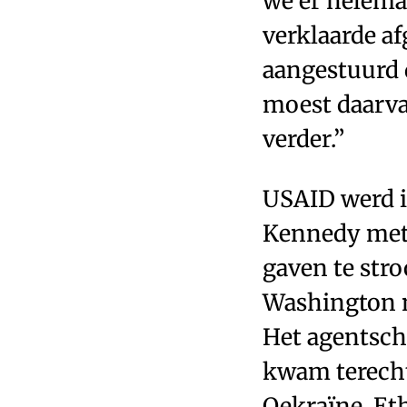
we er helemaa
verklaarde a
aangestuurd 
moest daarva
verder.”
USAID werd i
Kennedy met 
gaven te stro
Washington n
Het agentscha
kwam terecht
Oekraïne, Et