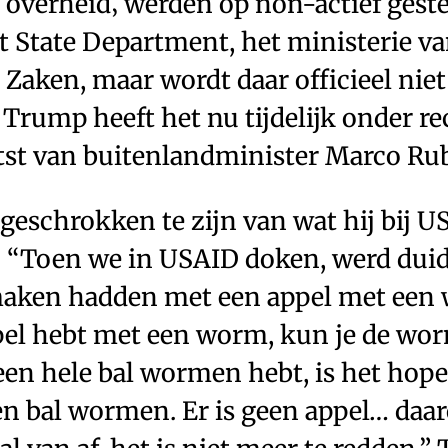
overheid‚ werden op non-­actief gest
t State Department, het ministerie v
Zaken, maar wordt daar officieel nie
Trump heeft het nu tijdelijk onder re
tst van buitenlandminister Marco Rub
geschrokken te zijn van wat hij bij 
. “Toen we in USAID doken, werd duid
 maken hadden met een appel met een 
ppel hebt met een worm, kun je de wor
 een hele bal wormen hebt, is het hop
 een bal wormen. Er is geen appel… d