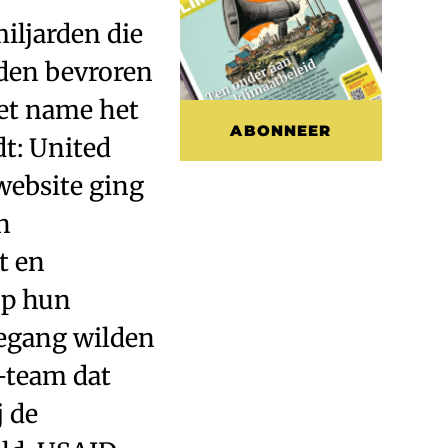
iljarden die
rden bevroren
met name het
ABONNEER
t: United
website ging
n
t en
op hun
egang wilden
-team dat
j de