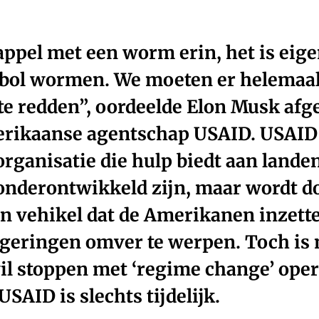
 appel met een worm erin, het is eige
bol wormen. We moeten er helemaal 
 te redden”, oordeelde Elon Musk af
erikaanse agentschap USAID. USAID 
organisatie die hulp biedt aan lande
onderontwikkeld zijn, maar wordt d
en vehikel dat de Amerikanen inzett
egeringen omver te werpen. Toch is 
l stoppen met ‘regime change’ oper
USAID is slechts tijdelijk.