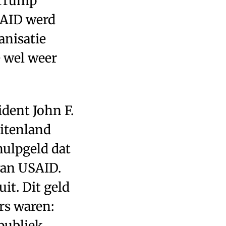
” Trump
SAID werd
anisatie
 wel weer
dent John F.
uitenland
hulpgeld dat
van USAID.
it. Dit geld
rs waren:
publiek