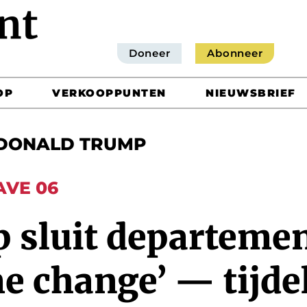
Doneer
Abonneer
OP
VERKOOPPUNTEN
NIEUWSBRIEF
DONALD TRUMP
AVE 06
 sluit departemen
e change’ — tijdel