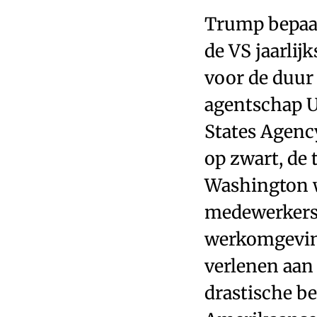
Trump bepaal
de VS jaarli
voor de duur 
agentschap U
States Agenc
op zwart, de
Washington w
medewerkers
werkomgeving
verlenen aan
drastische be