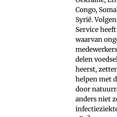
Congo, Somal
Syrië. Volge
Service heef
waarvan onge
medewerkers 
delen voedse
heerst, zett
helpen met d
door natuurr
anders niet z
infectieziek