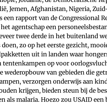
ië, Jemen, Afghanistan, Nigeria, Zui
ns een rapport van de Congressional R
t het agentschap een personeelsbestan
veer twee derde in het buitenland we
doen, zo op het eerste gezicht, mooi
lpakketten uit in landen waar honge
en tentenkampen op voor oorlogsvluch
e wederopbouw van gebieden die getr
ampen, verzorgen onderwijs aan kinde
ouden krijgen, bieden steun bij de bes
ten als malaria. Hoezo zou USAID ee