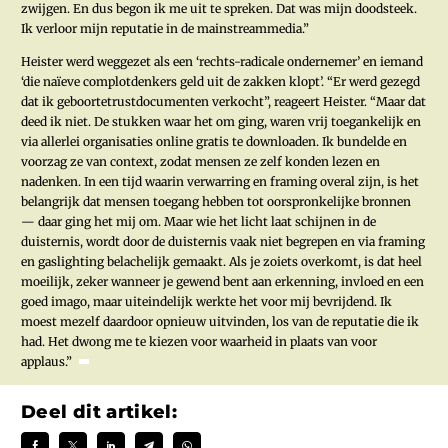
zwijgen. En dus begon ik me uit te spreken. Dat was mijn doodsteek.
Ik verloor mijn reputatie in de mainstreammedia.”
Heister werd weggezet als een ‘rechts-radicale ondernemer’ en iemand
‘die naïeve complotdenkers geld uit de zakken klopt’. “Er werd gezegd
dat ik geboortetrustdocumenten verkocht”, reageert Heister. “Maar dat
deed ik niet. De stukken waar het om ging, waren vrij toegankelijk en
via allerlei organisaties online gratis te downloaden. Ik bundelde en
voorzag ze van context, zodat mensen ze zelf konden lezen en
nadenken. In een tijd waarin verwarring en framing overal zijn, is het
belangrijk dat mensen toegang hebben tot oorspronkelijke bronnen
— daar ging het mij om. Maar wie het licht laat schijnen in de
duisternis, wordt door de duisternis vaak niet begrepen en via framing
en gaslighting belachelijk gemaakt. Als je zoiets overkomt, is dat heel
moeilijk, zeker wanneer je gewend bent aan erkenning, invloed en een
goed imago, maar uiteindelijk werkte het voor mij bevrijdend. Ik
moest mezelf daardoor opnieuw uitvinden, los van de reputatie die ik
had. Het dwong me te kiezen voor waarheid in plaats van voor
applaus.”
Deel dit artikel: