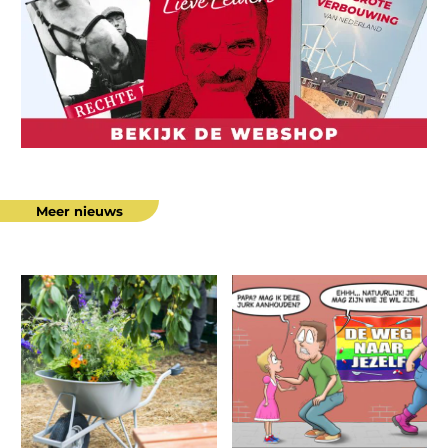
Meer nieuws
Gezond
“Deze
eten
misdaad
voor
moet
iedereen:
stoppen”
sociale
voedseltuinen
winnen
terrein