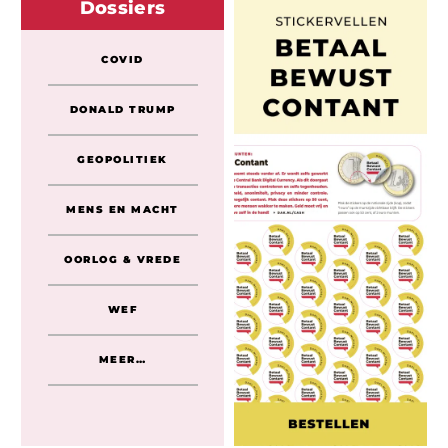
Dossiers
COVID
DONALD TRUMP
GEOPOLITIEK
MENS EN MACHT
OORLOG & VREDE
WEF
MEER…