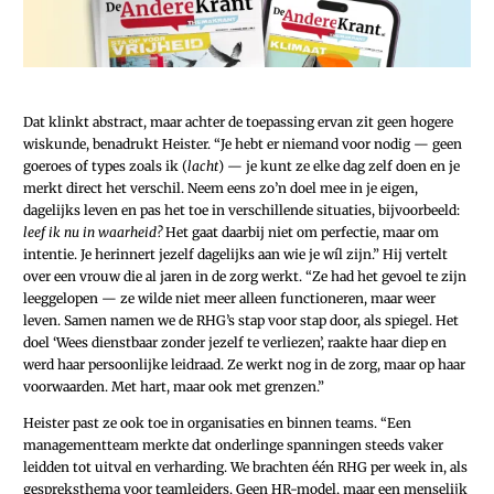
Dat klinkt abstract, maar achter de toepassing ervan zit geen hogere
wiskunde, benadrukt Heister. “Je hebt er niemand voor nodig — geen
goeroes of types zoals ik (
lacht
) — je kunt ze elke dag zelf doen en je
merkt direct het verschil. Neem eens zo’n doel mee in je eigen,
dagelijks leven en pas het toe in verschillende situaties, bijvoorbeeld:
leef ik nu in waarheid?
Het gaat daarbij niet om perfectie, maar om
intentie. Je herinnert jezelf dagelijks aan wie je wíl zijn.” Hij vertelt
over een vrouw die al jaren in de zorg werkt. “Ze had het gevoel te zijn
leeggelopen — ze wilde niet meer alleen functioneren, maar weer
leven. Samen namen we de RHG’s stap voor stap door, als spiegel. Het
doel ‘Wees dienstbaar zonder jezelf te verliezen’, raakte haar diep en
werd haar persoonlijke leidraad. Ze werkt nog in de zorg, maar op haar
voorwaarden. Met hart, maar ook met grenzen.”
Heister past ze ook toe in organisaties en binnen teams. “Een
managementteam merkte dat onderlinge spanningen steeds vaker
leidden tot uitval en verharding. We brachten één RHG per week in, als
gespreksthema voor teamleiders. Geen HR-model, maar een menselijk