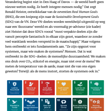
Verandering begint niet in Den Haag of Davos — de wereld heeft geen
nieuwe wetten nodig. Ze heeft integere mensen nodig.” Dat zegt
Ronald Heister, ontwikkelaar van de zeventien
Real Human Goals
(RHG), die een knipoog zijn naar de
Sustainable Development Goals
(SDG) van de VN. Deze VN-doelen worden wereldwijd uitgerold op weg
naar een ‘duurzame’ wereld en als voormalig pr-adviseur (zie kader)
ziet Heister dat deze SDG’s vooral “mooi verpakte doelen zijn die
vanuit perceptie fantastisch in elkaar zijn gezet, waardoor ze zonder
veel wanklank worden verspreid in de maatschappij.” Maar volgens
hem ontbreekt er iets fundamenteels aan. “Ze zijn opgezet voor
systemen, maar wie maken de systemen? Mensen. Dat is wat
ontbreekt in die SDG-doelen: de menselijke duurzaamheid. We maken
ons druk over CO
, stikstof en energie, maar niet over de mens! We
2
meten de temperatuur van de aarde, maar niet die van ons eigen
geweten! Terwijl: als de mens instort, storten de systemen ook in.”