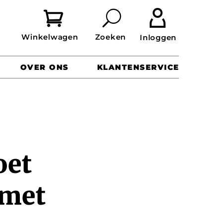


OVER ONS
KLANTENSERVICE
oet
 met