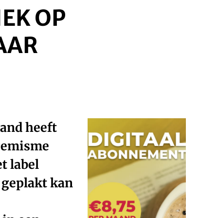
IEK OP
AAR
land heeft
tremisme
t label
 geplakt kan
e