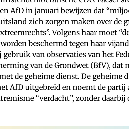
gen AfD in januari bewijzen dat “milj
itsland zich zorgen maken over de g
extreemrechts”. Volgens haar moet “d
worden beschermd tegen haar vijande
j gebruik van observaties van het Fed
herming van de Grondwet (BfV), dat
et de geheime dienst. De geheime d
t AfD uitgebreid en noemt de partij a
tremisme “verdacht”, zonder daarbij 