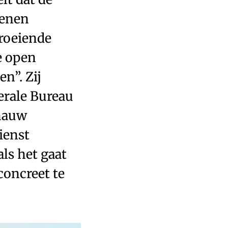
oenen
roeiende
e open
n”. Zij
erale Bureau
 nauw
ienst
ls het gaat
concreet te