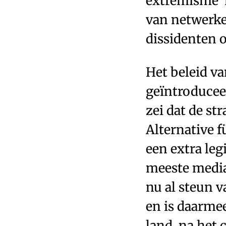
extremisme’ 
van netwerke
dissidenten o
Het beleid va
geïntroduce
zei dat de str
Alternative f
een extra leg
meeste media
nu al steun 
en is daarmee
land, na het 