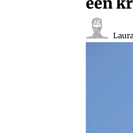
een kr
Laur