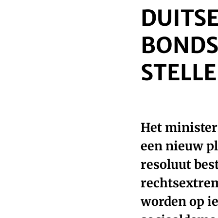
DUITSE
BONDS
STELL
Het minister
een nieuw p
resoluut best
rechtsextrem
worden op ied