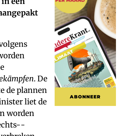
 in een
 aangepakt
 volgens
 worden
de
bekämpfen
. De
te de plannen
ABONNEER
ister liet de
en worden
rechts-­