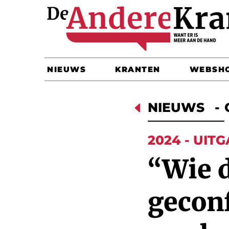
NIEUWS
KRANTEN
WEBSH
D
NIEUWS
-
2024 - UIT
“Wie d
gecon