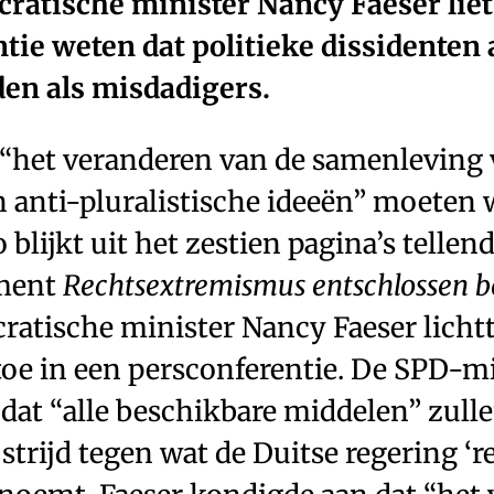
ratische minister Nancy Faeser liet
tie weten dat politieke dissidenten
en als misdadigers.
 “het veranderen van de samenleving
n ­anti-pluralistische ideeën” moeten
 blijkt uit het zestien pagina’s tellen
ment
Rechtsextremismus entschlossen 
ratische minister Nancy Faeser licht
oe in een persconferentie. De SPD-min
dat “alle beschikbare middelen” zull
 strijd tegen wat de Duitse regering ‘