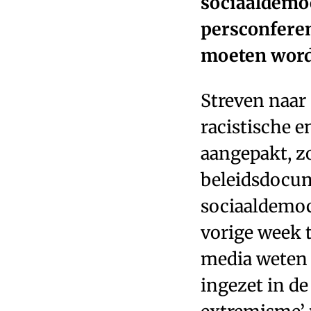
sociaaldemoc
persconferen
moeten word
Streven naar
racistische e
aangepakt, zo
beleidsdocu
sociaaldemoc
vorige week t
media weten 
ingezet in de