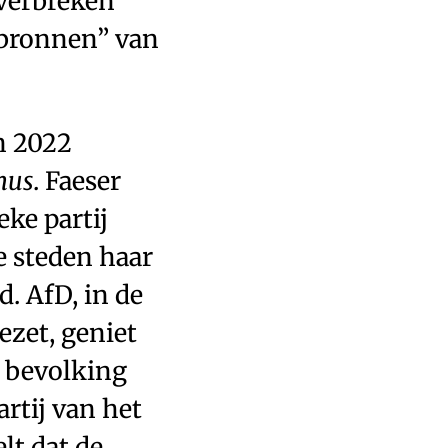
 verbreken
 bronnen” van
n 2022
mus
. Faeser
eke partij
e steden haar
d. AfD, in de
zet, geniet
e bevolking
rtij van het
lt dat de