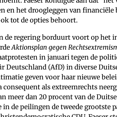
noemt. Faeser kondigde aan dat “het
n en het droogleggen van financiële
ok tot de opties behoort.
n de regering borduurt voort op het i
erde
Aktionsplan gegen Rechtsextremis
aatprotesten in januari tegen de politi
ür Deutschland (AfD) in diverse Duits
itimatie geven voor haar nieuwe belei
 consequent als extreemrechts neerge
van meer dan 20 procent van de Duits
 in de peilingen de tweede grootste pa
christendemocratische CDU. Faeser ste