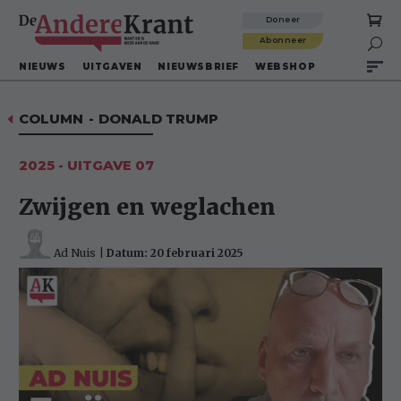
Doneer
Abonneer

NIEUWS
UITGAVEN
NIEUWSBRIEF
WEBSHOP
COLUMN
-
DONALD TRUMP
D
2025 - UITGAVE 07
Zwijgen en weglachen
Ad Nuis
|
Datum: 20 februari 2025