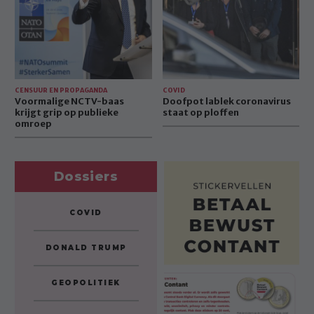
grip
op
op
ploffen
publieke
omroep
CENSUUR EN PROPAGANDA
COVID
Voormalige NCTV-baas
Doofpot lablek coronavirus
krijgt grip op publieke
staat op ploffen
omroep
Dossiers
COVID
DONALD TRUMP
GEOPOLITIEK