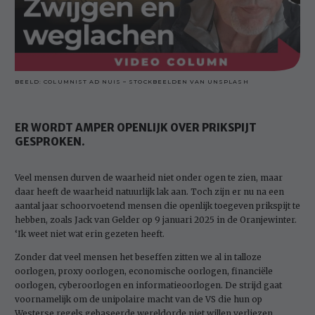
BEELD: COLUMNIST AD NUIS – STOCKBEELDEN VAN UNSPLASH
ER WORDT AMPER OPENLIJK OVER PRIKSPIJT
GESPROKEN.
Veel mensen durven de waarheid niet onder ogen te zien, maar
daar heeft de waarheid natuurlijk lak aan. Toch zijn er nu na een
aantal jaar schoorvoetend mensen die openlijk toegeven prikspijt te
hebben, zoals Jack van Gelder op 9 januari 2025 in de Oranjewinter.
‘Ik weet niet wat erin gezeten heeft.
Zonder dat veel mensen het beseffen zitten we al in talloze
oorlogen, proxy oorlogen, economische oorlogen, financiële
oorlogen, cyberoorlogen en informatieoorlogen. De strijd gaat
voornamelijk om de unipolaire macht van de VS die hun op
Westerse regels gebaseerde wereldorde niet willen verliezen.