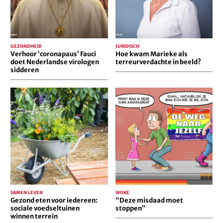
sidderen
beeld?
GEZONDHEID
JURIDISCH
Verhoor ‘coronapaus’ Fauci
Hoe kwam Marieke als
doet Nederlandse virologen
terreurverdachte in beeld?
sidderen
Gezond
“Deze
eten
misdaad
voor
moet
iedereen:
stoppen”
sociale
voedseltuinen
winnen
terrein
SAMEN LEVEN
WOKE
Gezond eten voor iedereen:
“Deze misdaad moet
sociale voedseltuinen
stoppen”
winnen terrein