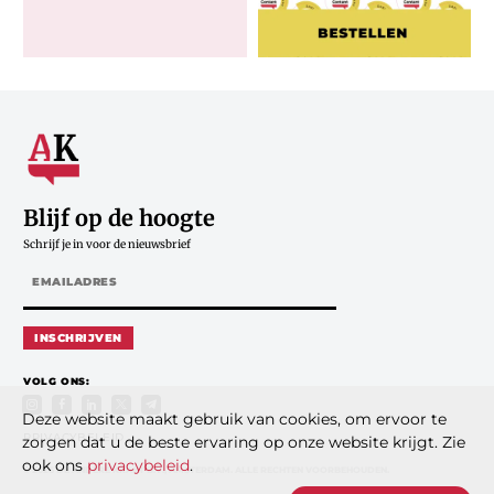
Blijf op de hoogte
Schrijf je in voor de nieuwsbrief
INSCHRIJVEN
VOLG ONS:
Deze website maakt gebruik van cookies, om ervoor te
PRIVACYBELEID
zorgen dat u de beste ervaring op onze website krijgt. Zie
ook ons
privacybeleid
.
© 2026 DE ANDERE KRANT B.V., AMSTERDAM. ALLE RECHTEN VOORBEHOUDEN.