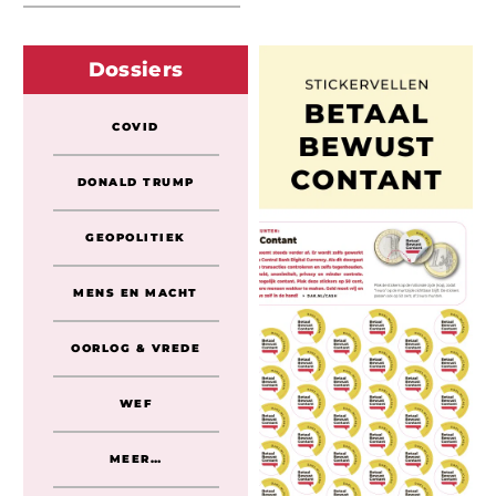
Dossiers
COVID
DONALD TRUMP
GEOPOLITIEK
MENS EN MACHT
OORLOG & VREDE
WEF
MEER…