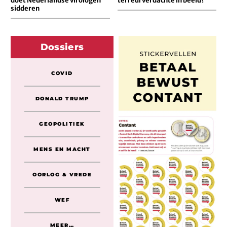
doet Nederlandse virologen
terreurverdachte in beeld?
sidderen
Dossiers
COVID
DONALD TRUMP
GEOPOLITIEK
MENS EN MACHT
OORLOG & VREDE
WEF
MEER…