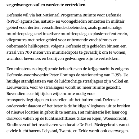
ze gedwongen zullen worden te vertrekken.
Defensie wil via het Nationaal Programma Ruimte voor Defensie
(NPRD) agrarische, natuur- en woongebieden omzetten in militair
gebied voor dertien verschillende doeleinden, zoals grootschalige
munitieopslag, snel inzetbare munitieopslag, explosie-oefenterrein,
vliegroutes met oefengebied voor onbemande vrachtdrones en
onbemande helikopters. Volgens Defensie zijn gebieden binnen een
straal van 700 meter van munitiedepots te gevaarlijk om te wonen,
waardoor bewoners en bedrijven gedwongen zijn te vertrekken.
Een minstens zo ingrijpende behoefte van de krijgsmacht is volgens
Defensie-woordvoerder Peter Honings de stationering van F-35’s. De
huidige standplaatsen van de luidruchtige straaljagers zijn Volkel en
Leeuwarden. Voor 45 straaljagers wordt nu meer ruimte gezocht.
Bovendien is er bij tijd en wijle ruimte nodig voor
transportvliegtuigen en toestellen uit het buitenland. Defensie
onderzoekt daarom of het beter is de huidige vliegbases uit te breiden
of nieuwe locaties in gebruik te nemen. Het ministerie liet haar oog
daarvoor vallen op de luchtmachtbases Gilze en Rijen, Woensdrecht,
Eindhoven of het reactiveren van locatie De Peel. Medegebruik van de
civiele luchthavens Lelystad, Twente en Eelde wordt ook overwogen.