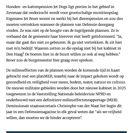
Honden- en kattenpension Jet Dogs ligt precies in het gebied in
Zevenaar dat onderzocht wordt voor grootschalige munitieopslag.
Eigenares Jet Broer woont en werkt bij het dierenpension en zou dus
moeten vertrekken wanneer de plannen van Defensie doorgang
vinden. Ze was niet op de hoogte van de ingrijpende plannen. Ze is
verbaasd dat de gemeente haar hierover niet heeft geïnformeerd. “Ja,
maar dat gaat dus niet zo gebeuren. Ik ga niet vertrekken. Ik zit hier
met m’n bedrijf. Waarom zetten ze die opslag niet bij het kabinet in
Den Haag? De boeren hier in de buurt willen ze ook al weg hebben.”
Broer zou de burgemeester hier graag over spreken.
De milieueffecten van de plannen worden de komende tijd in kaart
gebracht met een planMER, waarbij naar de impact gekeken wordt op
gezondheid en veiligheid voor mens, bodem, water, natuur en cultuur.
De nieuwe militaire gebieden worden door het nieuwe kabinet in 2025
toegewezen in de Vaststelling Nationale beleidsvisie NPRD en
onderbouwd met een definitieve milieueffectenrapportage (MER).
Demissionair staatssecretaris Christophe van der Maat liet begin dit
jaar in een Defensiemagazine in elk geval weten dat “als we vrijheid
willen, dan moeten we de hinder accepteren”.