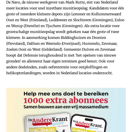
De Navo, de nieuwe werkgever van Mark Rutte, eist van Nederland
meer locaties voor snel inzetbare munitieopslag. Kandidaten voor één
grote of meerdere kleinere depots zijn Lemmer en Kollummerwaard
Oost en West (Friesland), Luddeweer en Slochteren (Groningen), Exloo
en Wezup (Drenthe) en Tjuchem (Groningen). Als extra locatie voor
grootschalige munitieopslag wordt gekeken naar één grote of twee
kleinere. In aanmerking komen Biddinghuizen en Dronten
(Flevoland), Dalfsen en Weerselo (Overijssel), Hummelo, Zevenaar,
Zoelen Oost en West (Gelderland). Gemeente Duiven en Zevenaar
hoopt dat Defensie terughoudend is met ‘het opeisen van nieuwe
gronden’ en allereerst haar eigen terreinen goed benut. Ook voor
andere doeleinden, zoals oefenterrein voor ontploffingen en
helikopterlandingen, worden in Nederland locaties onderzocht.