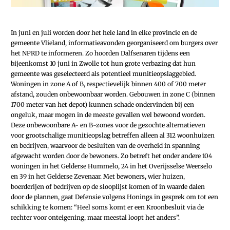
In juni en juli worden door het hele land in elke provincie en de
gemeente Vlieland, informatieavonden georganiseerd om burgers over
het NPRD te informeren. Zo hoorden Dalfsenaren tijdens een
bijeenkomst 10 juni in Zwolle tot hun grote verbazing dat hun
gemeente was geselecteerd als potentieel munitieopslaggebied.
Woningen in zone A of B, respectievelijk binnen 400 of 700 meter
afstand, zouden onbewoonbaar worden. Gebouwen in zone C (binnen
1700 meter van het depot) kunnen schade ondervinden bij een
ongeluk, maar mogen in de meeste gevallen wel bewoond worden.
Deze onbewoonbare A- en B-zones voor de gezochte alternatieven
voor grootschalige munitieopslag betreffen alleen al 312 woonhuizen
en bedrijven, waarvoor de besluiten van de overheid in spanning
afgewacht worden door de bewoners. Zo betreft het onder andere 104
woningen in het Gelderse Hummelo, 24 in het Overijsselse Weerselo
en 39 in het Gelderse Zevenaar. Met bewoners, wier huizen,
boerderijen of bedrijven op de slooplijst komen of in waarde dalen
door de plannen, gaat Defensie volgens Honings in gesprek om tot een
schikking te komen: “Heel soms komt er een Kroonbesluit via de
rechter voor onteigening, maar meestal loopt het anders”.