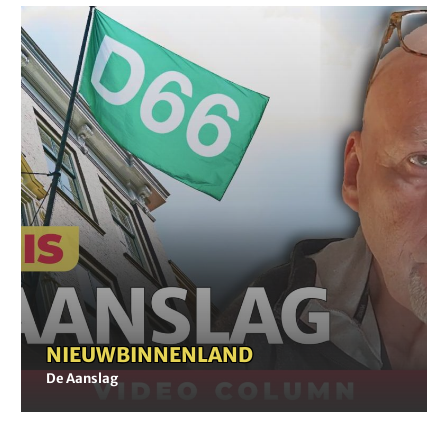
De
Aanslag
NIEUWS
-
BINNENLAND
De Aanslag