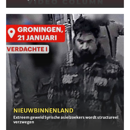
Extreem
geweld
Syrische
asielzoekers
wordt
structureel
verzwegen
NIEUWS
-
BINNENLAND
Extreem geweld Syrische asielzoekers wordt structureel
verzwegen