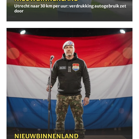
Utrecht naar 30 km per uur: verdrukking autogebruik zet
door
“Ik
wil
mensen
wakker
schudden”
NIEUWS
-
BINNENLAND