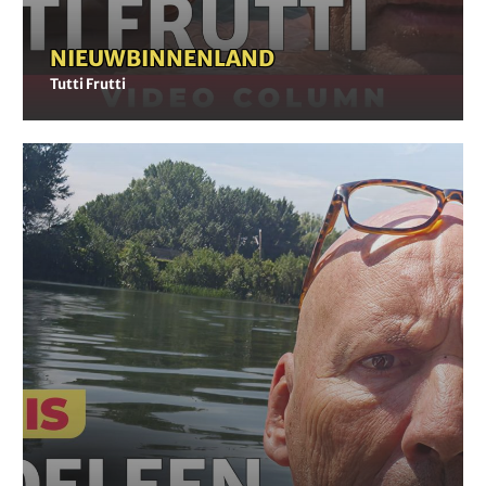
NIEUWS
-
BINNENLAND
Tutti Frutti
Madeleen
Helmer