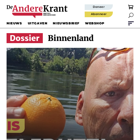
Doneer
Abonneer

NIEUWS
UITGAVEN
NIEUWSBRIEF
WEBSHOP
Binnenland
Tutti
Frutti