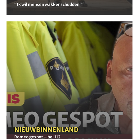
“Ik wil mensen wakker schudden”
Romeo
gespot
–
bel
112
NIEUWS
-
BINNENLAND
Romeo gespot – bel 112