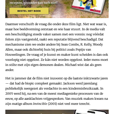
Daarmee verschuift de vraag die onder deze film ligt. Niet wat waar is,
maar hoe beeldvorming ontstaat en wie haar stuurt. In de media valt
een beschuldiging steeds vaker samen met een vonnis: nog vóórdat
feiten zijn vastgesteld, raakt een reputatie blijvend beschadigd. Dat
mechanisme zien we onder andere bij Sean Combs, R. Kelly, Woody
Allen, maar ook dichterbij huis bij politici zoals Pepijn van
Houwelingen. De vraag of je kunst en maker kunt scheiden is dan ook
voorlopig niet opgelost. Ze kán niet worden opgelost. Ieder mens moet
in stilte met zijn eigen demonen dealen. Michael wist dat als geen
ander.
Het is jammer dat de film niet inzoomt op die laatste inktzwarte jaren
— dat had de biopic compleet gemaakt. Jackson werd jarenlang
publiekelijk neergezet als verdachte in een kindermisbruikzaak. In
2005 werd hij, na een van de meest mediagenieke processen van de
eeuw, op alle aanklachten vrijgesproken. Van muziek maken kwam na
zijn matige album
Invincible
(2001) niet veel meer terecht.