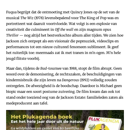
Fuqua begrijpt dat de ontmoeting met Quincy Jones op de set van de
musical
The Wiz
(1978) levensbepalend voor The King of Pop was en
portretteert wat daaruit voortvloeide. Wat volgt is een explosie van
creativiteit die culmineert in
Off the wall
en zijn magnum opus
Thriller —
nog altijd het bestverkochte album aller tijden. We zien hoe
Jackson zich ontpopt als een visionair die popmuziek, videoclips en
performances tot een nieuw cultureel fenomeen sublimeert. Ik geef
het ruiterlijk toe: meermaals zat ik met tranen in m’n ogen. M’n hele
jeugd flitste voorbij.
Maar dan, tijdens de
Bad
-tournee van 1988, stopt de film abrupt. Geen
woord over de demonisering, de rechtszaken, de beschuldigingen van
kindermisbruik die zijn leven na
Dangerous
(1992) volledig zouden
ontregelen. De afwezigheid ís de boodschap. Daardoor is Michael geen
biopic maar een soort postume zuivering. De film kwam dan ook tot
stand onder toeziend oog van de Jackson Estate: familieleden zaten als
medeproducent aan tafel.