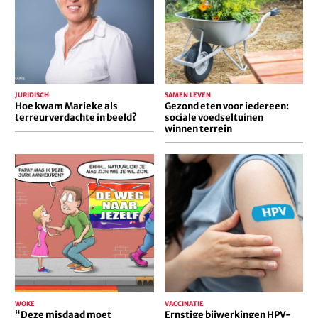
terreurverdachte
sociale
in
voedseltuinen
beeld?
winnen
terrein
JURIDISCH
SAMEN LEVEN
Hoe kwam Marieke als
Gezond eten voor iedereen:
terreurverdachte in beeld?
sociale voedseltuinen
winnen terrein
“Deze
Ernstige
misdaad
bijwerkingen
moet
HPV-
stoppen”
vaccinatie
buiten
beeld
gehouden
WOKE
VACCINATIE
“Deze misdaad moet
Ernstige bijwerkingen HPV-