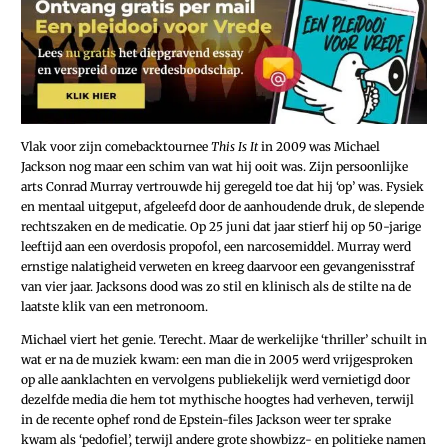
Vlak voor zijn comebacktournee
This Is It
in 2009 was Michael
Jackson nog maar een schim van wat hij ooit was. Zijn persoonlijke
arts Conrad Murray vertrouwde hij geregeld toe dat hij ‘op’ was. Fysiek
en mentaal uitgeput, afgeleefd door de aanhoudende druk, de slepende
rechtszaken en de medicatie. Op 25 juni dat jaar stierf hij op 50-jarige
leeftijd aan een overdosis propofol, een narcosemiddel. Murray werd
ernstige nalatigheid verweten en kreeg daarvoor een gevangenisstraf
van vier jaar. Jacksons dood was zo stil en klinisch als de stilte na de
laatste klik van een metronoom.
Michael viert het genie. Terecht. Maar de werkelijke ‘thriller’ schuilt in
wat er na de muziek kwam: een man die in 2005 werd vrijgesproken
op alle aanklachten en vervolgens publiekelijk werd vernietigd door
dezelfde media die hem tot mythische hoogtes had verheven, terwijl
in de recente ophef rond de Epstein-files Jackson weer ter sprake
kwam als ‘pedofiel’, terwijl andere grote showbizz- en politieke namen