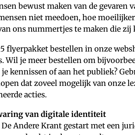
nsen bewust maken van de gevaren va
er mensen niet meedoen, hoe moeilijke
 van ons nummertjes te maken die zi
 flyerpakket bestellen in onze websh
s. Wil je meer bestellen om bijvoorbee
an je kennissen of aan het publiek? G
hopen dat zoveel mogelijk van onze le
eerde acties.
waring van digitale identiteit
e Andere Krant gestart met een juridi