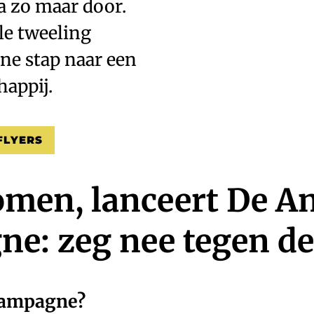
ga zo maar door.
ale tweeling
ine stap naar een
happij.
FLYERS
omen, lanceert De A
e: zeg nee tegen de
campagne?