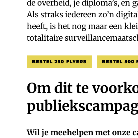
de overheid, je diploma’s, en 
Als straks iedereen zo’n digit
heeft, is het nog maar een kle
totalitaire surveillancemaatsc
BESTEL 250 FLYERS
BESTEL 500 
Om dit te voork
publiekscampagn
Wil je meehelpen met onze 