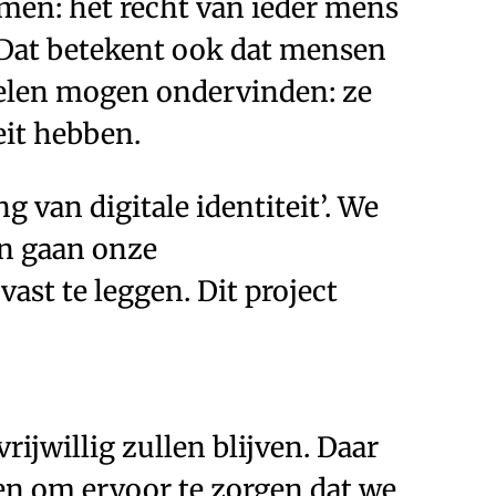
men: het recht van ieder mens
. Dat betekent ook dat mensen
adelen mogen ondervinden: ze
eit hebben.
g van digitale identiteit’. We
en gaan onze
ast te leggen. Dit project
rijwillig zullen blijven. Daar
en om ervoor te zorgen dat we