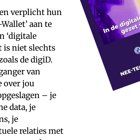
ten verplicht hun
Wallet’ aan te
 ‘digitale
 is niet slechts
zoals de digiD.
lganger van
e over jou
pgeslagen – je
e data, je
s, je
tuele relaties met