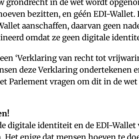
uw grondrecht in de wet wordt opgeno
e hoeven bezitten, en géén EDI-Wallet
of Wallet aanschaffen, daarvan geen n
neerd omdat ze geen digitale identit
en ‘Verklaring van recht tot vrijwarin
ensen deze Verklaring ondertekenen 
t Parlement vragen om dit in de wet v
en!
 digitale identiteit en de EDI-Wallet v
n. Het enige dat mensen hoeven te do