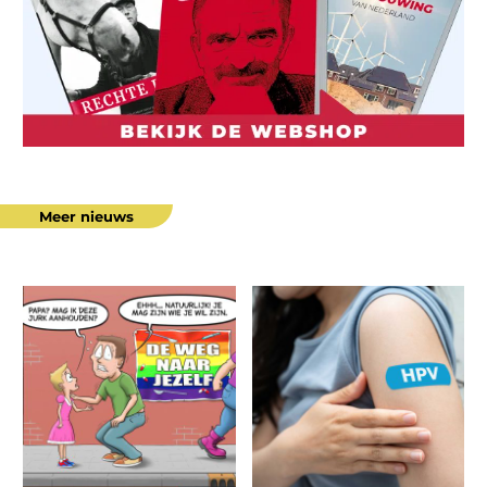
Meer nieuws
“Deze
Ernstige
misdaad
bijwerkingen
moet
HPV-
stoppen”
vaccinatie
buiten
beeld
gehouden