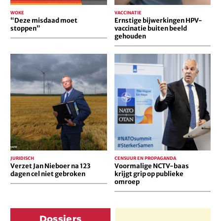
WOKE
VACCINATIE
“Deze misdaad moet
Ernstige bijwerkingen HPV-
stoppen”
vaccinatie buiten beeld
gehouden
Verzet
Voormalige
Jan
NCTV-
Nieboer
baas
na
krijgt
123
grip
dagen
op
cel
publieke
niet
omroep
gebroken
JURIDISCH
CENSUUR EN PROPAGANDA
Verzet Jan Nieboer na 123
Voormalige NCTV-baas
dagen cel niet gebroken
krijgt grip op publieke
omroep
Dossiers