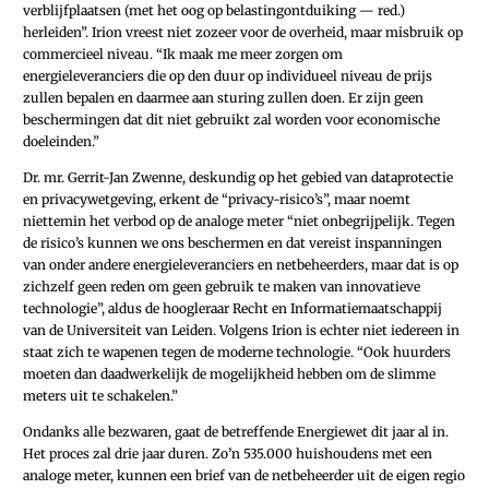
verblijfplaatsen (met het oog op belastingontduiking — red.)
herleiden”. Irion vreest niet zozeer voor de overheid, maar misbruik op
commercieel niveau. “Ik maak me meer zorgen om
energieleveranciers die op den duur op individueel niveau de prijs
zullen bepalen en daarmee aan sturing zullen doen. Er zijn geen
beschermingen dat dit niet gebruikt zal worden voor economische
doeleinden.”
Dr. mr. Gerrit-Jan Zwenne, deskundig op het gebied van dataprotectie
en privacywetgeving, erkent de “privacy-risico’s”, maar noemt
niettemin het verbod op de analoge meter “niet onbegrijpelijk. Tegen
de risico’s kunnen we ons beschermen en dat vereist inspanningen
van onder andere energieleveranciers en netbeheerders, maar dat is op
zichzelf geen reden om geen gebruik te maken van innovatieve
technologie”, aldus de hoogleraar Recht en Informatiemaatschappij
van de Universiteit van Leiden. Volgens Irion is echter niet iedereen in
staat zich te wapenen tegen de moderne technologie. “Ook huurders
moeten dan daadwerkelijk de mogelijkheid hebben om de slimme
meters uit te schakelen.”
Ondanks alle bezwaren, gaat de betreffende Energiewet dit jaar al in.
Het proces zal drie jaar duren. Zo’n 535.000 huishoudens met een
analoge meter, kunnen een brief van de netbeheerder uit de eigen regio