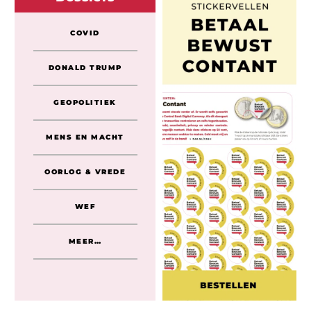
COVID
DONALD TRUMP
GEOPOLITIEK
MENS EN MACHT
OORLOG & VREDE
WEF
MEER…