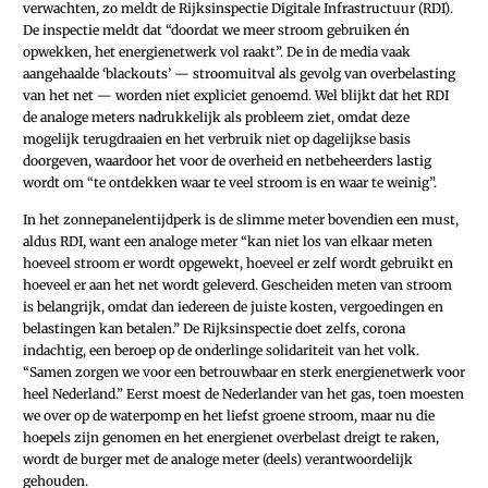
verwachten, zo meldt de Rijksinspectie Digitale Infrastructuur (RDI).
De inspectie meldt dat “doordat we meer stroom gebruiken én
opwekken, het energienetwerk vol raakt”. De in de media vaak
aangehaalde ‘blackouts’ — stroomuitval als gevolg van overbelasting
van het net — worden niet expliciet genoemd. Wel blijkt dat het RDI
de analoge meters nadrukkelijk als probleem ziet, omdat deze
mogelijk terugdraaien en het verbruik niet op dagelijkse basis
doorgeven, waardoor het voor de overheid en netbeheerders lastig
wordt om “te ontdekken waar te veel stroom is en waar te weinig”.
In het zonnepanelentijdperk is de slimme meter bovendien een must,
aldus RDI, want een analoge meter “kan niet los van elkaar meten
hoeveel stroom er wordt opgewekt, hoeveel er zelf wordt gebruikt en
hoeveel er aan het net wordt geleverd. Gescheiden meten van stroom
is belangrijk, omdat dan iedereen de juiste kosten, vergoedingen en
belastingen kan betalen.” De Rijks­inspectie doet zelfs, corona
indachtig, een beroep op de onderlinge solidariteit van het volk.
“Samen zorgen we voor een betrouwbaar en sterk energienetwerk voor
heel Nederland.” Eerst moest de Nederlander van het gas, toen moesten
we over op de waterpomp en het liefst groene stroom, maar nu die
hoepels zijn genomen en het energienet overbelast dreigt te raken,
wordt de burger met de analoge meter (deels) verantwoordelijk
gehouden.