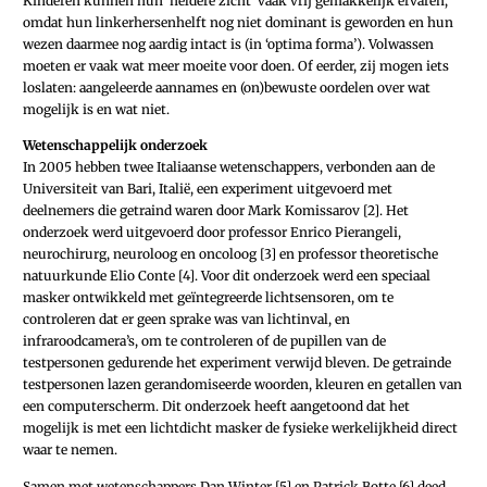
Kinderen kunnen hun ‘heldere zicht’ vaak vrij gemakkelijk ervaren,
omdat hun linkerhersenhelft nog niet dominant is geworden en hun
wezen daarmee nog aardig intact is (in ‘optima forma’). Volwassen
moeten er vaak wat meer moeite voor doen. Of eerder, zij mogen iets
loslaten: aangeleerde aannames en (on)bewuste oordelen over wat
mogelijk is en wat niet.
Wetenschappelijk onderzoek
In 2005 hebben twee Italiaanse wetenschappers, verbonden aan de
Universiteit van Bari, Italië, een experiment uitgevoerd met
deelnemers die getraind waren door Mark Komissarov [2]. Het
onderzoek werd uitgevoerd door professor Enrico Pierangeli,
neurochirurg, neuroloog en oncoloog [3] en professor theoretische
natuurkunde Elio Conte [4]. Voor dit onderzoek werd een speciaal
masker ontwikkeld met geïntegreerde lichtsensoren, om te
controleren dat er geen sprake was van lichtinval, en
infraroodcamera’s, om te controleren of de pupillen van de
testpersonen gedurende het experiment verwijd bleven. De getrainde
testpersonen lazen gerandomiseerde woorden, kleuren en getallen van
een computerscherm. Dit onderzoek heeft aangetoond dat het
mogelijk is met een lichtdicht masker de fysieke werkelijkheid direct
waar te nemen.
Samen met wetenschappers Dan Winter [5] en Patrick Botte [6] deed