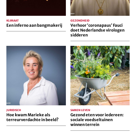
KLIMAAT
GEZONDHEID
Een inferno aan bangmakerij
Verhoor ‘coronapaus’ Fauci
doet Nederlandse virologen
sidderen
Hoe
Gezond
kwam
eten
Marieke
voor
als
iedereen:
terreurverdachte
sociale
in
voedseltuinen
beeld?
winnen
terrein
JURIDISCH
SAMEN LEVEN
Hoe kwam Marieke als
Gezond eten voor iedereen:
terreurverdachte in beeld?
sociale voedseltuinen
winnen terrein