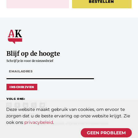
Blijf op de hoogte
Schrijf je in voor de nieuwsbrief
INSCHRIJVEN
VOLG ONS:
Deze website maakt gebruik van cookies, om ervoor te
PRIVACYBELEID
zorgen dat u de beste ervaring op onze website krijgt. Zie
ook ons
privacybeleid
.
© 2026 DE ANDERE KRANT B.V., AMSTERDAM. ALLE RECHTEN VOORBEHOUDEN.
GEEN PROBLEEM