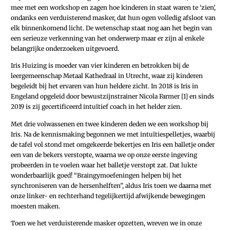
mee met een workshop en zagen hoe kinderen in staat waren te ‘zien’,
ondanks een verduisterend masker, dat hun ogen volledig afsloot van
elk binnenkomend licht. De wetenschap staat nog aan het begin van
een serieuze verkenning van het onderwerp maar er zijn al enkele
belangrijke onderzoeken uitgevoerd.
Iris Huizing is moeder van vier kinderen en betrokken bij de
leergemeenschap Metaal Kathedraal in Utrecht, waar zij kinderen
begeleidt bij het ervaren van hun heldere zicht. In 2018 is Iris in
Engeland opgeleid door bewustzijnstrainer Nicola ­Farmer [1] en sinds
2019 is zij gecertificeerd intuïtief coach in het helder zien.
Met drie volwassenen en twee kinderen deden we een workshop bij
Iris. Na de kennismaking begonnen we met intuïtiespelletjes, waarbij
de tafel vol stond met omgekeerde bekertjes en Iris een balletje onder
een van de bekers verstopte, waarna we op onze eerste ingeving
probeerden in te voelen waar het balletje verstopt zat. Dat lukte
wonderbaarlijk goed! “Braingymoefeningen helpen bij het
synchroniseren van de hersenhelften”, aldus Iris toen we daarna met
onze linker- en rechterhand tegelijkertijd afwijkende bewegingen
moesten maken.
Toen we het verduisterende masker opzetten, wreven we in onze