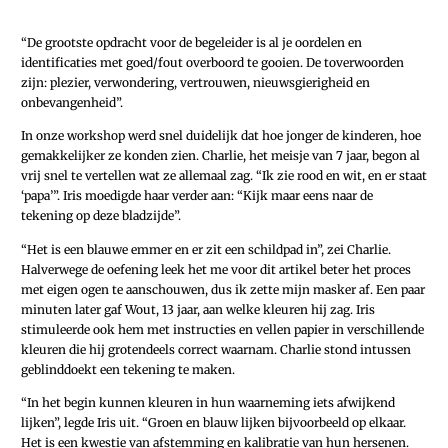
“De grootste opdracht voor de begeleider is al je oordelen en
identificaties met goed/fout overboord te gooien. De toverwoorden
zijn: plezier, verwondering, vertrouwen, nieuwsgierigheid en
onbevangenheid”.
In onze workshop werd snel duidelijk dat hoe jonger de kinderen, hoe
gemakkelijker ze konden zien. Charlie, het meisje van 7 jaar, begon al
vrij snel te vertellen wat ze allemaal zag. “Ik zie rood en wit, en er staat
‘papa’”. Iris moedigde haar verder aan: “Kijk maar eens naar de
tekening op deze bladzijde”.
“Het is een blauwe emmer en er zit een schildpad in”, zei Charlie.
Halverwege de oefening leek het me voor dit artikel beter het proces
met eigen ogen te aanschouwen, dus ik zette mijn masker af. Een paar
minuten later gaf Wout, 13 jaar, aan welke kleuren hij zag. Iris
stimuleerde ook hem met instructies en vellen papier in verschillende
kleuren die hij grotendeels correct waarnam. Charlie stond intussen
geblinddoekt een tekening te maken.
“In het begin kunnen kleuren in hun waarneming iets afwijkend
lijken”, legde Iris uit. “Groen en blauw lijken bijvoorbeeld op elkaar.
Het is een kwestie van afstemming en kalibratie van hun hersenen.