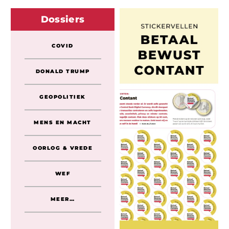
Dossiers
COVID
DONALD TRUMP
GEOPOLITIEK
MENS EN MACHT
OORLOG & VREDE
WEF
MEER…