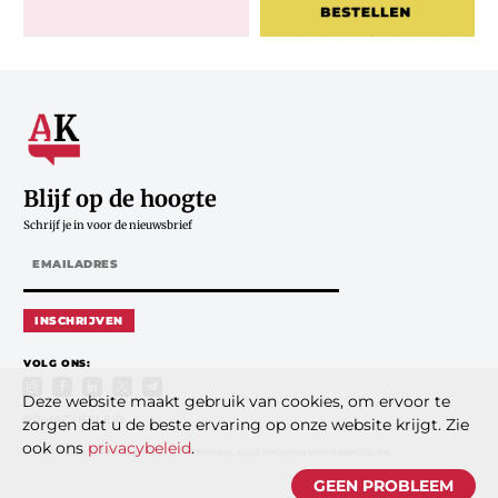
Blijf op de hoogte
Schrijf je in voor de nieuwsbrief
INSCHRIJVEN
VOLG ONS:
Deze website maakt gebruik van cookies, om ervoor te
PRIVACYBELEID
zorgen dat u de beste ervaring op onze website krijgt. Zie
ook ons
privacybeleid
.
© 2026 DE ANDERE KRANT B.V., AMSTERDAM. ALLE RECHTEN VOORBEHOUDEN.
GEEN PROBLEEM