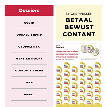
Dossiers
COVID
DONALD TRUMP
GEOPOLITIEK
MENS EN MACHT
OORLOG & VREDE
WEF
MEER…