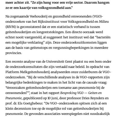
meer achter zit. “Ze zijn bang voor een vrije sector. Daarom hangen
ze er een kaartje van volksgezondheid aan.”
Na zogenaamde Veehouderij en gezondheid omwonenden (VGO)-
onderzoeken van het Rijksinstituut voor Volksgezondheid en Milieu
(RIVM) is geconstateerd dat er een statistisch verband is tussen
geitenhouderijen en longontstekingen. Een directe oorzaak werd
echter nooit vastgesteld, al suggereert het instituut wel dat “bacteriën
een mogelijke verklaring” zijn. Deze onderzoeksuitkomsten liggen
aan de basis van geitenstops en vergunningbeperkingen in meerdere
provincies.
Een recente analyse van de Universiteit Gent plaatst nu een bom onder
de onderzoeksresultaten die zijn vertaald naar beleid. In opdracht van
Platform Melkgeitenhouderij analyseerden onze zuiderburen de VGO-
onderzoeken. “Bij de verschillende analyses in de VGO-rapporten zijn
belangrijke bedenkingen te maken in het licht van de causale vraag:
‘Veroorzaken geitenhouderijen een toename aan pneumonie bij de
omwonenden?’”, staat in het rapport
Bespreking VGO — Geiten en
Pneumonie
, gepubliceerd op 10 juni, door professor Dries Reynders en
prof. dr. Els Goetghebeur. “De VGO-onderzoeken spitsen zich al een
klein decennium toe op de mogelijke rol van geitenhouderijen bij
pneumonie. De gevonden associaties weerspiegelen niet noodzakelijk