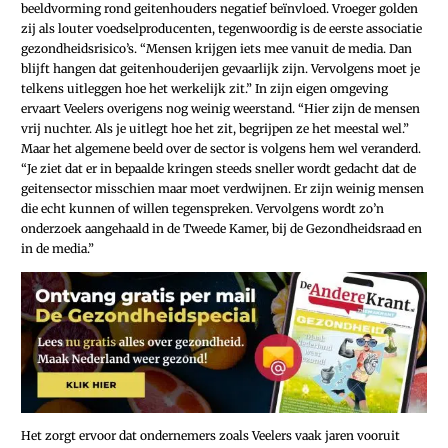
beeldvorming rond geitenhouders negatief beïnvloed. Vroeger golden
zij als louter voedselproducenten, tegenwoordig is de eerste associatie
gezondheidsrisico’s. “Mensen krijgen iets mee vanuit de media. Dan
blijft hangen dat geitenhouderijen gevaarlijk zijn. Vervolgens moet je
telkens uitleggen hoe het werkelijk zit.” In zijn eigen omgeving
ervaart Veelers overigens nog weinig weerstand. “Hier zijn de mensen
vrij nuchter. Als je uitlegt hoe het zit, begrijpen ze het meestal wel.”
Maar het algemene beeld over de sector is volgens hem wel veranderd.
“Je ziet dat er in bepaalde kringen steeds sneller wordt gedacht dat de
geitensector misschien maar moet verdwijnen. Er zijn weinig mensen
die echt kunnen of willen tegenspreken. Vervolgens wordt zo’n
onderzoek aangehaald in de Tweede Kamer, bij de Gezondheidsraad en
in de media.”
Het zorgt ervoor dat ondernemers zoals Veelers vaak jaren vooruit