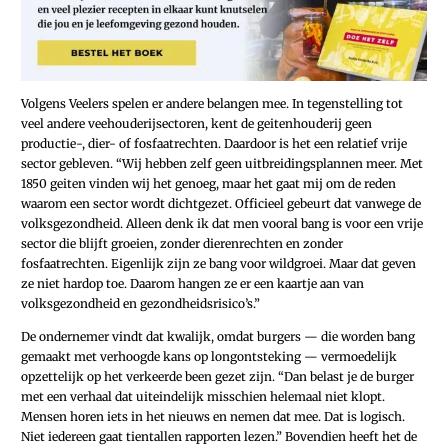
Volgens Veelers spelen er andere belangen mee. In tegenstelling tot
veel andere veehouderijsectoren, kent de geitenhouderij geen
productie-, dier- of fosfaatrechten. Daardoor is het een relatief vrije
sector gebleven. “Wij hebben zelf geen uitbreidingsplannen meer. Met
1850 geiten vinden wij het genoeg, maar het gaat mij om de reden
waarom een sector wordt dichtgezet. Officieel gebeurt dat vanwege de
volksgezondheid. Alleen denk ik dat men vooral bang is voor een vrije
sector die blijft groeien, zonder dierenrechten en zonder
fosfaatrechten. Eigenlijk zijn ze bang voor wildgroei. Maar dat geven
ze niet hardop toe. Daarom hangen ze er een kaartje aan van
volksgezondheid en gezondheidsrisico’s.”
De ondernemer vindt dat kwalijk, omdat burgers — die worden bang
gemaakt met verhoogde kans op longontsteking — vermoedelijk
opzettelijk op het verkeerde been gezet zijn. “Dan belast je de burger
met een verhaal dat uiteindelijk misschien helemaal niet klopt.
Mensen horen iets in het nieuws en nemen dat mee. Dat is logisch.
Niet iedereen gaat tientallen rapporten lezen.” Bovendien heeft het de