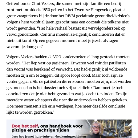
Geitenhouder Clint Veelers, die samen met zijn familie een bedrijf
runt met inmiddels 1850 geiten in het Twentse Hengevelde, plaatst
grote vraagtekens bij de door het RIVM geclaimde gezondheidsrisico’s.
Volgens hem wordt al jaren gezocht naar een oorzaak die telkens niet
wordt gevonden. “Het hele verhaal bestaat uit vervolgonderzoek op
vervolgonderzoek. Continu moeten ze eigenlijk concluderen dat er
niets uitkomt. Op een gegeven moment moet je jezelf afvragen
waarom je doorgaat.”
Volgens Veelers hadden de VGO-onderzoeken al lang gestaakt moeten
worden. “Het liep vast op patiënten. Er waren veel minder patiënten
dan vooraf was berekend of verwacht. Dat had eigenlijk al voldoende
moeten zijn om te zeggen: dit spoor loopt dood. Maar toch zijn ze
verder gegaan. Als de patiënten die er zouden moeten zijn, niet worden
gevonden, dan is het dossier toch vrij snel dicht? Dan moet je toch
concluderen dat je niet hebt gevonden wat je dacht te vinden. Er zijn
meerdere wetenschappers die naar die onderzoeken hebben gekeken.
Hoe meer mensen zich erin verdiepen, hoe meer dezelfde conclusie
lijkt te worden getrokken.”