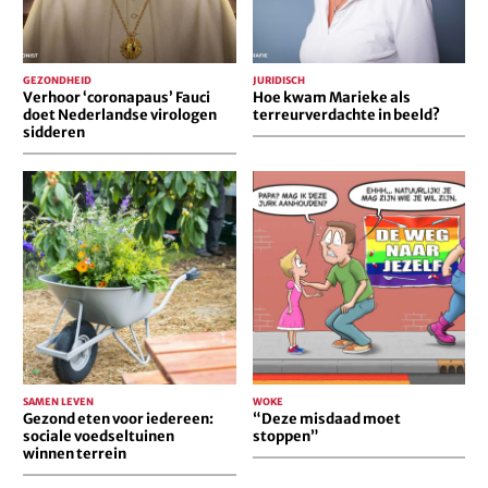
GEZONDHEID
JURIDISCH
Verhoor ‘coronapaus’ Fauci
Hoe kwam Marieke als
doet Nederlandse virologen
terreurverdachte in beeld?
sidderen
Gezond
“Deze
eten
misdaad
voor
moet
iedereen:
stoppen”
sociale
voedseltuinen
winnen
terrein
SAMEN LEVEN
WOKE
Gezond eten voor iedereen:
“Deze misdaad moet
sociale voedseltuinen
stoppen”
winnen terrein