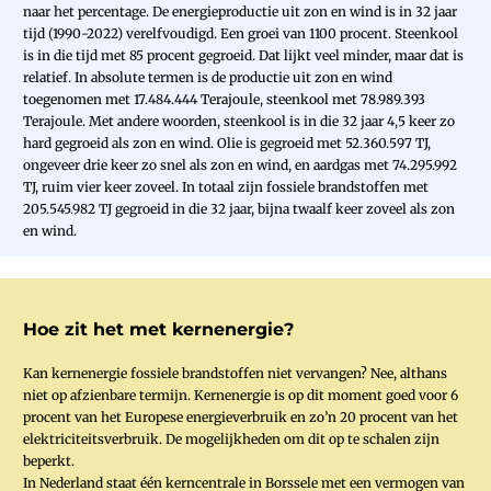
naar het percentage. De energieproductie uit zon en wind is in 32 jaar
tijd (1990-2022) verelfvoudigd. Een groei van 1100 procent. Steenkool
is in die tijd met 85 procent gegroeid. Dat lijkt veel minder, maar dat is
relatief. In absolute termen is de productie uit zon en wind
toegenomen met 17.484.444 Terajoule, steenkool met 78.989.393
Terajoule. Met andere woorden, steenkool is in die 32 jaar 4,5 keer zo
hard gegroeid als zon en wind. Olie is gegroeid met 52.360.597 TJ,
ongeveer drie keer zo snel als zon en wind, en aardgas met 74.295.992
TJ, ruim vier keer zoveel. In totaal zijn fossiele brandstoffen met
205.545.982 TJ gegroeid in die 32 jaar, bijna twaalf keer zoveel als zon
en wind.
Hoe zit het met kernenergie?
Kan kernenergie fossiele brandstoffen niet vervangen? Nee, althans
niet op afzienbare termijn. Kernenergie is op dit moment goed voor 6
procent van het Europese energieverbruik en zo’n 20 procent van het
elektriciteitsverbruik. De mogelijkheden om dit op te schalen zijn
beperkt.
In Nederland staat één kerncentrale in Borssele met een vermogen van