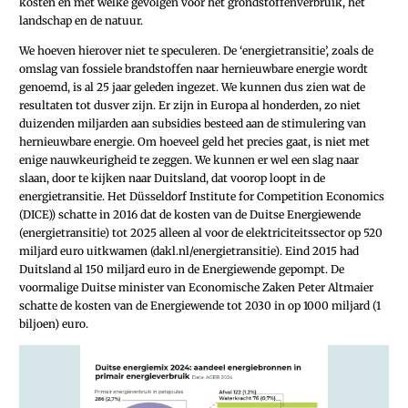
kosten en met welke gevolgen voor het grondstoffenverbruik, het
landschap en de natuur.
We hoeven hierover niet te speculeren. De ‘energietransitie’, zoals de
omslag van fossiele brandstoffen naar hernieuwbare energie wordt
genoemd, is al 25 jaar geleden ingezet. We kunnen dus zien wat de
resultaten tot dusver zijn. Er zijn in Europa al honderden, zo niet
duizenden miljarden aan subsidies besteed aan de stimulering van
hernieuwbare energie. Om hoeveel geld het precies gaat, is niet met
enige nauwkeurigheid te zeggen. We kunnen er wel een slag naar
slaan, door te kijken naar Duitsland, dat voorop loopt in de
energietransitie. Het Düsseldorf Institute for Competition Economics
(DICE)) schatte in 2016 dat de kosten van de Duitse Energiewende
(energietransitie) tot 2025 alleen al voor de elektriciteitssector op 520
miljard euro uitkwamen (dakl.nl/energietransitie). Eind 2015 had
Duitsland al 150 miljard euro in de Energiewende gepompt. De
voormalige Duitse minister van Economische Zaken Peter Altmaier
schatte de kosten van de Energiewende tot 2030 in op 1000 miljard (1
biljoen) euro.