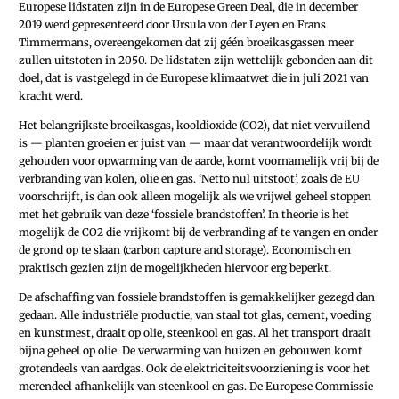
Europese lidstaten zijn in de Europese Green Deal, die in december
2019 werd gepresenteerd door Ursula von der Leyen en Frans
Timmermans, overeengekomen dat zij géén broeikasgassen meer
zullen uitstoten in 2050. De lidstaten zijn wettelijk gebonden aan dit
doel, dat is vastgelegd in de Europese klimaatwet die in juli 2021 van
kracht werd.
Het belangrijkste broeikasgas, kooldioxide (CO2), dat niet vervuilend
is — planten groeien er juist van — maar dat verantwoordelijk wordt
gehouden voor opwarming van de aarde, komt voornamelijk vrij bij de
verbranding van kolen, olie en gas. ‘Netto nul uitstoot’, zoals de EU
voorschrijft, is dan ook alleen mogelijk als we vrijwel geheel stoppen
met het gebruik van deze ‘fossiele brandstoffen’. In theorie is het
mogelijk de CO2 die vrijkomt bij de verbranding af te vangen en onder
de grond op te slaan (carbon capture and storage). Economisch en
praktisch gezien zijn de mogelijkheden hiervoor erg beperkt.
De afschaffing van fossiele brandstoffen is gemakkelijker gezegd dan
gedaan. Alle industriële productie, van staal tot glas, cement, voeding
en kunstmest, draait op olie, steenkool en gas. Al het transport draait
bijna geheel op olie. De verwarming van huizen en gebouwen komt
grotendeels van aardgas. Ook de elektriciteitsvoorziening is voor het
merendeel afhankelijk van steenkool en gas. De Europese Commissie