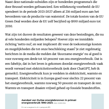
Naast deze nationale subsidies zijn er honderden programma’s die
door Brussel worden gefinancierd. Een willekeurig voorbeeld: de EU
spendeert in de periode 2021-2027 alleen al 216 miljard euro aan het
bevorderen van de productie van waterstof. De totale kosten van de EU
Green Deal worden door de EU zelf becijferd op 1000 miljard euro tot
2030.
Wat zijn tot dusver de resultaten geweest van deze bestedingen, die nu
al vele honderden miljarden belopen? Hoever zijn we inmiddels
richting ‘netto nul’, en wat impliceert dit voor de toekomstige kosten
en mogelijkheden die tot onze beschikking staan? Je ziet regelmatig
berichten in de media die melden dat ‘duurzame energie’ nu al goed is
voor ruwweg een derde tot 40 procent van ons energieverbruik. Dat is
een fabeltje, dat in het leven is gekomen doordat energieverbruik vaak
wordt verward met elektriciteitsverbruik (ook door ChatGPT, heb ik
gemerkt). Energieverbruik kun je verdelen in elektriciteit, warmte en
transport. Elektriciteit is in Europa goed voor slechts 22 procent van
het energieverbruik, warmte ruwweg 50 procent en transport de rest.
Warmte en transport draaien vrijwel geheel op fossiele brandstoffen.