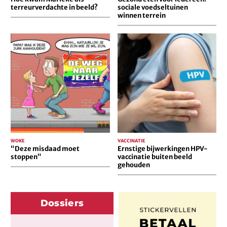
terreurverdachte in beeld?
sociale voedseltuinen
winnen terrein
“Deze
Ernstige
misdaad
bijwerkingen
moet
HPV-
stoppen”
vaccinatie
buiten
beeld
gehouden
WOKE
VACCINATIE
“Deze misdaad moet
Ernstige bijwerkingen HPV-
stoppen”
vaccinatie buiten beeld
gehouden
Dossiers