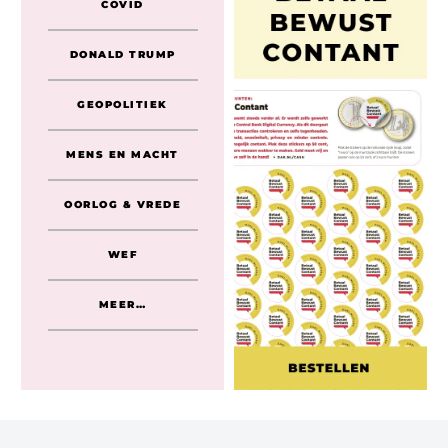
COVID
DONALD TRUMP
GEOPOLITIEK
MENS EN MACHT
OORLOG & VREDE
WEF
MEER…