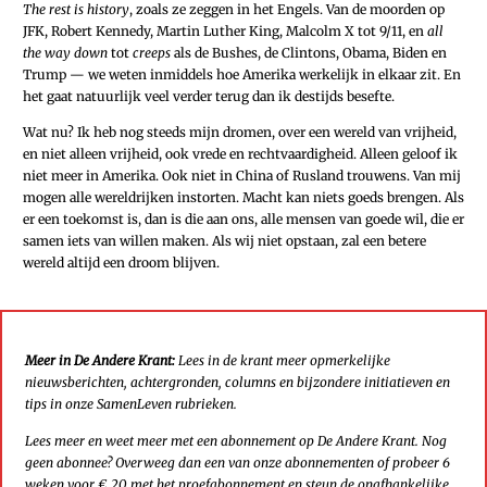
The rest is history
, zoals ze zeggen in het Engels. Van de moorden op
JFK, Robert Kennedy, Martin Luther King, Malcolm X tot 9/11, en
all
the way down
tot
creeps
als de Bushes, de Clintons, Obama, Biden en
Trump — we weten inmiddels hoe Amerika werkelijk in elkaar zit. En
het gaat natuurlijk veel verder terug dan ik destijds besefte.
Wat nu? Ik heb nog steeds mijn dromen, over een wereld van vrijheid,
en niet alleen vrijheid, ook vrede en rechtvaardigheid. Alleen geloof ik
niet meer in Amerika. Ook niet in China of Rusland trouwens. Van mij
mogen alle wereldrijken instorten. Macht kan niets goeds brengen. Als
er een toekomst is, dan is die aan ons, alle mensen van goede wil, die er
samen iets van willen maken. Als wij niet opstaan, zal een betere
wereld altijd een droom blijven.
Meer in De Andere Krant:
Lees in de krant meer opmerkelijke
nieuwsberichten, achtergronden, columns en bijzondere initiatieven en
tips in onze SamenLeven rubrieken.
Lees meer en weet meer met een abonnement op De Andere Krant. Nog
geen abonnee? Overweeg dan een van onze abonnementen of probeer 6
weken voor € 20 met het proefabonnement en steun de onafhankelijke