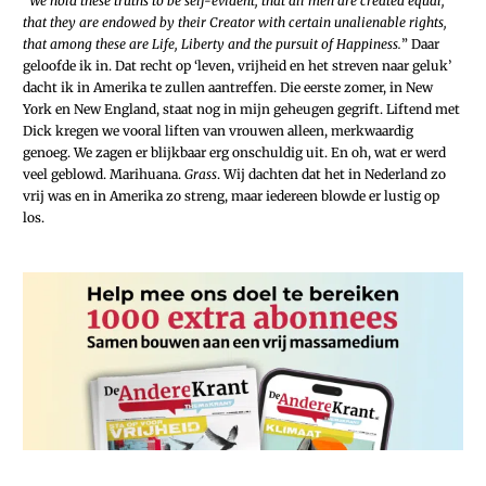
“
We hold these truths to be self-evident, that all men are created equal,
that they are endowed by their Creator with certain unalienable rights,
that among these are Life, Liberty and the pursuit of Happiness.
” Daar
geloofde ik in. Dat recht op ‘leven, vrijheid en het streven naar geluk’
dacht ik in Amerika te zullen aantreffen. Die eerste zomer, in New
York en New England, staat nog in mijn geheugen gegrift. Liftend met
Dick kregen we vooral liften van vrouwen alleen, merkwaardig
genoeg. We zagen er blijkbaar erg onschuldig uit. En oh, wat er werd
veel geblowd. Marihuana.
Grass
. Wij dachten dat het in Nederland zo
vrij was en in Amerika zo streng, maar iedereen blowde er lustig op
los.