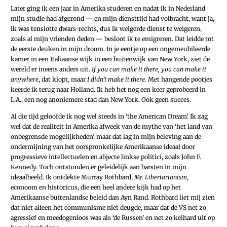
Later ging ik een jaar in Amerika studeren en nadat ik in Nederland
mijn studie had afgerond — en mijn diensttijd had volbracht, want ja,
ik was tenslotte dwars-rechts, dus ik weigerde dienst te weigeren,
zoals al mijn vrienden deden — besloot ik te emigreren. Dat leidde tot
de eerste deuken in mijn droom. In je eentje op een ongemeubileerde
kamer in een Italiaanse wijk in een buitenwijk van New York, ziet de
wereld er ineens anders uit.
If you can make it there, you can make it
anywhere
, dat klopt, maar
I didn’t make it there
. Met hangende pootjes
keerde ik terug naar Holland. Ik heb het nog een keer geprobeerd in
L.A., een nog anoniemere stad dan New York. Ook geen succes.
Al die tijd geloofde ik nog wel steeds in ‘the American Dream’. Ik zag
wel dat de realiteit in Amerika afweek van de mythe van ‘het land van
onbegrensde mogelijkheden’, maar dat lag in mijn beleving aan de
ondermijning van het oorspronkelijke Amerikaanse ideaal door
progressieve intellectuelen en abjecte linkse politici, zoals John F.
Kennedy. Toch ontstonden er geleidelijk aan barsten in mijn
ideaalbeeld. Ik ontdekte Murray Rothbard,
Mr. Libertarianism
,
econoom en historicus, die een heel andere kijk had op het
Amerikaanse buitenlandse beleid dan Ayn Rand. Rothbard liet mij zien
dat niet alleen het communisme niet deugde, maar dat de VS net zo
agressief en meedogenloos was als ‘de Russen’ en net zo keihard uit op