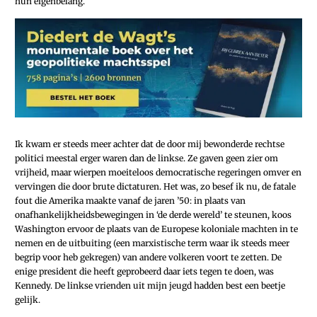
hun eigenbelang.
Ik kwam er steeds meer achter dat de door mij bewonderde rechtse
politici meestal erger waren dan de linkse. Ze gaven geen zier om
vrijheid, maar wierpen moeiteloos democratische regeringen omver en
vervingen die door brute dictaturen. Het was, zo besef ik nu, de fatale
fout die Amerika maakte vanaf de jaren ’50: in plaats van
onafhankelijkheidsbewegingen in ‘de derde wereld’ te steunen, koos
Washington ervoor de plaats van de Europese koloniale machten in te
nemen en de uitbuiting (een marxistische term waar ik steeds meer
begrip voor heb gekregen) van andere volkeren voort te zetten. De
enige president die heeft geprobeerd daar iets tegen te doen, was
Kennedy. De linkse vrienden uit mijn jeugd hadden best een beetje
gelijk.