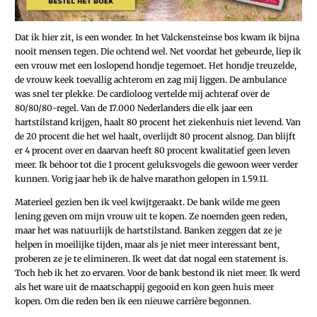
Dat ik hier zit, is een wonder. In het Valckensteinse bos kwam ik bijna
nooit mensen tegen. Die ochtend wel. Net voordat het gebeurde, liep ik
een vrouw met een loslopend hondje tegemoet. Het hondje treuzelde,
de vrouw keek toevallig achterom en zag mij liggen. De ambulance
was snel ter plekke. De cardioloog vertelde mij achteraf over de
80/80/80-regel. Van de 17.000 Nederlanders die elk jaar een
hartstilstand krijgen, haalt 80 procent het ziekenhuis niet levend. Van
de 20 procent die het wel haalt, overlijdt 80 procent alsnog. Dan blijft
er 4 procent over en daarvan heeft 80 procent kwalitatief geen leven
meer. Ik behoor tot die 1 procent geluksvogels die gewoon weer verder
kunnen. Vorig jaar heb ik de halve marathon gelopen in 1.59.11.
Materieel gezien ben ik veel kwijtgeraakt. De bank wilde me geen
lening geven om mijn vrouw uit te kopen. Ze noemden geen reden,
maar het was natuurlijk de hartstilstand. Banken zeggen dat ze je
helpen in moeilijke tijden, maar als je niet meer interessant bent,
proberen ze je te elimineren. Ik weet dat dat nogal een statement is.
Toch heb ik het zo ervaren. Voor de bank bestond ik niet meer. Ik werd
als het ware uit de maatschappij gegooid en kon geen huis meer
kopen. Om die reden ben ik een nieuwe carrière begonnen.