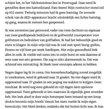
schijnt het, in het Valckensteinse bos in Poortugaal. Daar werd ik
getroffen door een hartstilstand. Pats-boem! Mijn
runtracker
stond stil
op 832 meter. Twintig minuten had ik geen hartslag. De zevende
schok van de AED-apparatuur bracht uiteindelijk een lichte hartslag
op gang, waarna ik meteen ben geopereerd.
Ik was zeventien jaar getrouwd, vader van twee dochters en eigenaar
van twee goedlopende bedrijven in de golfwereld: touroperator voor
golfreizen en bedrukker van golfballen. Ik had het behoorlijk goed en
niets te klagen. In mijn vrije tijd was ik veel met sport bezig: golfen,
fitness en vijf keer per week hardlopen. Met mijn gezondheid leek
alles in orde. Ik voelde wel soms iets in mijn borst en was daarmee al
eens naar een arts geweest. Die zag er niks alarmerends in. Dat was
achteraf een misvatting. Ik bleek twee verstopte aderen te hebben.
Negen dagen lag ik in coma. Om hersenbeschadiging zoveel mogelijk
te voorkomen, werd ik gekoeld naar 33 graden. Na vier dagen werd ik
opgewarmd naar 37 graden in een poging me wakker te krijgen. Geen
resultaat. Ik werd nog eens gekoeld en vijf dagen later opnieuw
opgewarmd. Toen gebeurde er iets waarvoor ik eigenlijk geen woorden
heb. Het leek alsof er door mijn hersenpan heen iemand op een knop
drukte bovenin mijn hoofd. Vanuit het niets voelde ik mijn eigen
bewustzijn. Het bleef donker, ondanks dat het buiten licht was. Ik kan