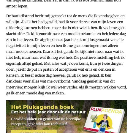
vanwege de kinderen. Daar zat ik dan. Ik was kostwinner, maar kon
amper lopen.
De hartstilstand heeft mij gemaakt tot de mens die ik vandaag ben en
wil zijn. Als ik het had gewild, had ik voor de rest van mijn leven een
uitkering kunnen hebben, maar dat is niet wie ik ben. Ik voel me geen
slachtoffer. Ik kijk vooruit naar een mooie toekomst en heb iedere dag
zin in het leven. De afgelopen zes jaar heb ik mij losgemaakt van alle
negativiteit in mijn leven en ben ik me gaan omringen met alleen
maar mooie mensen. Daar zit het geluk. Ik kijk niet meer naar wat ik
niet heb, maar naar wat ik nog wel heb. Die positieve instelling heb ik
eigenlijk altijd gehad. Met alles wat je overkomt, kun je twee dingen
doen: jezelf de put in praten of accepteren wat er is en denken in
kansen. Ik besef iedere dag hoeveel geluk ik heb gehad. Ik ben
dankbaar voor alles wat me overkomt. Vandaag geniet ik van dit
interview, morgen kijk ik wel weer verder. Als ik morgen wakker word,
ga ik er een mooie dag van maken.