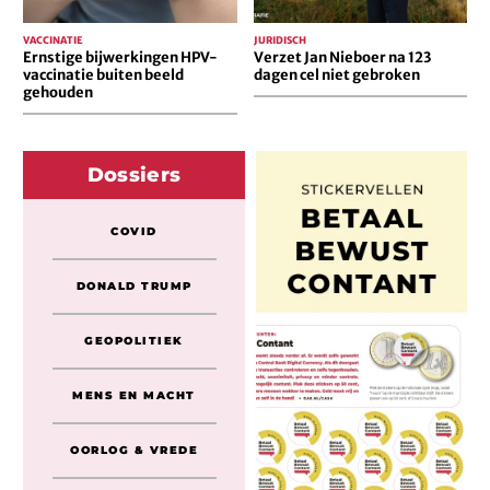
VACCINATIE
JURIDISCH
Ernstige bijwerkingen HPV-
Verzet Jan Nieboer na 123
vaccinatie buiten beeld
dagen cel niet gebroken
gehouden
Dossiers
COVID
DONALD TRUMP
GEOPOLITIEK
MENS EN MACHT
OORLOG & VREDE