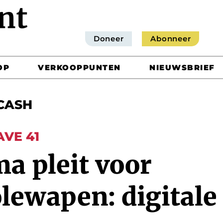
Doneer
Abonneer
OP
VERKOOPPUNTEN
NIEUWSBRIEF
CASH
AVE 41
a pleit voor
olewapen: digital