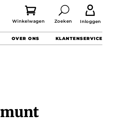


OVER ONS
KLANTENSERVICE
e munt