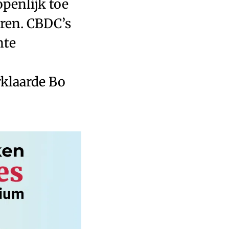
openlijk toe
uren. CBDC’s
hte
rklaarde Bo