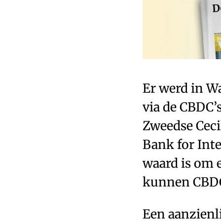
Er werd in W
via de CBDC’
Zweedse Cecil
Bank for Inte
waard is om 
kunnen CBDC
Een aanzienl