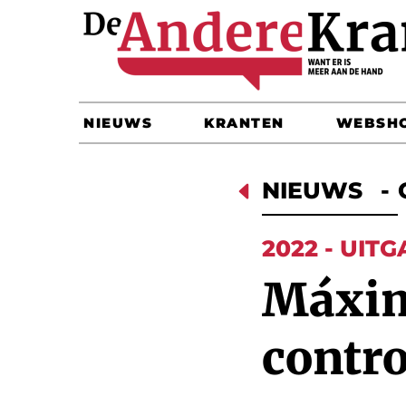
NIEUWS
KRANTEN
WEBSH
D
NIEUWS
-
2022 - UITG
Máxim
contr