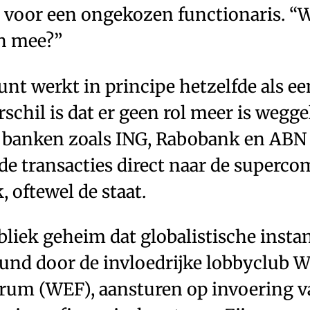
 voor een ongekozen functionaris. “
h mee?”
t werkt in principe hetzelfde als ee
rschil is dat er geen rol meer is wegg
banken zoals ING, Rabobank en ABN 
de transacties direct naar de superco
, oftewel de staat.
bliek geheim dat globalistische instan
eund door de invloedrijke lobbyclub W
um (WEF), aansturen op invoering v