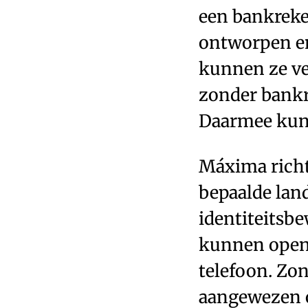
een bankreke
ontworpen en
kunnen ze ve
zonder bankr
Daarmee kun
Máxima richt
bepaalde lan
identiteitsb
kunnen opene
telefoon. Zo
aangewezen o