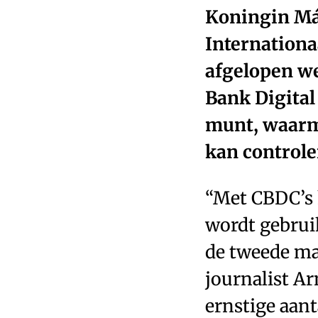
Koningin Máx
Internationa
afgelopen we
Bank Digital
munt, waarme
kan controle
“Met CBDC’s 
wordt gebruik
de tweede man
journalist A
ernstige aant