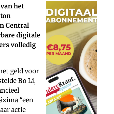
 van het
gton
n Central
bare digitale
rs volledig
het geld voor
telde Bo Li,
ancieel
Máxima “een
aar actie