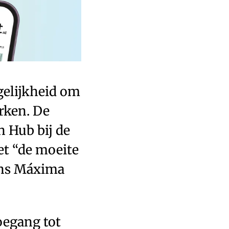
gelijkheid om
rken. De
n Hub bij de
et “de moeite
gens Máxima
oegang tot