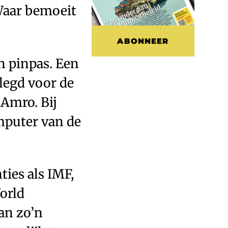
Waar bemoeit
ABONNEER
n pinpas. Een
elegd voor de
Amro. Bij
mputer van de
ties als IMF,
orld
an zo’n