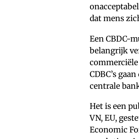
onacceptabel
dat mens zic
Een CBDC-mun
belangrijk ve
commerciële 
CDBC’s gaan 
centrale bank
Het is een pu
VN, EU, gest
Economic For