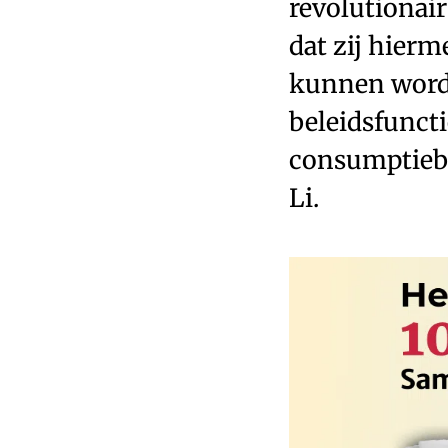
revolutionair
dat zij hier
kunnen word
beleidsfuncti
consumptiebo
Li.