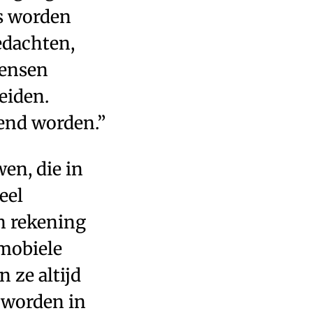
s worden
edachten,
mensen
eiden.
end worden.”
en, die in
eel
n rekening
mobiele
 ze altijd
 worden in