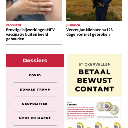
gehouden
cel
niet
gebroken
VACCINATIE
JURIDISCH
Ernstige bijwerkingen HPV-
Verzet Jan Nieboer na 123
vaccinatie buiten beeld
dagen cel niet gebroken
gehouden
Dossiers
COVID
DONALD TRUMP
GEOPOLITIEK
MENS EN MACHT