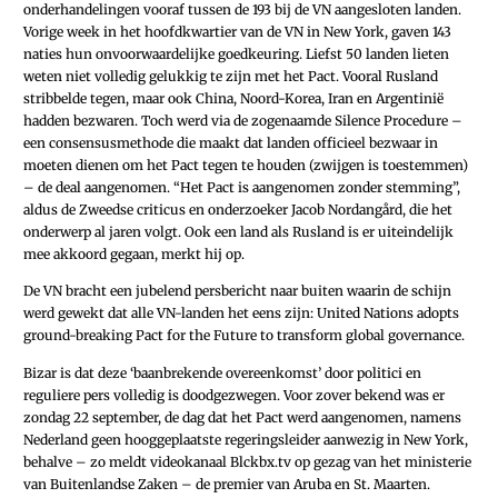
onderhandelingen vooraf tussen de 193 bij de VN aangesloten landen.
Vorige week in het hoofdkwartier van de VN in New York, gaven 143
naties hun onvoorwaardelijke goedkeuring. Liefst 50 landen lieten
weten niet volledig gelukkig te zijn met het Pact. Vooral Rusland
stribbelde tegen, maar ook China, Noord-Korea, Iran en Argentinië
hadden bezwaren. Toch werd via de zogenaamde Silence Procedure –
een consensusmethode die maakt dat landen officieel bezwaar in
moeten dienen om het Pact tegen te houden (zwijgen is toestemmen)
– de deal aangenomen. “Het Pact is aangenomen zonder stemming”,
aldus de Zweedse criticus en onderzoeker Jacob Nordangård, die het
onderwerp al jaren volgt. Ook een land als Rusland is er uiteindelijk
mee akkoord gegaan, merkt hij op.
De VN bracht een jubelend persbericht naar buiten waarin de schijn
werd gewekt dat alle VN-landen het eens zijn: United Nations adopts
ground-breaking Pact for the Future to transform global governance.
Bizar is dat deze ‘baanbrekende overeenkomst’ door politici en
reguliere pers volledig is doodgezwegen. Voor zover bekend was er
zondag 22 september, de dag dat het Pact werd aangenomen, namens
Nederland geen hooggeplaatste regeringsleider aanwezig in New York,
behalve – zo meldt videokanaal Blckbx.tv op gezag van het ministerie
van Buitenlandse Zaken – de premier van Aruba en St. Maarten.