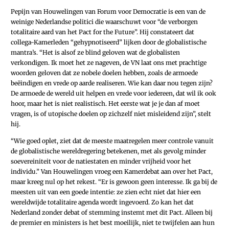
Pepijn van Houwelingen van Forum voor Democratie is een van de
weinige Nederlandse politici die waarschuwt voor “de verborgen
totalitaire aard van het Pact for the Future”. Hij constateert dat
collega-Kamerleden “gehypnotiseerd” lijken door de globalistische
mantra’s. “Het is alsof ze blind geloven wat de globalisten
verkondigen. Ik moet het ze nageven, de VN laat ons met prachtige
woorden geloven dat ze nobele doelen hebben, zoals de armoede
beëindigen en vrede op aarde realiseren. Wie kan daar nou tegen zijn?
De armoede de wereld uit helpen en vrede voor iedereen, dat wil ik ook
hoor, maar het is niet realistisch. Het eerste wat je je dan af moet
vragen, is of utopische doelen op zichzelf niet misleidend zijn”, stelt
hij.
“Wie goed oplet, ziet dat de meeste maatregelen meer controle vanuit
de globalistische wereldregering betekenen, met als gevolg minder
soevereiniteit voor de natiestaten en minder vrijheid voor het
individu.” Van Houwelingen vroeg een Kamerdebat aan over het Pact,
maar kreeg nul op het rekest. “Er is gewoon geen interesse. Ik ga bij de
meesten uit van een goede intentie: ze zien echt niet dat hier een
wereldwijde totalitaire agenda wordt ingevoerd. Zo kan het dat
Nederland zonder debat of stemming instemt met dit Pact. Alleen bij
de premier en ministers is het best moeilijk, niet te twijfelen aan hun