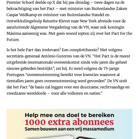
Premier Schoof deelde op X dat hij pas dinsdag – twee dagen na de
bekrachtiging van het Pact – met minister van Buitenlandse Zaken
Caspar Veldkamp en minister van Buitenlandse Handel en
Ontwikkelingshulp Reinette Klever naar New York afreisde voor de
aansluitende Algemene Vergadering van de VN, waar ook koningin
Máxima aanwezig was. Met geen woord repten zij over het Pact for the
Future.
Is het hele Pact dan irrelevant? Een complottheorie? Niet volgens
secretaris-generaal António Guterres van de VN. “Het Pact is de meest
uitgebreide internationale overeenkomst sinds vele jaren die geheel
nieuwe gebieden bestrijkt”, zei hij. Er werd volgens de 75-jarige
Portugees “overeenstemming bereikt over kwesties waarover al
tientallen jaren geen overeenstemming werd gevonden”. De VN stelt
dat het Pact “de basis zal leggen voor een duurzame, rechtvaardige en
vreedzame wereldorde – voor alle volkeren en naties.”