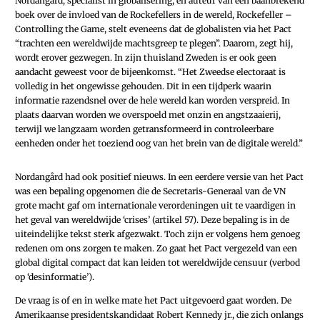
Nordangård, specialist in globalisering, en auteur van een baanbrekend
boek over de invloed van de Rockefellers in de wereld, Rockefeller –
Controlling the Game, stelt eveneens dat de globalisten via het Pact
“trachten een wereldwijde machtsgreep te plegen”. Daarom, zegt hij,
wordt erover gezwegen. In zijn thuisland Zweden is er ook geen
aandacht geweest voor de bijeenkomst. “Het Zweedse electoraat is
volledig in het ongewisse gehouden. Dit in een tijdperk waarin
informatie razendsnel over de hele wereld kan worden verspreid. In
plaats daarvan worden we overspoeld met onzin en angstzaaierij,
terwijl we langzaam worden getransformeerd in controleerbare
eenheden onder het toeziend oog van het brein van de digitale wereld.”
Nordangård had ook positief nieuws. In een eerdere versie van het Pact
was een bepaling opgenomen die de Secretaris-Generaal van de VN
grote macht gaf om internationale verordeningen uit te vaardigen in
het geval van wereldwijde ‘crises’ (artikel 57). Deze bepaling is in de
uiteindelijke tekst sterk afgezwakt. Toch zijn er volgens hem genoeg
redenen om ons zorgen te maken. Zo gaat het Pact vergezeld van een
global digital compact dat kan leiden tot wereldwijde censuur (verbod
op ‘desinformatie’).
De vraag is of en in welke mate het Pact uitgevoerd gaat worden. De
Amerikaanse presidentskandidaat Robert Kennedy jr., die zich onlangs