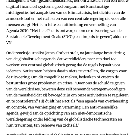
management van (gezondheids)crises, het ontwikkelen van een nieuw
digitaal financieel systeem, goed omgaan met kunstmatige
intelligentie, het aanpakken van de klimaatcrisis, het dichten van de
armoedekloof en het realiseren van een centrale regering die voor alle
mensen zorgt. Het is in feite een uitbreiding en versnelling van
Agenda 2030. “Het hele Pact is ontworpen om de uitvoering van de
Sustainable Development Goals (SDG’s) een impuls te geven”, aldus de
VN.
Onderzoeksjournalist James Corbett stelt, na jarenlange bestudering
van de globalistische agenda, dat wereldleiders naar een doel toe
werken: een centraal globalistisch gezag dat de regels bepaalt voor
iedereen. Natiestaten hebben daarin niets te vertellen, die zorgen voor
de uitvoering. Om dit mogelijk te maken, bedenken of creëren de
bestuurders grote problemen en crises. “Door ons de schuld te geven
van de wereldcrises, beweren deze zelfbenoemde vertegenwoordigers
van de mensheid dat zij bevoegd zijn om onze activiteiten te reguleren
en te controleren.” Hij duidt het Pact als “een agenda van overheersing
en controle, van vernietiging en verarming. Een anti-menselijke
agenda, gewijd aan de oprichting van een niet-­democratische
wereldregering onder leiding van de globalistische technocraten en
hun trawanten, ten behoeve van zichzelf.”