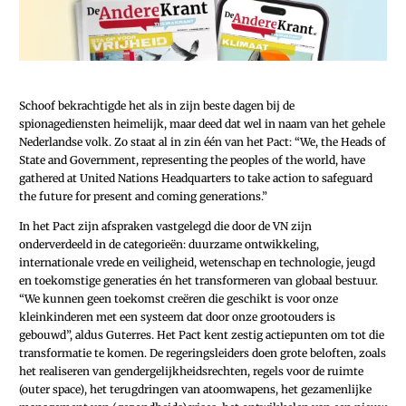
Schoof bekrachtigde het als in zijn beste dagen bij de
spionagediensten heimelijk, maar deed dat wel in naam van het gehele
Nederlandse volk. Zo staat al in zin één van het Pact: “We, the Heads of
State and ­Government, representing the peoples of the world, have
gathered at United Nations Headquarters to take action to safeguard
the future for present and coming generations.”
In het Pact zijn afspraken vastgelegd die door de VN zijn
onderverdeeld in de categorieën: duurzame ontwikkeling,
internationale vrede en veiligheid, wetenschap en technologie, jeugd
en toekomstige generaties én het transformeren van globaal bestuur.
“We kunnen geen toekomst creëren die geschikt is voor onze
kleinkinderen met een systeem dat door onze grootouders is
gebouwd”, aldus Guterres. Het Pact kent zestig actiepunten om tot die
transformatie te komen. De regeringsleiders doen grote beloften, zoals
het realiseren van gendergelijkheidsrechten, regels voor de ruimte
(outer space), het terugdringen van ­atoomwapens, het gezamenlijke