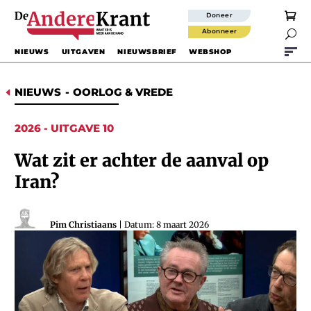
Doneer
Abonneer

NIEUWS
UITGAVEN
NIEUWSBRIEF
WEBSHOP
NIEUWS
-
OORLOG & VREDE
D
2026 - UITGAVE 10
Wat zit er achter de aanval op
Iran?
Pim Christiaans
| Datum: 8 maart 2026