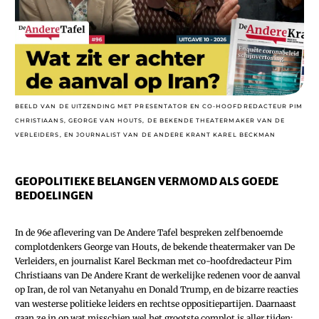
BEELD VAN DE UITZENDING MET PRESENTATOR EN CO-HOOFDREDACTEUR PIM
CHRISTIAANS, GEORGE VAN HOUTS, DE BEKENDE THEATERMAKER VAN DE
VERLEIDERS, EN JOURNALIST VAN DE ANDERE KRANT KAREL BECKMAN
GEOPOLITIEKE BELANGEN VERMOMD ALS GOEDE
BEDOELINGEN
In de 96e aflevering van De Andere Tafel bespreken zelfbenoemde
complotdenkers George van Houts, de bekende theatermaker van De
Verleiders, en journalist Karel Beckman met co-hoofdredacteur Pim
Christiaans van De Andere Krant de werkelijke redenen voor de aanval
op Iran, de rol van Netanyahu en Donald Trump, en de bizarre reacties
van westerse politieke leiders en rechtse oppositiepartijen. Daarnaast
gaan ze in op wat misschien wel het grootste complot is aller tijden: