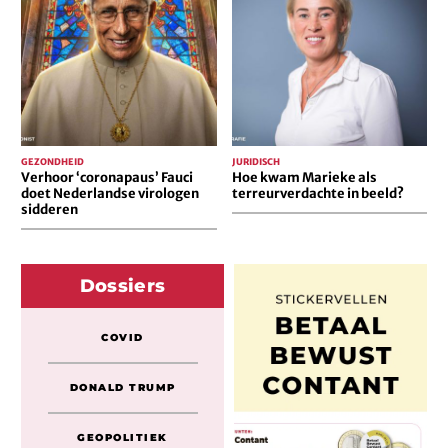
Fauci
Marieke
doet
als
Nederlandse
terreurverdachte
virologen
in
sidderen
beeld?
GEZONDHEID
JURIDISCH
Verhoor ‘coronapaus’ Fauci
Hoe kwam Marieke als
doet Nederlandse virologen
terreurverdachte in beeld?
sidderen
Dossiers
COVID
DONALD TRUMP
GEOPOLITIEK