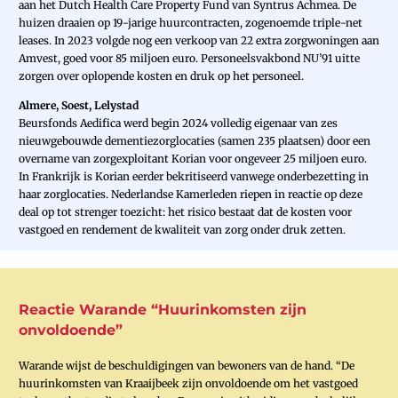
aan het Dutch Health Care Property Fund van Syntrus Achmea. De
huizen draaien op 19-jarige huurcontracten, zogenoemde triple-net
leases. In 2023 volgde nog een verkoop van 22 extra zorgwoningen aan
Amvest, goed voor 85 miljoen euro. Personeelsvakbond NU’91 uitte
zorgen over oplopende kosten en druk op het personeel.
Almere, Soest, Lelystad
Beursfonds Aedifica werd begin 2024 volledig eigenaar van zes
nieuwgebouwde dementiezorglocaties (samen 235 plaatsen) door een
overname van zorgexploitant Korian voor ongeveer 25 miljoen euro.
In Frankrijk is Korian eerder bekritiseerd vanwege onderbezetting in
haar zorglocaties. Nederlandse Kamerleden riepen in reactie op deze
deal op tot strenger toezicht: het risico bestaat dat de kosten voor
vastgoed en rendement de kwaliteit van zorg onder druk zetten.
Reactie ­Warande “Huurinkomsten zijn
onvoldoende”
Warande wijst de beschuldigingen van bewoners van de hand. “De
huurinkomsten van Kraaijbeek zijn onvoldoende om het vastgoed