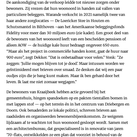
De aankondiging van de verkoop leidde tot nieuwe zorgen onder
bewoners. Zij vrezen dat hun woonoord in handen zal vallen van
particuliere beleggers. Warande verkocht in 2021 namelijk twee van
haar andere zorglocaties — De Loericker Stee in Houten en
Schutsmantel in Bilthoven –aan het Amerikaanse beleggingsfonds
Fidelity voor meer dan 30 miljoen euro (zie kader). Een groot deel van
de bewoners van het woonoord leeft van een bescheiden pensioen of
alleen AOW — de huidige kale huur bedraagt ongeveer 650 euro.
“Maar als het project in commerciële handen komt, gaat de huur naar
900 euro”, zegt Dekker. “Dat is onbetaalbaar voor velen.” Vonk: ”Ze
zeggen: ‘Jullie mogen blijven tot je dood.’ Maar intussen worden we
geïntimideerd met brieven over smaad. Ze denken dat wij een paar
oudjes zijn die je bang kunt maken. Maar ik ben gehard door het
leven. Ik laat me niet zomaar wegjagen.”
De bewoners van Kraaijbeek hebben actie gevoerd bij het
gemeentehuis, hingen spandoeken op en pakten tientallen bomen in
met lappen stof — op het terrein én in het centrum van Driebergen en
Doorn. Ook benaderden ze lokale politici, schreven brieven aan
raadsleden en organiseerden bewonersbijeenkomsten. Ze weigeren
lijdzaam af te wachten tot hun woonoord gesloopt wordt. Samen met
een architectenbureau, dat gespecialiseerd is in renovatie van jaren
’70-flats, ontwikkelden ze een plan dat voorziet in behoud van de