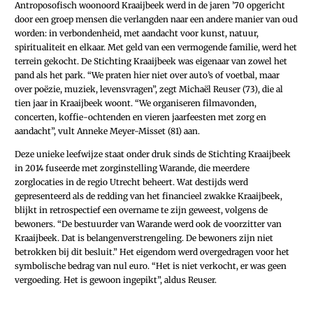
Antroposofisch woonoord Kraaijbeek werd in de jaren ’70 opgericht
door een groep mensen die verlangden naar een andere manier van oud
worden: in verbondenheid, met aandacht voor kunst, natuur,
spiritualiteit en elkaar. Met geld van een vermogende familie, werd het
terrein gekocht. De Stichting Kraaijbeek was eigenaar van zowel het
pand als het park. “We praten hier niet over auto’s of voetbal, maar
over poëzie, muziek, levensvragen”, zegt Michaël Reuser (73), die al
tien jaar in Kraaijbeek woont. “We organiseren filmavonden,
concerten, koffie-ochtenden en vieren jaarfeesten met zorg en
aandacht”, vult Anneke Meyer-Misset (81) aan.
Deze unieke leefwijze staat onder druk sinds de Stichting Kraaijbeek
in 2014 fuseerde met zorginstelling Warande, die meerdere
zorglocaties in de regio Utrecht beheert. Wat destijds werd
gepresenteerd als de redding van het financieel zwakke Kraaijbeek,
blijkt in retrospectief een overname te zijn geweest, volgens de
bewoners. “De bestuurder van Warande werd ook de voorzitter van
Kraaijbeek. Dat is belangenverstrengeling. De bewoners zijn niet
betrokken bij dit besluit.” Het eigendom werd overgedragen voor het
symbolische bedrag van nul euro. “Het is niet verkocht, er was geen
vergoeding. Het is gewoon ingepikt”, aldus Reuser.