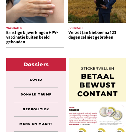
gehouden
cel
niet
gebroken
VACCINATIE
JURIDISCH
Ernstige bijwerkingen HPV-
Verzet Jan Nieboer na 123
vaccinatie buiten beeld
dagen cel niet gebroken
gehouden
Dossiers
COVID
DONALD TRUMP
GEOPOLITIEK
MENS EN MACHT