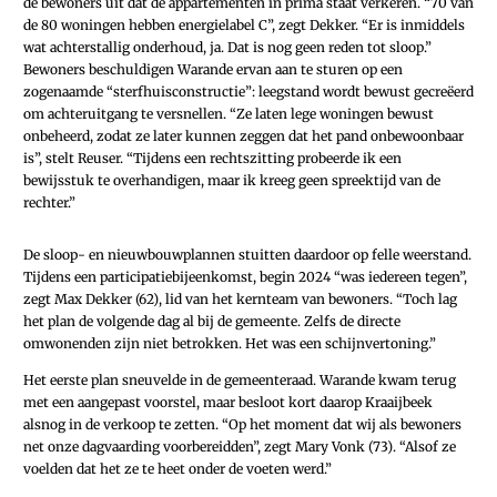
de bewoners uit dat de appartementen in prima staat verkeren. “70 van
de 80 woningen hebben energielabel C”, zegt Dekker. “Er is inmiddels
wat achterstallig onderhoud, ja. Dat is nog geen reden tot sloop.”
Bewoners beschuldigen Warande ervan aan te sturen op een
zogenaamde “sterfhuisconstructie”: leegstand wordt bewust gecreëerd
om achteruitgang te versnellen. “Ze laten lege woningen bewust
onbeheerd, zodat ze later kunnen zeggen dat het pand onbewoonbaar
is”, stelt Reuser. “Tijdens een rechtszitting probeerde ik een
bewijsstuk te overhandigen, maar ik kreeg geen spreektijd van de
rechter.”
De sloop- en nieuwbouwplannen stuitten daardoor op felle weerstand.
Tijdens een participatiebijeenkomst, begin 2024 “was iedereen tegen”,
zegt Max Dekker (62), lid van het kernteam van bewoners. “Toch lag
het plan de volgende dag al bij de gemeente. Zelfs de directe
omwonenden zijn niet betrokken. Het was een schijnvertoning.”
Het eerste plan sneuvelde in de gemeenteraad. Warande kwam terug
met een aangepast voorstel, maar besloot kort daarop Kraaijbeek
alsnog in de verkoop te zetten. “Op het moment dat wij als bewoners
net onze dagvaarding voorbereidden”, zegt Mary Vonk (73). “Alsof ze
voelden dat het ze te heet onder de voeten werd.”