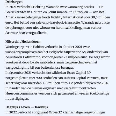
Driebergen
In 2021 verkocht Stichting Warande twee woonzorglocaties — De
Loericker Stee in Houten en Schutsmantel in Bilthoven — aan het
Amerikaanse beleggingsfonds Fidelity International voor 30,5 miljoen
euro. Het betrof een sale-and-leaseback-transactie. Warande gebruikte
de opbrengst voor nieuwbouw en herontwikkeling, maar verloor
daarmee haar vastgoedbezit.
Nijverdal /Hellendoorn
Woningcorporatie Habion verkocht in oktober 2021 twee
woonzorgcomplexen aan het Belgische Superstone NV, onderdeel van
beursfonds Cofinimmo, voor ongeveer 23 miljoen euro. De zorg wordt
voortgezet door lokale aanbieders, maar zeggenschap over het
vastgoed ligt nu bij een buitenlandse belegger.
In december 2021 verkocht ontwikkelaar Estea Capital 39
zorgcomplexen met 900 eenheden aan Rubens Capital Partners, naar
schatting voor meer dan 100 miljoen euro. De panden blijven tot 2040
in handen van de nieuwe eigenaar, met vaste huurcontracten.
Huurderscommissies voelden zich gepasseerd en vrezen toekomstige
huurstijgingen.
Dagelijks Leven — landelijk
In 2022 verkocht zorggigant Orpea 32 kleinschalige zorgwoningen