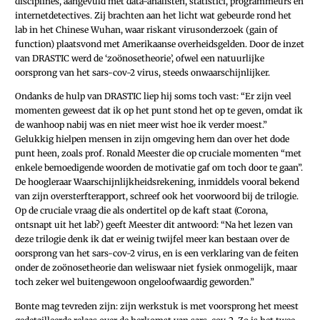
disciplines, aangevuld met data-analisten, statistici, programmeurs en
internetdetectives. Zij brachten aan het licht wat gebeurde rond het
lab in het Chinese Wuhan, waar riskant virusonderzoek (gain of
function) plaatsvond met Amerikaanse overheidsgelden. Door de inzet
van DRASTIC werd de ‘zoönosetheorie’, ofwel een natuurlijke
oorsprong van het sars-cov-2 virus, steeds onwaarschijnlijker.
Ondanks de hulp van DRASTIC liep hij soms toch vast: “Er zijn veel
momenten geweest dat ik op het punt stond het op te geven, omdat ik
de wanhoop nabij was en niet meer wist hoe ik verder moest.”
Gelukkig hielpen mensen in zijn omgeving hem dan over het dode
punt heen, zoals prof. Ronald Meester die op cruciale momenten “met
enkele bemoedigende woorden de motivatie gaf om toch door te gaan”.
De hoogleraar Waarschijnlijkheidsrekening, inmiddels vooral bekend
van zijn oversterfterapport, schreef ook het voorwoord bij de trilogie.
Op de cruciale vraag die als ondertitel op de kaft staat (Corona,
ontsnapt uit het lab?) geeft Meester dit antwoord: “Na het lezen van
deze trilogie denk ik dat er weinig twijfel meer kan bestaan over de
oorsprong van het sars-cov-2 virus, en is een verklaring van de feiten
onder de zoönosetheorie dan weliswaar niet fysiek onmogelijk, maar
toch zeker wel buitengewoon ongeloofwaardig geworden.”
Bonte mag tevreden zijn: zijn werkstuk is met voorsprong het meest