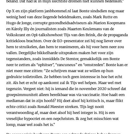
beland. Dat had ik in mijn slechtste dromen niet kunnen bedenken.”
Op X en zijn platform janbhommel.nl laat Bonte sindsdien nog maar
weinig heel van deze liegende beleidmakers, zoals Mark Rutte en
Hugo de Jonge, corrupte gezondheidsadviseurs als Marion Koopmans
en Károly Illy én journalisten zoals Maarten Keulemans van de
Volkskrant en Op1-talkshowhost Tijs van den Brink, die de propaganda
kritiekloos brachten. Over de EO-presentator zei hij nog liever over
hem te struikelen, dan hem te reanimeren, als hij voor hem neer zou
vallen. Dergelijke bikkelharde uitspraken maken het voor zijn
tegenstanders, zoals inmiddels De Stentor, gemakkelijk om Bonte
neer te zetten als “ophitser”, “rancuneus” en “omstreden”. Bonte kan er
niet meer mee zitten: “Ze schrijven maar wat ze willen op hun
gedrukte toiletrollen. Ze hebben toch geen interesse in hoe het echt
zit. Als het er echt op aankomt zal ik Tijs wel helpen. Maar wel met
tegenzin. Vergeet niet: hij is iemand die in november 2020 schreef dat
groepsimmuniteit alleen bereikbaar was via vaccinatie. Hoe haalt een
mediaman dat in zijn hoofd? Hij doet alsof hij kritisch is, maar flikt
echte critici zoals Ronald Meester streken. Tijs legt nooit
verantwoording af, maar doet alsof hij heel integer is. Hij is een
vreselijke hypocriet en een nepchristen. Ik zeg het misschien wat
lomp, maar wel zoals het is.”