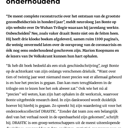
onderhoudend
“De meest complete reconstructie over het ontstaan van de grootste
gezondheidscrisis in honderd jaar”, meldt neuroloog Jan Bonte op
zijn website over De Wuhan Trilogie waaraan hij jarenlang werkte.
Onbescheiden? Nee, zoals vaker draait Bonte niet om de feiten heen.
Hij heeft drie kloeke boeken afgeleverd‚ samen ruim 1100 pagina’s‚
die weinig onvermeld laten over de oorsprong van de coronacrisis en
óók nog eens onderhoudend geschreven zijn. Marion Koopmans en
de lezers van De Volkskrant kunnen hun hart ophalen.
“Ik heb dit boek bedoeld als een stuk geschiedschrijving”, zegt Bonte
op de achterkant van zijn onlangs verschenen drieluik. “Want over
tien of twintig jaar weet niemand meer precies wat er allemaal gebeurd
is en hoe het precies is gegaan. Dan kan men terugbladeren in de
trilogie om te lezen hoe het ook alweer zat.” Ook wie het nú al
“precies” wil weten, kan zijn hart ophalen in dit werkstuk, waarvoor
Bonte uitgebreide research deed. In zijn dankwoord wordt duidelijk
hoever hij hierbij is gegaan. Zo spreekt hij zijn waardering uit voor het
onderzoekscollectief DRASTIC. “Zonder dat team zou een belangrijk
deel van het verhaal nooit in de openbaarheid zijn gekomen”, schrijft
hij. DRASTIC is een groep wetenschappers uit de meest uiteenlopende