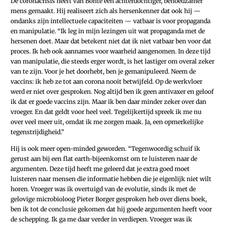
De coronacrisis heeft van Bonte een achterdochtiger, behoedzamer
mens gemaakt. Hij realiseert zich als hersenkenner dat ook hij —
ondanks zijn intellectuele capaciteiten — vatbaar is voor propaganda
en manipulatie. “Ik leg in mijn lezingen uit wat propaganda met de
hersenen doet. Maar dat betekent niet dat ik niet vatbaar ben voor dat
proces. Ik heb ook aannames voor waarheid aangenomen. In deze tijd
van manipulatie, die steeds erger wordt, is het lastiger om overal zeker
van te zijn. Voor je het doorhebt, ben je gemanipuleerd. Neem de
vaccins: ik heb ze tot aan corona nooit betwijfeld. Op de werkvloer
werd er niet over gesproken. Nog altijd ben ik geen antivaxer en geloof
ik dat er goede vaccins zijn. Maar ik ben daar minder zeker over dan
vroeger. En dat geldt voor heel veel. Tegelijkertijd spreek ik me nu
over veel meer uit, omdat ik me zorgen maak. Ja, een opmerkelijke
tegenstrijdigheid.”
Hij is ook meer open-minded geworden. “Tegenwoordig schuif ik
gerust aan bij een flat earth-bijeenkomst om te luisteren naar de
argumenten. Deze tijd heeft me geleerd dat je extra goed moet
luisteren naar mensen die informatie hebben die je eigenlijk niet wilt
horen. Vroeger was ik overtuigd van de evolutie, sinds ik met de
gelovige microbioloog Pieter Borger gesproken heb over diens boek,
ben ik tot de conclusie gekomen dat hij goede argumenten heeft voor
de schepping. Ik ga me daar verder in verdiepen. Vroeger was ik