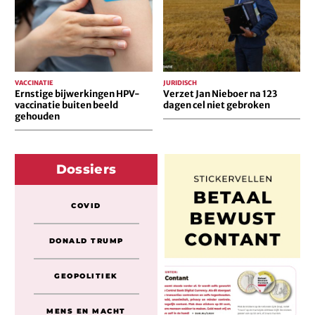
beeld
dagen
gehouden
cel
niet
gebroken
VACCINATIE
JURIDISCH
Ernstige bijwerkingen HPV-
Verzet Jan Nieboer na 123
vaccinatie buiten beeld
dagen cel niet gebroken
gehouden
Dossiers
COVID
DONALD TRUMP
GEOPOLITIEK
MENS EN MACHT