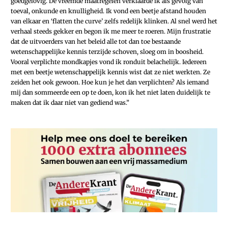
goedgelovig. De vreemde maatregelen verklaarde ik als gevolg van
toeval, onkunde en knulligheid. Ik vond een beetje afstand houden
van elkaar en ‘flatten the curve’ zelfs redelijk klinken. Al snel werd het
verhaal steeds gekker en begon ik me meer te roeren. Mijn frustratie
dat de uitvoerders van het beleid alle tot dan toe bestaande
wetenschappelijke kennis terzijde schoven, sloeg om in boosheid.
Vooral verplichte mondkapjes vond ik ronduit belachelijk. Iedereen
met een beetje wetenschappelijk kennis wist dat ze niet werkten. Ze
zeiden het ook gewoon. Hoe kun je het dan verplichten? Als iemand
mij dan sommeerde een op te doen, kon ik het niet laten duidelijk te
maken dat ik daar niet van gediend was.”