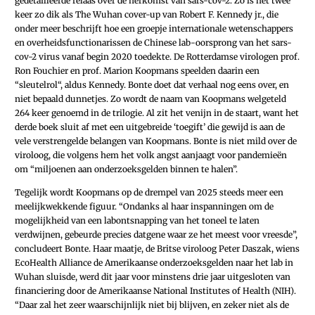
gedetailleerde relaas over de herkomst van sars-cov-2. Zo is het twee
keer zo dik als The Wuhan cover-up van Robert F. Kennedy jr., die
onder meer beschrijft hoe een groepje inter­nationale wetenschappers
en overheids­functionarissen de ­Chinese lab-oorsprong van het sars-
cov-2 virus vanaf begin 2020 toedekte. De Rotterdamse virologen prof.
Ron Fouchier en prof. Marion Koopmans speelden daarin een
“sleutelrol“, aldus Kennedy. Bonte doet dat verhaal nog eens over, en
niet bepaald dunnetjes. Zo wordt de naam van Koopmans welgeteld
264 keer genoemd in de trilogie. Al zit het venijn in de staart, want het
derde boek sluit af met een uitgebreide ‘toegift’ die gewijd is aan de
vele verstrengelde belangen van Koopmans. Bonte is niet mild over de
viroloog, die volgens hem het volk angst aanjaagt voor pandemieën
om “miljoenen aan onderzoeksgelden binnen te halen”.
Tegelijk wordt Koopmans op de drempel van 2025 steeds meer een
meelijkwekkende figuur. “Ondanks al haar inspanningen om de
mogelijkheid van een labontsnapping van het toneel te laten
verdwijnen, gebeurde precies datgene waar ze het meest voor vreesde”,
concludeert Bonte. Haar maatje, de Britse viroloog Peter Daszak, wiens
EcoHealth Alliance de Amerikaanse onderzoeksgelden naar het lab in
Wuhan sluisde, werd dit jaar voor minstens drie jaar uitgesloten van
financiering door de Amerikaanse National Institutes of Health (NIH).
“Daar zal het zeer waarschijnlijk niet bij blijven, en zeker niet als de