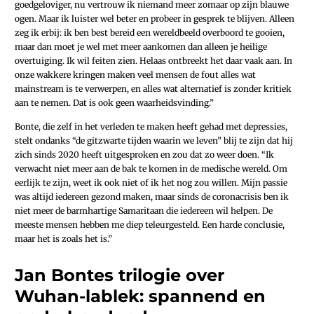
goedgeloviger, nu vertrouw ik niemand meer zomaar op zijn blauwe
ogen. Maar ik luister wel beter en probeer in gesprek te blijven. Alleen
zeg ik erbij: ik ben best bereid een wereldbeeld overboord te gooien,
maar dan moet je wel met meer aankomen dan alleen je heilige
overtuiging. Ik wil feiten zien. Helaas ontbreekt het daar vaak aan. In
onze wakkere kringen maken veel mensen de fout alles wat
mainstream is te verwerpen, en alles wat alternatief is zonder kritiek
aan te nemen. Dat is ook geen waarheidsvinding.”
Bonte, die zelf in het verleden te maken heeft gehad met depressies,
stelt ondanks “de gitzwarte tijden waarin we leven” blij te zijn dat hij
zich sinds 2020 heeft uitgesproken en zou dat zo weer doen. “Ik
verwacht niet meer aan de bak te komen in de medische wereld. Om
eerlijk te zijn, weet ik ook niet of ik het nog zou willen. Mijn passie
was altijd iedereen gezond maken, maar sinds de coronacrisis ben ik
niet meer de barmhartige Samaritaan die iedereen wil helpen. De
meeste mensen hebben me diep teleurgesteld. Een harde conclusie,
maar het is zoals het is.”
Jan Bontes trilogie over
Wuhan-lablek: spannend en