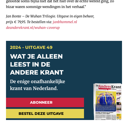
geloofde soms bijna niet dat het hier over de echte wereld ging, zo
bizar waren sommige wendingen in het verhaal.”
Jan Bonte – De Wuhan Trilogie. ­Uitgave in eigen beheer,
prijs € 79,95. Te bestellen via:
janbhommel.nl
deanderekrant.nl/wuhan-coverup
2024 - UITGAVE 49
WAT JE ALLEEN
LEEST IN DE
ANDERE KRANT
ABONNEER
BESTEL DEZE UITGAVE