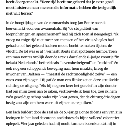
heeft doorgemaakt. “Deze tijd heeft me geleerd dat je extra goed
moet luisteren naar mensen die informatie hebben die je eigenlijk
niet wilt horen.”
In de hoogtijdagen van de coronacrisis toog Jan Bonte naar de
bouwmarkt voor een zwanenhals. Bij “de stupiditeit van
looprichtingen en spatschermen” had hij zich toen al neergelegd. “Ik
vroeg na enige tijd niet meer aan mensen of het virus vliegles had
gehad en of het geleerd had een mooie bocht te maken tijdens de
vlucht. De lol was er af”, verhaalt Bonte met spottende humor. Toen
een man Bontes vrolijk door de Praxis dartelende 6-jarige zoontje “in
bekakt Nederlands” betitelde als “levensbedreigend” en “rotkind” én
ook nog een schoppende beweging naar hem maakte, kreeg de
inwoner van Dalfsen — “meestal de zachtmoedigheid zelve” — een
waas voor zijn ogen. Hij gaf de man een flinke zet en deze struikelde
richting de uitgang. “Als hij nog een keer het gore lef in zijn donder
had om mijn zoon aan te raken, vertrouwde ik hem toe, zou ik hem
zo’n geweldige schop onder zijn kont geven, dat de chirurg drie dagen
bezig zou zijn om hem weer uit zijn anus te pulken.”
Een lach buldert door de zaal als de 53-jarige Bonte tijdens een van zijn
lezingen in het land de corona-anekdotes als bijna volleerd cabaretier
oplepelt. Vier jaar geleden had hij nooit kunnen bedenken dat hij in