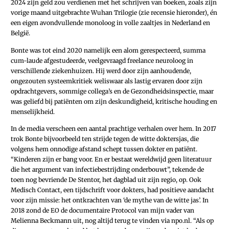
2024 zijn geld zou verdienen met het schrijven van boeken, zoals zijn
vorige maand uitgebrachte Wuhan Trilogie (zie recensie hieronder), én
een eigen avondvullende monoloog in volle zaaltjes in Nederland en
België.
Bonte was tot eind 2020 namelijk een alom gerespecteerd, summa
cum-laude afgestudeerde, veelgevraagd freelance neuroloog in
verschillende ziekenhuizen. Hij werd door zijn aanhoudende,
ongezouten systeemkritiek weliswaar als lastig ervaren door zijn
opdrachtgevers, sommige collega’s en de Gezondheidsinspectie, maar
was geliefd bij patiënten om zijn deskundigheid, kritische houding en
menselijkheid.
In de media verscheen een aantal prachtige verhalen over hem. In 2017
trok Bonte bijvoorbeeld ten strijde tegen de witte doktersjas, die
volgens hem onnodige afstand schept tussen dokter en patiënt.
“Kinderen zijn er bang voor. En er bestaat wereldwijd geen literatuur
die het argument van infectiebestrijding onderbouwt”, tekende de
toen nog bevriende De Stentor, het dagblad uit zijn regio, op. Ook
Medisch Contact, een tijdschrift voor dokters, had positieve aandacht
voor zijn missie: het ontkrachten van ‘de mythe van de witte jas’. In
2018 zond de EO de documentaire Protocol van mijn vader van
Melienna Beckmann uit, nog altijd terug te vinden via ­npo.nl. “Als op