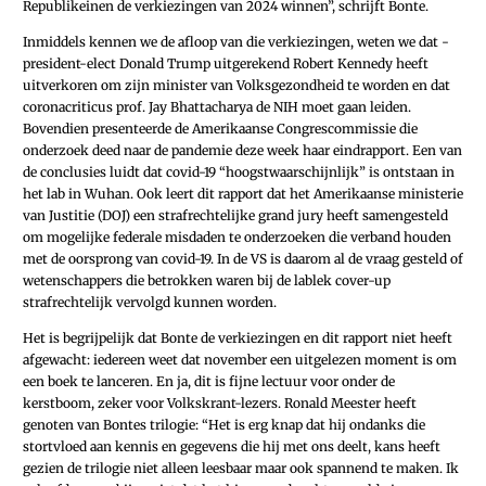
Republikeinen de verkiezingen van 2024 winnen”, schrijft Bonte.
Inmiddels kennen we de afloop van die verkiezingen, weten we dat ­
president-elect Donald Trump uitgerekend Robert Kennedy heeft
uitverkoren om zijn minister van Volksgezondheid te worden en dat
coronacriticus prof. Jay Bhattacharya de NIH moet gaan leiden.
Bovendien presenteerde de Amerikaanse Congrescommissie die
onderzoek deed naar de pandemie deze week haar eindrapport. Een van
de conclusies luidt dat covid-19 “hoogstwaarschijnlijk” is ontstaan ​​in
het lab in Wuhan. Ook leert dit rapport dat het Amerikaanse ministerie
van Justitie (DOJ) een strafrechtelijke grand jury heeft samengesteld
om mogelijke federale misdaden te onderzoeken die verband houden
met de oorsprong van covid-19. In de VS is daarom al de vraag gesteld of
wetenschappers die betrokken waren bij de lablek cover-up
strafrechtelijk vervolgd kunnen worden.
Het is begrijpelijk dat Bonte de verkiezingen en dit rapport niet heeft
afgewacht: iedereen weet dat november een uitgelezen moment is om
een boek te lanceren. En ja, dit is fijne lectuur voor onder de
kerstboom, zeker voor Volkskrant-lezers. Ronald Meester heeft
genoten van Bontes trilogie: “Het is erg knap dat hij ondanks die
stortvloed aan kennis en gegevens die hij met ons deelt, kans heeft
gezien de trilogie niet alleen leesbaar maar ook spannend te maken. Ik