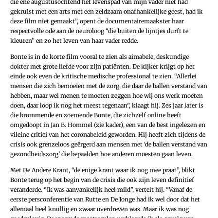
die ene augustusochtend het levenspad van mijn vader niet had
gekruist met een arts met een zeldzaam onafhankelijke geest, had ik
deze film niet gemaakt”, opent de documentairemaakster haar
respectvolle ode aan de neuroloog “die buiten de lijntjes durft te
kleuren” en zo het leven van haar vader redde.
Bonte is in de korte film vooral te zien als aimabele, deskundige
dokter met grote liefde voor zijn patiënten. De kijker krijgt op het
einde ook even de kritische medische professional te zien. “Allerlei
mensen die zich bemoeien met de zorg, die daar de ballen verstand van
hebben, maar wel menen te moeten zeggen hoe wij ons werk moeten
doen, daar loop ik nog het meest tegenaan”, klaagt hij. Zes jaar later is
die brommende en zoemende Bonte, die zichzelf online heeft
omgedoopt in Jan B. Hommel (zie kader), een van de best ingelezen en
vileine critici van het coronabeleid geworden. Hij heeft zich tijdens de
crisis ook grenzeloos geërgerd aan mensen met ‘de ballen verstand van
gezondheidszorg’ die bepaalden hoe anderen moesten gaan leven.
Met De Andere Krant, “de enige krant waar ik nog mee praat”, blikt
Bonte terug op het begin van de crisis die ook zijn leven definitief
veranderde. “Ik was aanvankelijk heel mild”, vertelt hij. “Vanaf de
eerste persconferentie van Rutte en De Jonge had ik wel door dat het
allemaal heel knullig en zwaar overdreven was. Maar ik was nog