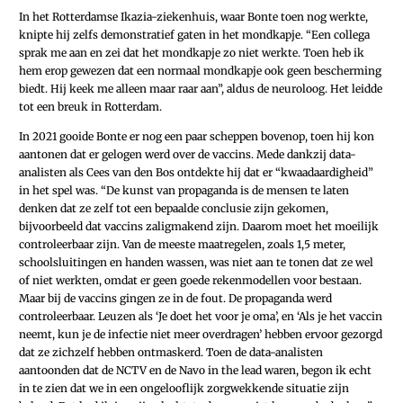
In het Rotterdamse Ikazia-ziekenhuis, waar Bonte toen nog werkte,
knipte hij zelfs demonstratief gaten in het mondkapje. “Een collega
sprak me aan en zei dat het mondkapje zo niet werkte. Toen heb ik
hem erop gewezen dat een normaal mondkapje ook geen bescherming
biedt. Hij keek me alleen maar raar aan”, aldus de neuroloog. Het leidde
tot een breuk in Rotterdam.
In 2021 gooide Bonte er nog een paar scheppen bovenop, toen hij kon
aantonen dat er gelogen werd over de vaccins. Mede dankzij data-
analisten als Cees van den Bos ontdekte hij dat er “kwaadaardigheid”
in het spel was. “De kunst van propaganda is de mensen te laten
denken dat ze zelf tot een bepaalde conclusie zijn gekomen,
bijvoorbeeld dat vaccins zaligmakend zijn. Daarom moet het moeilijk
controleerbaar zijn. Van de meeste maatregelen, zoals 1,5 meter,
schoolsluitingen en handen wassen, was niet aan te tonen dat ze wel
of niet werkten, omdat er geen goede rekenmodellen voor bestaan.
Maar bij de vaccins gingen ze in de fout. De propaganda werd
controleerbaar. Leuzen als ‘Je doet het voor je oma’, en ‘Als je het vaccin
neemt, kun je de infectie niet meer overdragen’ hebben ervoor gezorgd
dat ze zichzelf hebben ontmaskerd. Toen de data-analisten
aantoonden dat de NCTV en de Navo in the lead waren, begon ik echt
in te zien dat we in een ongelooflijk zorgwekkende situatie zijn