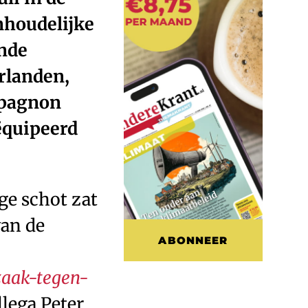
nhoudelijke
nde
rlanden,
ompagnon
eëquipeerd
ige schot zat
van de
ABONNEER
zaak-tegen-
lega Peter