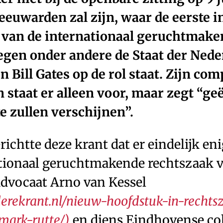
euwarden zal zijn, waar de eerste i
 van de internationaal geruchtmake
egen onder andere de Staat der Nede
n Bill Gates op de rol staat. Zijn c
n staat er alleen voor, maar zegt “g
e zullen verschijnen”.
richtte deze krant dat er eindelijk en
ationaal geruchtmakende rechtszaak 
dvocaat Arno van Kessel
derekrant.nl/nieuw-hoofdstuk-in-rechts
-mark-rutte/)
en diens Eindhovense col