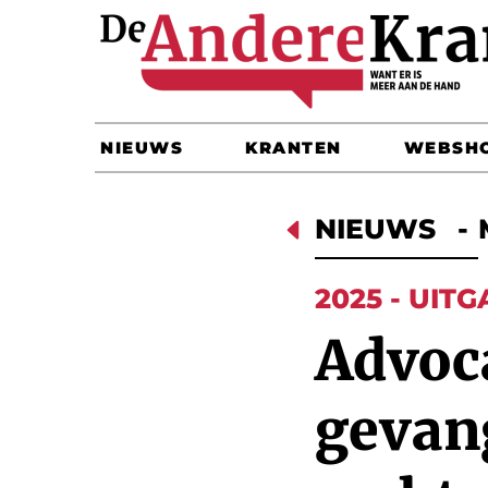
NIEUWS
KRANTEN
WEBSH
D
NIEUWS
-
2025 - UITG
Advoca
gevang