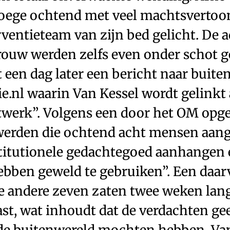
roege ochtend met veel machtsvertoo
rventieteam van zijn bed gelicht. De a
rouw werden zelfs even onder schot 
t een dag later een bericht naar buiten
ie.nl waarin Van Kessel wordt gelinkt
twerk”. Volgens een door het OM opge
werden die ochtend acht mensen aan
stitutionele gedachtegoed aanhangen 
ebben geweld te gebruiken”. Een daarv
de andere zeven zaten twee weken lan
ast, wat inhoudt dat de verdachten ge
de buitenwereld mochten hebben. Van