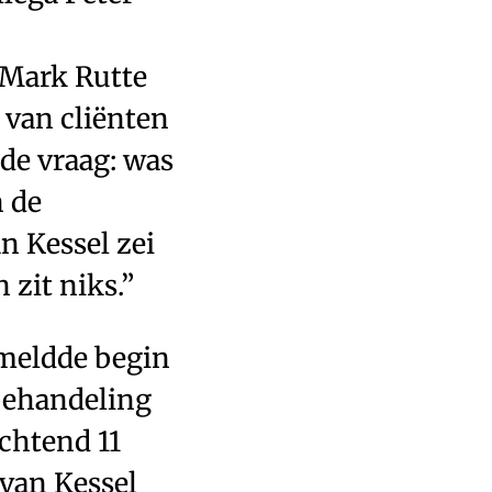
 Mark Rutte
 van cliënten
 de vraag: was
n de
n Kessel zei
 zit niks.”
meldde begin
 behandeling
ochtend 11
 van Kessel