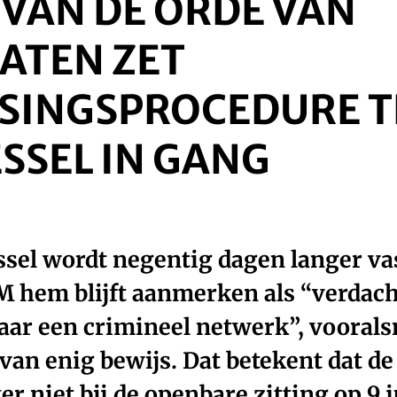
 VAN DE ORDE VAN
ATEN ZET
SINGSPROCEDURE 
SSEL IN GANG
ssel wordt negentig dagen langer v
 hem blijft aanmerken als “verdach
ar een crimineel netwerk”, vooral
van enig bewijs. Dat betekent dat d
r niet bij de openbare zitting op 9 j