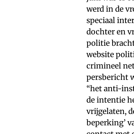
werd in de v
speciaal inte
dochter en v
politie brach
website polit
crimineel ne
persbericht 
“het anti-in
de intentie h
vrijgelaten, 
beperking’ v
contact met 