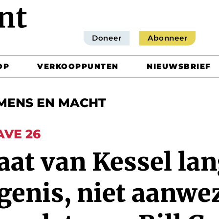
Doneer
Abonneer
OP
VERKOOPPUNTEN
NIEUWSBRIEF
MENS EN MACHT
AVE 26
at van Kessel lan
enis, niet aanwez