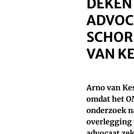
DEKEN
ADVOC
SCHOR
VAN KE
Arno van Ke
omdat het OM
onderzoek na
overlegging 
advocaat zeke