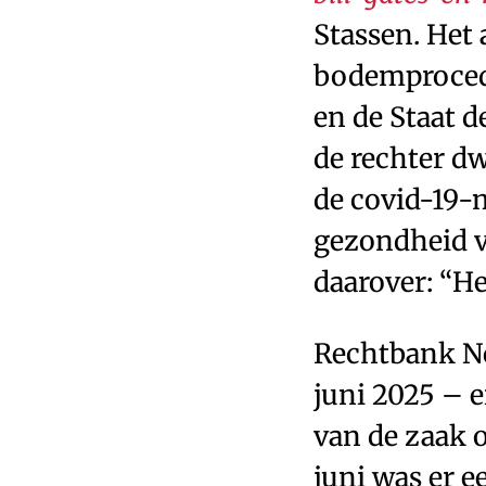
Stassen. Het
bodemprocedu
en de Staat d
de rechter dw
de covid-19-
gezondheid v
daarover: “He
Rechtbank No
juni 2025 – e
van de zaak o
juni was er 