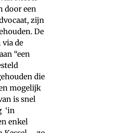
n door een
dvocaat, zijn
gehouden. De
 via de
 aan “een
steld
gehouden die
en mogelijk
an is snel
g ‘in
en enkel
 Kessel – zo