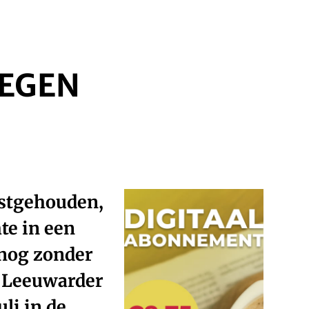
TEGEN
astgehouden,
te in een
snog zonder
e Leeuwarder
uli in de