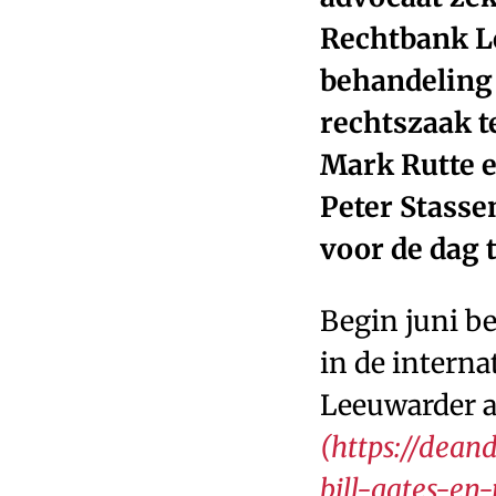
Rechtbank Le
behandeling
rechtszaak t
Mark Rutte e
Peter Stasse
voor de dag t
Begin juni be
in de intern
Leeuwarder a
(https://dean
bill-gates-en