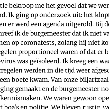
tie bekroop me het gevoel dat we we
. Ik ging op onderzoek uit: het klopt
n er werd een agenda uitgerold. Bij 
reef ik de burgemeester dat ik niet v
nen op coronatests, zolang hij niet 
gelen proportioneel waren of dat er b
-virus was geïsoleerd. Ik kreeg een w
regelen werden in die tijd weer afges
t een boete kwam. Van onze biljartzaa
iging gemaakt en de burgemeester n
n kennismaken. We waren gewoon ope
 boa’s en politie. We bleven rustig, 