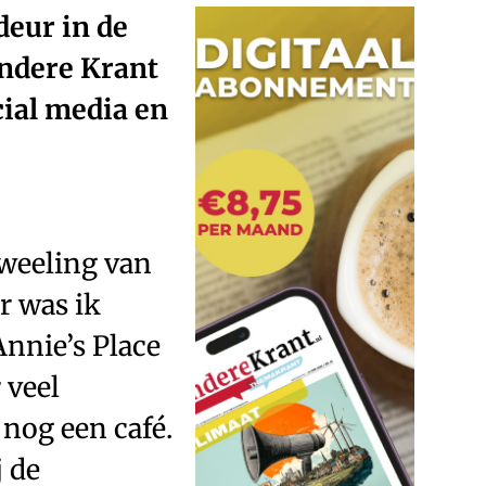
eur in de
Andere Krant
cial media en
tweeling van
r was ik
nnie’s Place
 veel
 nog een café.
j de