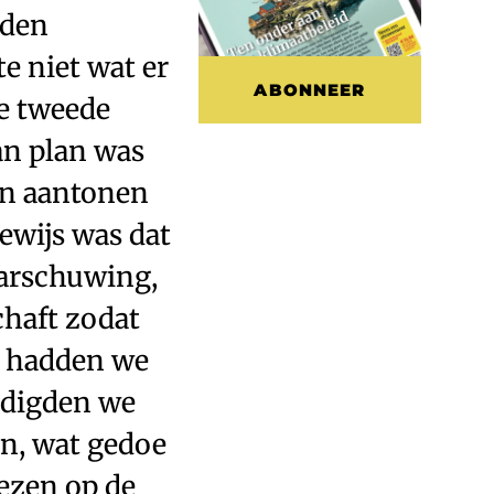
rden
e niet wat er
ABONNEER
de tweede
an plan was
kon aantonen
ewijs was dat
aarschuwing,
chaft zodat
l hadden we
odigden we
n, wat gedoe
wezen op de