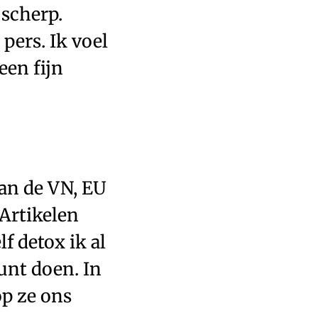
 scherp.
pers. Ik voel
een fijn
van de VN, EU
Artikelen
f detox ik al
kunt doen. In
op ze ons