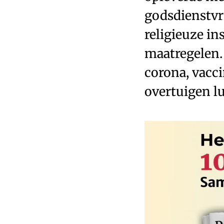
godsdienstvri
religieuze in
maatregelen.
corona, vacc
overtuigen lu