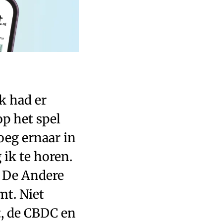
k had er
op het spel
oeg ernaar in
 ik te horen.
n De Andere
mt. Niet
t, de CBDC en