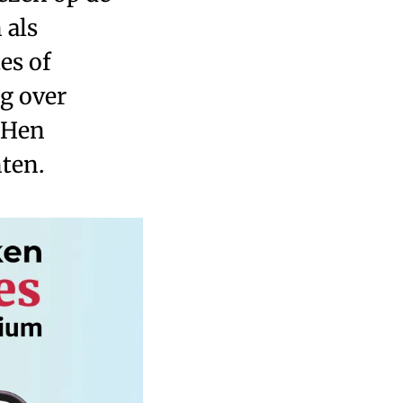
 als
es of
g over
 Hen
nten.