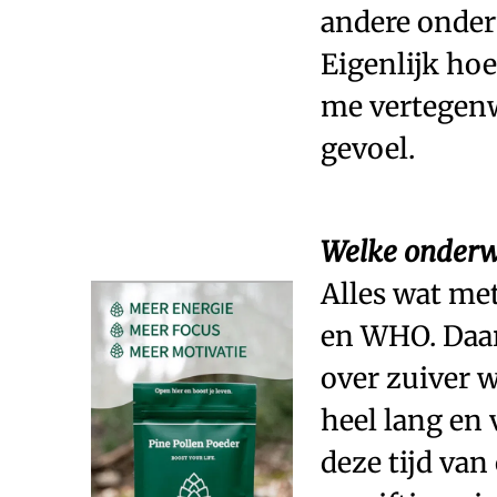
andere onderw
Eigenlijk hoe
me vertegenwo
gevoel.
Welke onderwe
Alles wat met
en WHO. Daar
over zuiver w
heel lang en 
deze tijd va