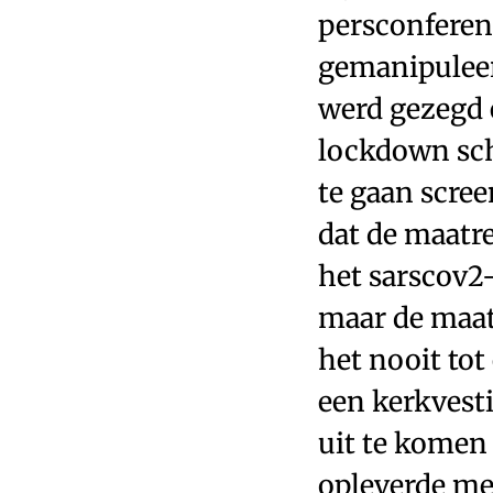
persconferen
gemanipuleerd
werd gezegd e
lockdown sch
te gaan scree
dat de maatre
het sarscov2
maar de maat
het nooit to
een kerkvest
uit te kome
opleverde met