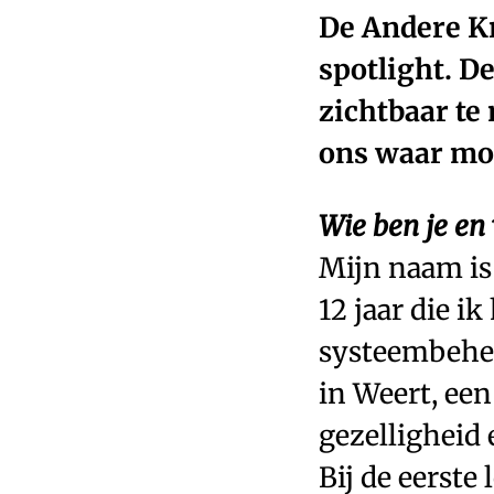
De Andere Kr
spotlight. D
zichtbaar te
ons waar mog
Wie ben je en
Mijn naam is 
12 jaar die i
systeembehee
in Weert, een
gezelligheid 
Bij de eerste 