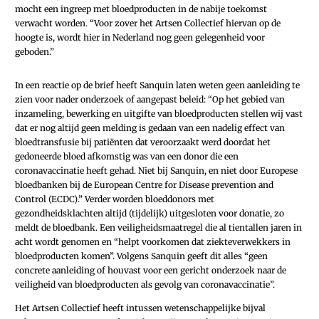
mocht een ingreep met bloedproducten in de nabije toekomst
verwacht worden. “Voor zover het Artsen Collectief hiervan op de
hoogte is, wordt hier in Nederland nog geen gelegenheid voor
geboden.”
In een reactie op de brief heeft Sanquin laten weten geen aanleiding te
zien voor nader onderzoek of aangepast beleid: “Op het gebied van
inzameling, bewerking en uitgifte van bloedproducten stellen wij vast
dat er nog altijd geen melding is gedaan van een nadelig effect van
bloedtransfusie bij patiënten dat veroorzaakt werd doordat het
gedoneerde bloed afkomstig was van een donor die een
coronavaccinatie heeft gehad. Niet bij Sanquin, en niet door Europese
bloedbanken bij de European Centre for Disease prevention and
Control (ECDC).” Verder worden bloeddonors met
gezondheidsklachten altijd (tijdelijk) uitgesloten voor donatie, zo
meldt de bloedbank. Een veiligheidsmaatregel die al tientallen jaren in
acht wordt genomen en “helpt voorkomen dat ziekteverwekkers in
bloedproducten komen”. Volgens Sanquin geeft dit alles “geen
concrete aanleiding of houvast voor een gericht onderzoek naar de
veiligheid van bloedproducten als gevolg van coronavaccinatie”.
Het Artsen Collectief heeft intussen wetenschappelijke bijval