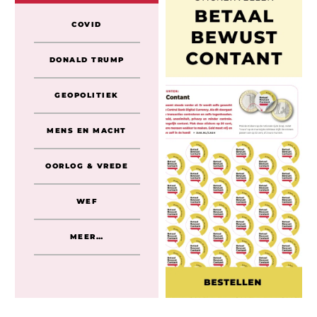
COVID
DONALD TRUMP
GEOPOLITIEK
MENS EN MACHT
OORLOG & VREDE
WEF
MEER…