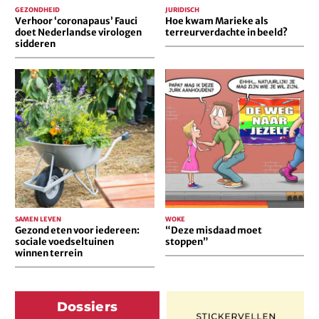
GEZONDHEID
JURIDISCH
Verhoor ‘coronapaus’ Fauci
Hoe kwam Marieke als
doet Nederlandse virologen
terreurverdachte in beeld?
sidderen
Gezond
“Deze
eten
misdaad
voor
moet
iedereen:
stoppen”
sociale
voedseltuinen
winnen
terrein
SAMEN LEVEN
WOKE
Gezond eten voor iedereen:
“Deze misdaad moet
sociale voedseltuinen
stoppen”
winnen terrein
Dossiers