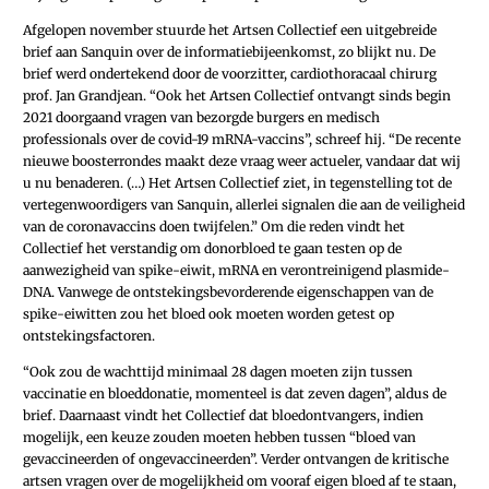
Afgelopen november stuurde het Artsen Collectief een uitgebreide
brief aan Sanquin over de informatiebijeenkomst, zo blijkt nu. De
brief werd ondertekend door de voorzitter, cardiothoracaal chirurg
prof. Jan Grandjean. “Ook het Artsen Collectief ontvangt sinds begin
2021 doorgaand vragen van bezorgde burgers en medisch
professionals over de covid-19 mRNA-vaccins”, schreef hij. “De recente
nieuwe boosterrondes maakt deze vraag weer actueler, vandaar dat wij
u nu benaderen. (…) Het Artsen Collectief ziet, in tegenstelling tot de
vertegenwoordigers van Sanquin, allerlei signalen die aan de veiligheid
van de coronavaccins doen twijfelen.” Om die reden vindt het
Collectief het verstandig om donorbloed te gaan testen op de
aanwezigheid van spike-eiwit, mRNA en verontreinigend plasmide-
DNA. Vanwege de ontstekingsbevorderende eigenschappen van de
spike-eiwitten zou het bloed ook moeten worden getest op
ontstekingsfactoren.
“Ook zou de wachttijd minimaal 28 dagen moeten zijn tussen
vaccinatie en bloeddonatie, momenteel is dat zeven dagen”, aldus de
brief. Daarnaast vindt het Collectief dat bloedontvangers, indien
mogelijk, een keuze zouden moeten hebben tussen “bloed van
gevaccineerden of ongevaccineerden”. Verder ontvangen de kritische
artsen vragen over de mogelijkheid om vooraf eigen bloed af te staan,