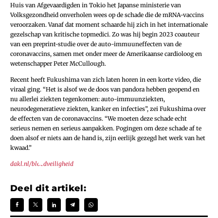
Huis van Afgevaardigden in Tokio het Japanse ministerie van
Volksgezondheid onverholen wees op de schade die de mRNA-vaccins
veroorzaken. Vanaf dat moment schaarde hij zich in het internationale
gezelschap van kritische topmedici. Zo was hij begin 2023 coauteur
van een preprint-studie over de auto-immuuneffecten van de
coronavaccins, samen met onder meer de Amerikaanse cardioloog en
wetenschapper Peter McCullough.
Recent heeft Fukushima van zich laten horen in een korte video, die
viraal ging. “Het is alsof we de doos van pandora hebben geopend en
nu allerlei ziekten tegenkomen: auto-immuunziekten,
neurodegeneratieve ziekten, kanker en infecties”, zei Fukushima over
de effecten van de coronavaccins. “We moeten deze schade echt
serieus nemen en serieus aanpakken. Pogingen om deze schade af te
doen alsof er niets aan de hand is, zijn eerlijk gezegd het werk van het
kwaad.”
dakl.nl/bloedveiligheid
Deel dit artikel: