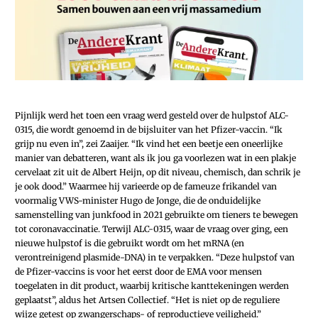
Pijnlijk werd het toen een vraag werd gesteld over de hulpstof ALC-
0315, die wordt genoemd in de bijsluiter van het Pfizer-vaccin. “Ik
grijp nu even in”, zei Zaaijer. “Ik vind het een beetje een oneerlijke
manier van debatteren, want als ik jou ga voorlezen wat in een plakje
cervelaat zit uit de Albert Heijn, op dit niveau, chemisch, dan schrik je
je ook dood.” Waarmee hij varieerde op de fameuze frikandel van
voormalig VWS-minister Hugo de Jonge, die de onduidelijke
samenstelling van junkfood in 2021 gebruikte om tieners te bewegen
tot coronavaccinatie. Terwijl ALC-0315, waar de vraag over ging, een
nieuwe hulpstof is die gebruikt wordt om het mRNA (en
verontreinigend plasmide-DNA) in te verpakken. “Deze hulpstof van
de Pfizer-vaccins is voor het eerst door de EMA voor mensen
toegelaten in dit product, waarbij kritische kanttekeningen werden
geplaatst”, aldus het Artsen Collectief. “Het is niet op de reguliere
wijze getest op zwangerschaps- of reproductieve veiligheid.”