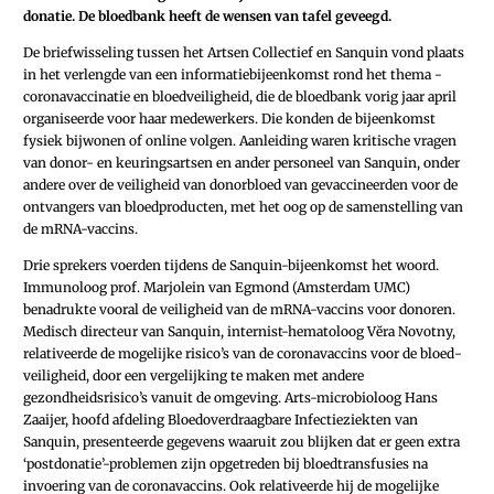
donatie. De bloedbank heeft de wensen van tafel geveegd.
De briefwisseling tussen het Artsen Collectief en Sanquin vond plaats
in het verlengde van een informatiebijeenkomst rond het thema ­
coronavaccinatie en bloedveiligheid, die de bloedbank vorig jaar april
organiseerde voor haar medewerkers. Die konden de bijeenkomst
fysiek bijwonen of online volgen. Aanleiding waren kritische vragen
van donor- en keuringsartsen en ander personeel van Sanquin, onder
andere over de veiligheid van donorbloed van gevaccineerden voor de
ontvangers van bloedproducten, met het oog op de samenstelling van
de mRNA-vaccins.
Drie sprekers voerden tijdens de Sanquin-bijeenkomst het woord.
Immunoloog prof. Marjolein van Egmond (Amsterdam UMC)
benadrukte vooral de veiligheid van de mRNA-vaccins voor donoren.
Medisch directeur van Sanquin, internist-­hematoloog Vĕra Novotny,
relativeerde de mogelijke risico’s van de coronavaccins voor de bloed­
veiligheid, door een vergelijking te maken met andere
gezondheidsrisico’s vanuit de omgeving. Arts-­microbioloog Hans
Zaaijer, hoofd afdeling Bloedoverdraagbare Infectieziekten van
Sanquin, presenteerde gegevens waaruit zou blijken dat er geen extra
‘postdonatie’-problemen zijn opgetreden bij bloedtransfusies na
invoering van de coronavaccins. Ook relativeerde hij de mogelijke