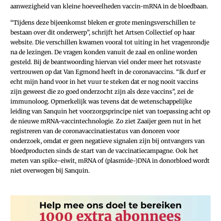
aanwezigheid van kleine hoeveelheden vaccin-mRNA in de bloedbaan.
“Tijdens deze bijeenkomst bleken er grote meningsverschillen te
bestaan over dit onderwerp”, schrijft het Artsen Collectief op haar
website. Die verschillen kwamen vooral tot uiting in het vragenrondje
na de lezingen. De vragen konden vanuit de zaal en online worden
gesteld. Bij de beantwoording hiervan viel onder meer het rotsvaste
vertrouwen op dat Van Egmond heeft in de coronavaccins. “Ik durf er
echt mijn hand voor in het vuur te steken dat er nog nooit vaccins
zijn geweest die zo goed onderzocht zijn als deze vaccins”, zei de
immunoloog. Opmerkelijk was tevens dat de wetenschappelijke
leiding van Sanquin het voorzorgsprincipe niet van toepassing acht op
de nieuwe mRNA-vaccintechnologie. Zo ziet Zaaijer geen nut in het
registreren van de coronavaccinatiestatus van donoren voor
onderzoek, omdat er geen negatieve signalen zijn bij ontvangers van
bloedproducten sinds de start van de vaccinatiecampagne. Ook het
meten van spike-eiwit, mRNA of (plasmide-)DNA in donorbloed wordt
niet overwogen bij Sanquin.