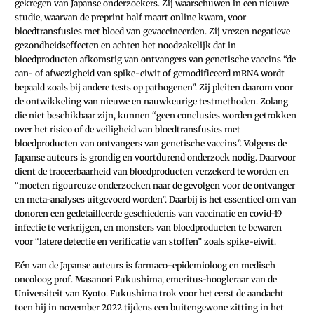
gekregen van Japanse onderzoekers. Zij waarschuwen in een nieuwe
studie, waarvan de preprint half maart online kwam, voor
bloedtransfusies met bloed van gevaccineerden. Zij vrezen negatieve
gezondheids­effecten en achten het noodzakelijk dat in
bloedproducten afkomstig van ontvangers van genetische vaccins “de
aan- of afwezigheid van spike-eiwit of gemodificeerd mRNA wordt
bepaald zoals bij andere tests op pathogenen”. Zij pleiten daarom voor
de ontwikkeling van nieuwe en nauwkeurige testmethoden. Zolang
die niet beschikbaar zijn, kunnen “geen conclusies worden getrokken
over het risico of de veiligheid van bloedtransfusies met
bloedproducten van ontvangers van genetische vaccins”. Volgens de
Japanse auteurs is grondig en voortdurend onderzoek nodig. Daarvoor
dient de traceerbaarheid van bloedproducten verzekerd te worden en
“moeten rigoureuze onderzoeken naar de gevolgen voor de ontvanger
en meta-analyses uitgevoerd worden”. Daarbij is het essentieel om van
donoren een gedetailleerde geschiedenis van vaccinatie en covid-19
infectie te verkrijgen, en monsters van bloedproducten te bewaren
voor “latere detectie en verificatie van stoffen” zoals spike-eiwit.
Eén van de Japanse auteurs is ­farmaco-epidemioloog en medisch
oncoloog prof. Masanori Fukushima, emeritus-hoogleraar van de
Universiteit van Kyoto. Fukushima trok voor het eerst de aandacht
toen hij in november 2022 tijdens een buitengewone zitting in het