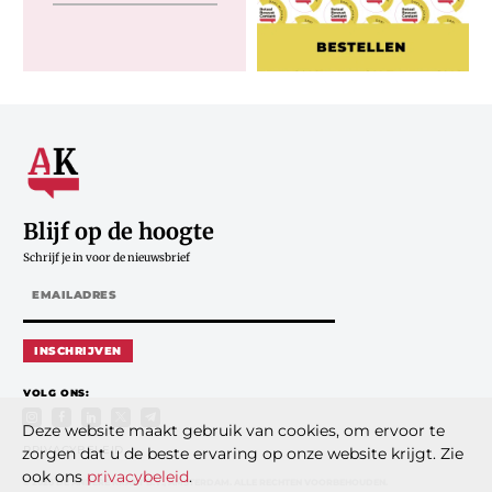
Blijf op de hoogte
Schrijf je in voor de nieuwsbrief
INSCHRIJVEN
VOLG ONS:
Deze website maakt gebruik van cookies, om ervoor te
PRIVACYBELEID
zorgen dat u de beste ervaring op onze website krijgt. Zie
ook ons
privacybeleid
.
© 2026 DE ANDERE KRANT B.V., AMSTERDAM. ALLE RECHTEN VOORBEHOUDEN.