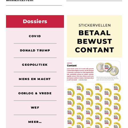
Dossiers
COVID
DONALD TRUMP
GEOPOLITIEK
MENS EN MACHT
OORLOG & VREDE
WEF
MEER…