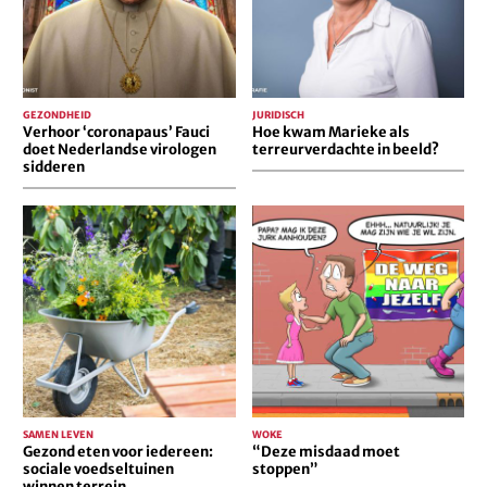
virologen
in
sidderen
beeld?
GEZONDHEID
JURIDISCH
Verhoor ‘coronapaus’ Fauci
Hoe kwam Marieke als
doet Nederlandse virologen
terreurverdachte in beeld?
sidderen
Gezond
“Deze
eten
misdaad
voor
moet
iedereen:
stoppen”
sociale
voedseltuinen
winnen
terrein
SAMEN LEVEN
WOKE
Gezond eten voor iedereen:
“Deze misdaad moet
sociale voedseltuinen
stoppen”
winnen terrein