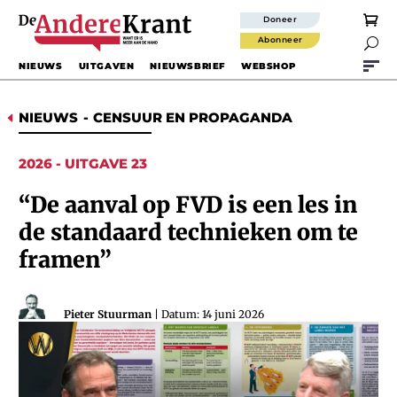
Doneer
Abonneer

NIEUWS
UITGAVEN
NIEUWSBRIEF
WEBSHOP
NIEUWS
-
CENSUUR EN PROPAGANDA
D
2026 - UITGAVE 23
“De aanval op FVD is een les in
de standaard technieken om te
framen”
Pieter Stuurman
| Datum: 14 juni 2026