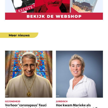
Meer nieuws
Verhoor
Hoe
‘coronapaus’
kwam
Fauci
Marieke
doet
als
Nederlandse
terreurverdachte
virologen
in
sidderen
beeld?
GEZONDHEID
JURIDISCH
Verhoor ‘coronapaus’ Fauci
Hoe kwam Marieke als