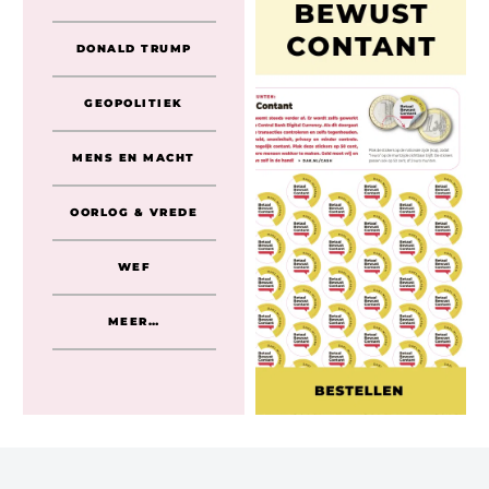
DONALD TRUMP
GEOPOLITIEK
MENS EN MACHT
OORLOG & VREDE
WEF
MEER…