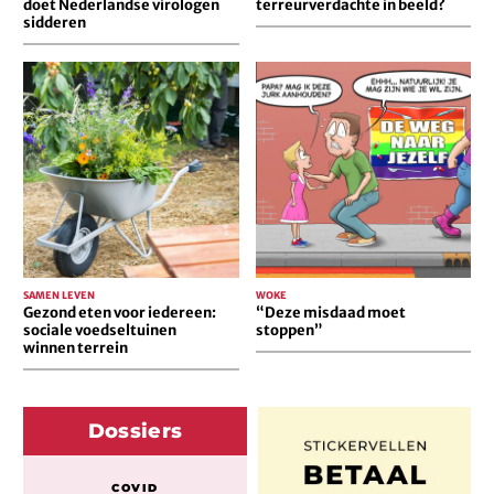
doet Nederlandse virologen
terreurverdachte in beeld?
sidderen
Gezond
“Deze
eten
misdaad
voor
moet
iedereen:
stoppen”
sociale
voedseltuinen
winnen
terrein
SAMEN LEVEN
WOKE
Gezond eten voor iedereen:
“Deze misdaad moet
sociale voedseltuinen
stoppen”
winnen terrein
Dossiers
COVID