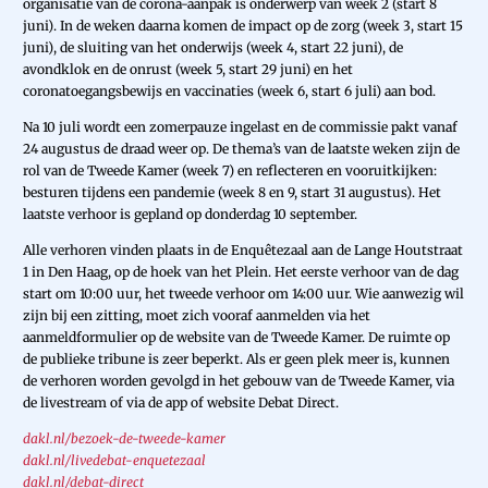
organisatie van de corona-aanpak is onderwerp van week 2 (start 8
juni). In de weken daarna komen de impact op de zorg (week 3, start 15
juni), de sluiting van het onderwijs (week 4, start 22 juni), de
avondklok en de onrust (week 5, start 29 juni) en het
coronatoegangsbewijs en vaccinaties (week 6, start 6 juli) aan bod.
Na 10 juli wordt een zomerpauze ingelast en de commissie pakt vanaf
24 augustus de draad weer op. De thema’s van de laatste weken zijn de
rol van de Tweede Kamer (week 7) en reflecteren en vooruitkijken:
besturen tijdens een pandemie (week 8 en 9, start 31 augustus). Het
laatste verhoor is gepland op donderdag 10 september.
Alle verhoren vinden plaats in de Enquêtezaal aan de Lange Houtstraat
1 in Den Haag, op de hoek van het Plein. Het eerste verhoor van de dag
start om 10:00 uur, het tweede verhoor om 14:00 uur. Wie aanwezig wil
zijn bij een zitting, moet zich vooraf aanmelden via het
aanmeldformulier op de website van de Tweede Kamer. De ruimte op
de publieke tribune is zeer beperkt. Als er geen plek meer is, kunnen
de verhoren worden gevolgd in het gebouw van de Tweede Kamer, via
de livestream of via de app of website Debat Direct.
dakl.nl/bezoek-de-tweede-kamer
dakl.nl/livedebat-enquetezaal
dakl.nl/debat-direct