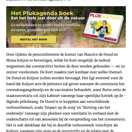
Door tijdens de persconferentie de komst van Maurice de Hond en
Mona Keijzer te bevestigen, wilde De Kort mogelijk de indruk
wegnemen dat coronacritici buiten de deur worden gehouden — en zo
onrust voorkomen. De Kort maakte niet kenbaar over welke thema’s
De Hond en Keijzer zullen worden bevraagd. Het ligt evenwel voor de
hand dat Keijzer acte de présence zal geven wanneer de commissie het
coronatoegangsbewijs en de vaccinaties behandelt, want Rutte zette de
staatssecretaris uit zijn kabinet vanwege haar openlijke kritiek op de ­
digitale prikdwang. De Hond is te koppelen aan verschillende
verhoorthema’s, zoals ‘Impact op de zorg’ en ‘Sluiting van het
onderwijs’ vanwege zijn pleidooi voor ventilatie in verband met de
onderschatte rol van aerosolen bij de verspreiding van het coronavirus.
Het is ook denkbaar dat hij in dezelfde verhoorweek verschijnt als
Keijzer, vanwege zijn visie op de oversterfte en de relatie met de