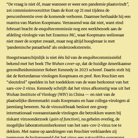
“De vraag is niet óf, maar wanneer er weer een pandemie plaatsvindt”,
zei commissievoorzitter Daan de Kort op 21 mei tijdens de
persconferentie over de komende verhoren. Daarmee herhaalde hij een
mantra van ­Marion Koopmans. Verrassend was dat niet, want eind
februari bracht de enquêtecommissie nog een werkbezoek aan de
afdeling virologie van het Erasmus MC, waar Koopmans weliswaar
niet meer de scepter zwaait, maar nog altijd hoogleraar is met
‘pandemische paraatheid’ als onderzoeksterrein.
Hoogstwaarschijnlijk is niet één lid van de enquêtecommissielid
bekend met het boek
The Wuhan cover-up
, dat de huidige Amerikaanse
gezondheidsminister Robert Kennedy in 2023 schreef. Daarin stelt hij
dat de Rotterdamse virologen Koopmans en prof. Ron Fouchier een
“sleutelrol” speelden in het toedekken van de ware herkomst van het
sars-cov-2 virus. Kennedy schrijft dat het virus afkomstig was uit het
Wuhan Institute of Virology (WIV) in China — en niet van de
plaatselijke dierenmarkt zoals Koopmans en haar collega-virologen al
jarenlang beweren. Na de virusuitbraak besloot een groep
internationaal vooraanstaande virologen die betrokken waren bij
riskant virusonderzoek (
gain of function
), na geheim overleg, de
mogelijke laboratoriumherkomst van het sars-cov-2-virus toe te
dekken. Met name op aandringen van Fouchier verklaarden zij
tegenover de buitenwereld dat het virus een natuurlijke oorsprong