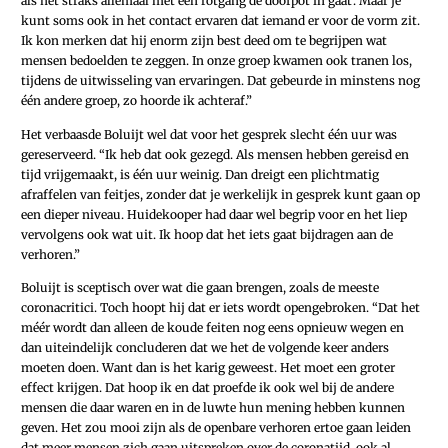
als het straks allemaal met een rotgang de doofpot in gaat’. Maar je
kunt soms ook in het contact ervaren dat iemand er voor de vorm zit.
Ik kon merken dat hij enorm zijn best deed om te begrijpen wat
mensen bedoelden te zeggen. In onze groep kwamen ook tranen los,
tijdens de uitwisseling van ervaringen. Dat gebeurde in minstens nog
één andere groep, zo hoorde ik achteraf.”
Het verbaasde Boluijt wel dat voor het gesprek slecht één uur was
gereserveerd. “Ik heb dat ook gezegd. Als mensen hebben gereisd en
tijd vrijgemaakt, is één uur weinig. Dan dreigt een plichtmatig
afraffelen van feitjes, zonder dat je werkelijk in gesprek kunt gaan op
een dieper niveau. Huidekooper had daar wel begrip voor en het liep
vervolgens ook wat uit. Ik hoop dat het iets gaat bijdragen aan de
verhoren.”
Boluijt is sceptisch over wat die gaan brengen, zoals de meeste
coronacritici. Toch hoopt hij dat er iets wordt opengebroken. “Dat het
méér wordt dan alleen de koude feiten nog eens opnieuw wegen en
dan uiteindelijk concluderen dat we het de volgende keer anders
moeten doen. Want dan is het karig geweest. Het moet een groter
effect krijgen. Dat hoop ik en dat proefde ik ook wel bij de andere
mensen die daar waren en in de luwte hun mening hebben kunnen
geven. Het zou mooi zijn als de openbare verhoren ertoe gaan leiden
dat meer mensen zich gaan uitspreken over de coronatijd, ook al