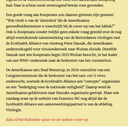
had. Daar is echter nooit overtuigend bewijs voor gevonden.
Een goede vraag aan Koopmans zou daarom gisteren zijn geweest:
“Wat vindt u van de ‘sleutelrol’ die de Amerikaanse
gezondheidsminister u toeschrijft bij de cover-up van het lablek?”
Ook is Koopmans zonder twijfel geen enkele vraag gesteld over de nog
altijd voortdurende samenwerking van de Rotterdamse virologen met
de EcoHealth Alliance van viroloog Peter Daszak, die Amerikaans
onderzoeksgeld voor virusonderzoek naar Wuhan sluisde. Dezelfde
Daszak met wie Koopmans begin 2021 Wuhan bezocht, in het kader
van een WHO-onderzoek naar de herkomst van het coronavirus.
De Amerikaanse arts Brad Wenstrup, in 2024 voorzitter van een
Congrescommissie die de herkomst van het sars-cov-2 virus
onderzocht, noemde de EcoHealth Alliance een “corrupte” organisatie
en een “bedreiging voor de nationale veiligheid”. Daarop werd de
Amerikaanse geldstroom naar Daszaks organisatie gestopt. Maar ook
vandaag staat op de website van Erasmus MC nog altijd dat de
EcoHealth Alliance een samenwerkingspartner is van de afdeling
Virologie.
dakl.nl/het-hollandse-spoor-in-de-wuhan-cover-up