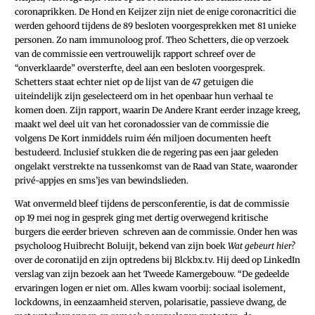
coronaprikken. De Hond en Keijzer zijn niet de enige coronacritici die
werden gehoord tijdens de 89 besloten voorgesprekken met 81 unieke
personen. Zo nam immunoloog prof. Theo Schetters, die op verzoek
van de commissie een vertrouwelijk rapport schreef over de
“onverklaarde” oversterfte, deel aan een besloten voorgesprek.
Schetters staat echter niet op de lijst van de 47 getuigen die
uiteindelijk zijn geselecteerd om in het openbaar hun verhaal te
komen doen. Zijn rapport, waarin De Andere Krant eerder inzage kreeg,
maakt wel deel uit van het coronadossier van de commissie die
volgens De Kort inmiddels ruim één miljoen documenten heeft
bestudeerd. Inclusief stukken die de regering pas een jaar geleden
ongelakt verstrekte na tussenkomst van de Raad van State, waaronder
privé-appjes en sms’jes van bewindslieden.
Wat onvermeld bleef tijdens de persconferentie, is dat de commissie
op 19 mei nog in gesprek ging met dertig overwegend kritische
burgers die eerder brieven
schreven aan de commissie. Onder hen was
psycholoog Huibrecht Boluijt, bekend van zijn boek
Wat gebeurt hier?
over de coronatijd en zijn optredens bij Blckbx.tv. Hij deed op LinkedIn
verslag van zijn bezoek aan het Tweede Kamergebouw. “De gedeelde
ervaringen logen er niet om. Alles kwam voorbij: sociaal isolement,
lockdowns, in eenzaamheid sterven, polarisatie, passieve dwang, de