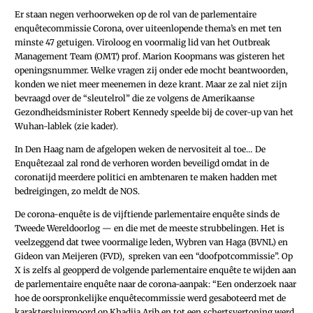
Er staan negen verhoorweken op de rol van de parlementaire
enquêtecommissie Corona, over uiteenlopende thema’s en met ten
minste 47 getuigen. Viroloog en voormalig lid van het Outbreak
Management Team (OMT) prof. Marion Koopmans was gisteren het
openingsnummer. Welke vragen zij onder ede mocht beantwoorden,
konden we niet meer meenemen in deze krant. Maar ze zal niet zijn
bevraagd over de “sleutelrol” die ze volgens de Amerikaanse
Gezondheidsminister Robert Kennedy speelde bij de cover-up van het
Wuhan-lablek (zie kader).
In Den Haag nam de afgelopen weken de nervositeit al toe… De
Enquête­zaal zal rond de verhoren worden beveiligd omdat in de
coronatijd meerdere politici en ambtenaren te maken hadden met
bedreigingen, zo meldt de NOS.
De corona-enquête is de vijftiende parlementaire enquête sinds de
Tweede Wereldoorlog — en die met de meeste strubbelingen. Het is
veelzeggend dat twee voormalige leden, Wybren van Haga (BVNL) en
Gideon van Meijeren (FVD),
spreken van een “doofpotcommissie”. Op
X
is zelfs al geopperd de volgende parlementaire enquête te wijden aan
de parlementaire enquête naar de corona-­aanpak: “Een onderzoek naar
hoe de oorspronkelijke enquêtecommissie werd gesaboteerd met de
karaktersluipmoord op Khadija Arib en tot een schertsvertoning werd