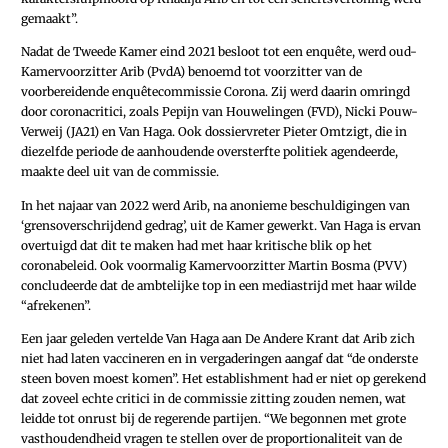
gemaakt”.
Nadat de Tweede Kamer eind 2021 besloot tot een enquête, werd oud-
Kamervoorzitter Arib (PvdA) benoemd tot voorzitter van de
voorbereidende enquêtecommissie Corona. Zij werd daarin omringd
door coronacritici, zoals Pepijn van Houwelingen (FVD), Nicki Pouw-
Verweij (JA21) en Van Haga. Ook dossiervreter Pieter Omtzigt, die in
diezelfde periode de aanhoudende oversterfte politiek agendeerde,
maakte deel uit van de commissie.
In het najaar van 2022 werd Arib, na anonieme beschuldigingen van
‘grensoverschrijdend gedrag’, uit de Kamer gewerkt. Van Haga is ervan
overtuigd dat dit te maken had met haar kritische blik op het
coronabeleid. Ook voormalig Kamervoorzitter Martin Bosma (PVV)
concludeerde dat de ambtelijke top in een mediastrijd met haar wilde
“afrekenen”.
Een jaar geleden vertelde Van Haga aan De Andere Krant dat Arib zich
niet had laten vaccineren en in vergaderingen aangaf dat “de onderste
steen boven moest komen”. Het establishment had er niet op gerekend
dat zoveel echte critici in de commissie zitting zouden nemen, wat
leidde tot onrust bij de regerende partijen. “We begonnen met grote
vasthoudendheid vragen te stellen over de proportionaliteit van de