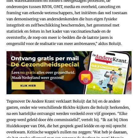
met waterkanonnen en romeo’s neergeslagen protesten, de
onderonsjes tussen RIVM, OMT, media en overheid, canceling en
framing van erkende wetenschappers, het initiëren dan wel toestaan
van demonisering van andersdenkenden die hun eigen fysieke
integriteit en zelfbeschikking beschermden, het gerommel met
statistiek en feiten in het kader van vaccinatieschade en de
oversterfte, de roep om meer ic-bedden die de laatste jaren is
omgeruild voor de realisatie van meer ambtenaren,” aldus Boluijt.
Tegenover De Andere Krant verklaart Boluijt dat hij en de andere
gasten, onder wie verschillende ­Blckbx-kijkers die Boluijt herkenden,
na een hartelijke ontvangst werden verdeeld over vijf groepen. “Elke
groep werd geleid door één commissielid”, vertelt hij. “Ik zat bij Dion
Huidekooper van D66, die het gesprek goed leidde en op mij oprecht
overkwam. Kritische wappie’s zullen nu zeggen: ‘Wat heb je daaraan,