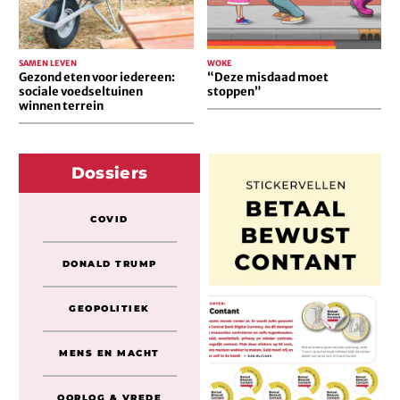
terrein
SAMEN LEVEN
WOKE
Gezond eten voor iedereen:
“Deze misdaad moet
sociale voedseltuinen
stoppen”
winnen terrein
Dossiers
COVID
DONALD TRUMP
GEOPOLITIEK
MENS EN MACHT
OORLOG & VREDE