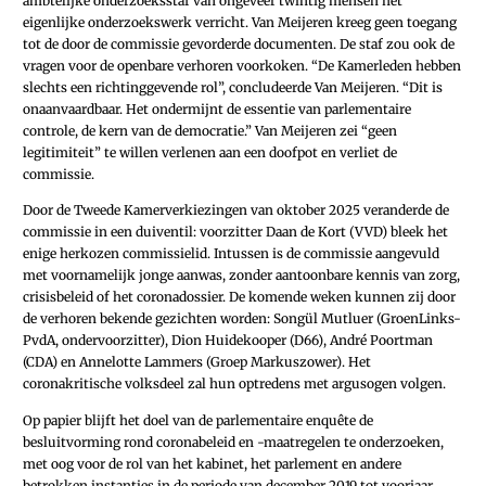
ambtelijke onderzoeksstaf van ongeveer twintig mensen het
eigenlijke onderzoekswerk verricht. Van Meijeren kreeg geen toegang
tot de door de commissie gevorderde documenten. De staf zou ook de
vragen voor de openbare verhoren voorkoken. “De Kamerleden hebben
slechts een richtinggevende rol”, concludeerde Van Meijeren. “Dit is
onaanvaardbaar. Het ondermijnt de essentie van parlementaire
controle, de kern van de democratie.” Van Meijeren zei “geen
legitimiteit” te willen verlenen aan een doofpot en verliet de
commissie.
Door de Tweede Kamerverkiezingen van oktober 2025 veranderde de
commissie in een duiventil: voorzitter Daan de Kort (VVD) bleek
het
enige herkozen commissielid. Intussen is de commissie aangevuld
met voornamelijk jonge aanwas, zonder aantoonbare kennis van zorg,
crisisbeleid of het coronadossier.
De komende weken kunnen zij door
de verhoren bekende gezichten worden: Songül Mutluer (GroenLinks-
PvdA, ondervoorzitter), Dion Huidekooper (D66), André Poortman
(CDA) en Annelotte Lammers (Groep Markuszower). Het
coronakritische volksdeel zal hun optredens met argusogen volgen.
Op papier blijft het doel van de parlementaire enquête de
besluitvorming rond coronabeleid en -maatregelen te onderzoeken,
met oog voor de rol van het kabinet, het parlement en andere
betrokken instanties in de periode van december 2019 tot voorjaar