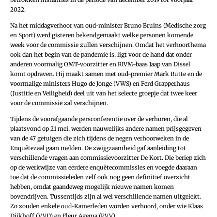
2022.
Na het middagverhoor van oud-minister Bruno Bruins (Medische zorg
en Sport) werd gisteren bekendgemaakt welke personen komende
week voor de commissie zullen verschijnen. Omdat het verhoorthema
ook dan het begin van de pandemie is, ligt voor de hand dat onder
anderen voormalig OMT-voorzitter en RIVM-baas Jaap van Dissel
komt opdraven. Hij maakt samen met oud-premier Mark Rutte en de
voormalige ministers Hugo de Jonge (VWS) en Ferd Grapperhaus
(Justitie en Veiligheid) deel uit van het selecte groepje dat twee keer
voor de commissie zal verschijnen.
Tijdens de voorafgaande persconferentie over de verhoren, die al
plaatsvond op 21 mei, werden nauwelijks andere namen prijsgegeven
van de 47 getuigen die zich tijdens de negen verhoorweken in de
Enquêtezaal gaan melden. De zwijgzaamheid gaf aanleiding tot
verschillende vragen aan commissievoorzitter De Kort. Die beriep zich
op de werkwijze van eerdere enquêtecommissies en voegde daaraan
toe dat de commissieleden zelf ook nog geen definitief overzicht
hebben, omdat gaandeweg mogelijk nieuwe namen komen
bovendrijven. Tussentijds zijn al wel verschillende namen uitgelekt.
Zo zouden enkele oud-Kamerleden worden verhoord, onder wie Klaas
Dijkhoff (VVD) en Fleur Agema (PVV).