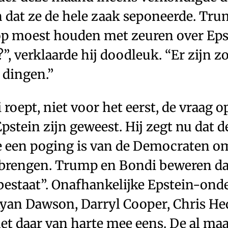
n dat ze de hele zaak seponeerde. Tr
op moest houden met zeuren over Eps
?”, verklaarde hij doodleuk. “Er zijn z
 dingen.”
roept, niet voor het eerst, de vraag o
Epstein zijn geweest. Hij zegt nu dat 
e een poging is van de Democraten o
e brengen. Trump en Bondi beweren da
 bestaat”. Onafhankelijke Epstein-ond
yan Dawson, Darryl Cooper, Chris Hed
het daar van harte mee eens. De al m