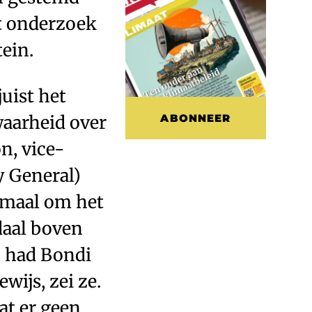
t onderzoek
ein.
juist het
aarheid over
ABONNEER
on, vice-
y General)
lemaal om het
daal boven
”, had Bondi
wijs, zei ze.
at er geen