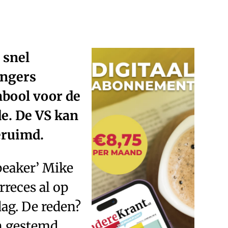
 snel
angers
mbool voor de
e. De VS kan
eruimd.
peaker’ Mike
reces al op
dag. De reden?
en gestemd