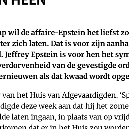
IN HEEN
 wil de affaire-Epstein het liefst zo
ter zich laten. Dat is voor zijn aanh
. Jeffrey Epstein is voor hen het sy
erdorvenheid van de gevestigde ord
vernieuwen als dat kwaad wordt opg
r van het Huis van Afgevaardigden, ‘S
digde deze week aan dat hij het zomer
e laten ingaan, in plaats van op vrij
orkomen dat er in het Huis zou word