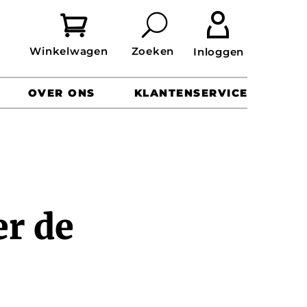


OVER ONS
KLANTENSERVICE
er de