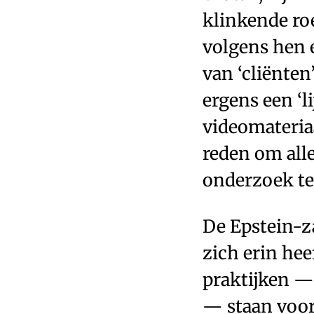
klinkende r
volgens hen e
van ‘cliënten
ergens een ‘l
videomateriaa
reden om all
onderzoek t
De Epstein-za
zich erin hee
praktijken —
— staan voor