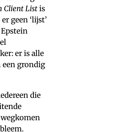
 Client List
is
r geen ‘lijst’
 Epstein
el
r: er is alle
n een grondig
iedereen die
uitende
on wegkomen
obleem.