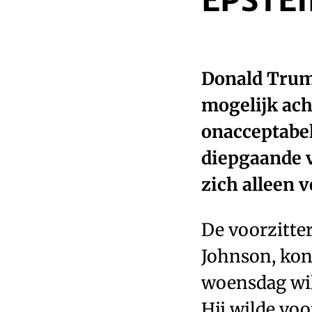
EPSTE
Donald Trump
mogelijk ach
onacceptabel
diepgaande v
zich alleen 
De voorzitte
Johnson, kon
woensdag wild
Hij wilde vo