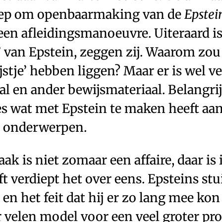
oep om openbaarmaking van de
Epstein
en afleidingsmanoeuvre. Uiteraard is e
’ van Epstein, zeggen zij. Waarom zou
ijstje’ hebben liggen? Maar er is wel ve
l en ander bewijsmateriaal. Belangrijke
es wat met Epstein te maken heeft aa
e onderwerpen.
ak is niet zomaar een affaire, daar is 
ft verdiept het over eens. Epsteins st
 en het feit dat hij er zo lang mee k
 velen model voor een veel groter pr