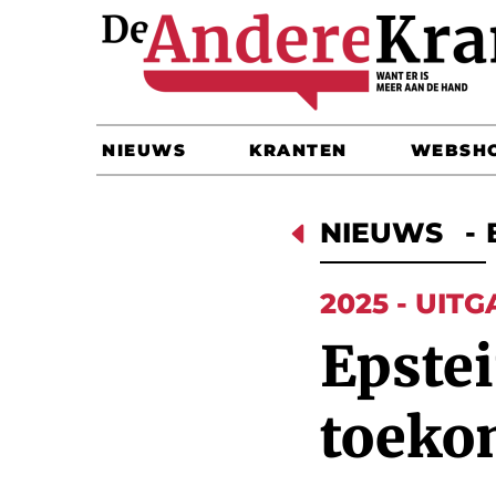
NIEUWS
KRANTEN
WEBSH
D
NIEUWS
-
2025 - UITG
Epstei
toeko