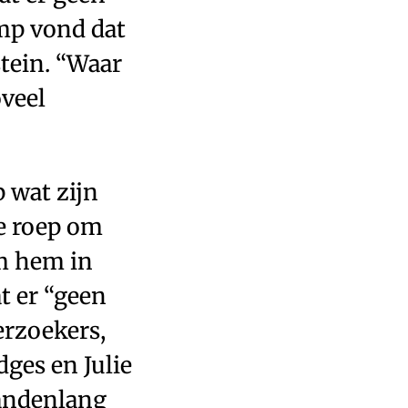
ump vond dat
tein. “Waar
oveel
p wat zijn
de roep om
m hem in
t er “geen
erzoekers,
ges en Julie
aandenlang