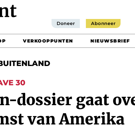
Doneer
Abonneer
OP
VERKOOPPUNTEN
NIEUWSBRIEF
BUITENLAND
AVE 30
n-dossier gaat ov
mst van Amerika