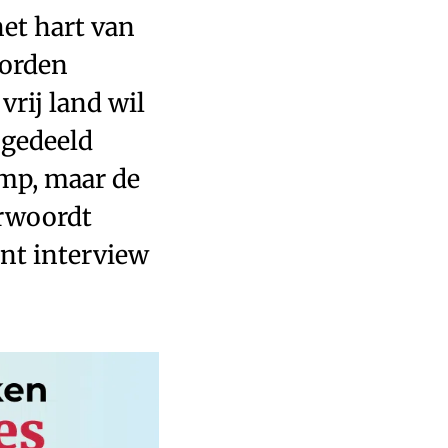
het hart van
worden
vrij land wil
 gedeeld
ump, maar de
erwoordt
nt interview