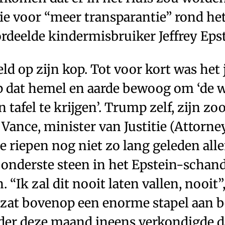
ie voor “meer transparantie” rond he
rdeelde kindermisbruiker Jeffrey Epst
eld op zijn kop. Tot voor kort was het 
dat hemel en aarde bewoog om ‘de w
 tafel te krijgen’. Trump zelf, zijn zo
. Vance, minister van Justitie (Attorne
e riepen nog niet zo lang geleden al
e onderste steen in het Epstein-schan
“Ik zal dit nooit laten vallen, nooit
 zat bovenop een enorme stapel aan be
rder deze maand ineens verkondigde d