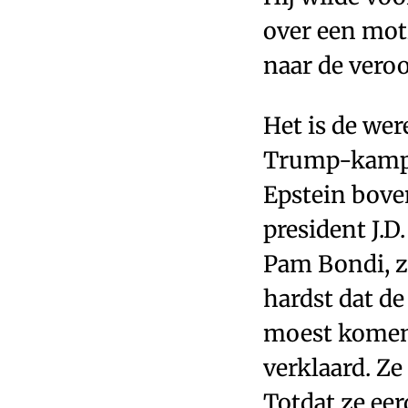
over een mot
naar de veroo
Het is de wer
Trump-kamp 
Epstein boven
president J.D
Pam Bondi, z
hardst dat d
moest komen. 
verklaard. Ze
Totdat ze ee