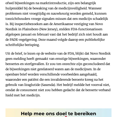
ofwel bijwerkingen na marktintroductie, zijn een belangrijk
hulpmiddel bij de bewaking van de medicijnveiligheid. Wanneer
problemen niet vroegtijdig en nauwkeurig worden gemeld, kunnen
toezichthouders vroege signalen missen dat een medicijn schadelijk
is. Bij inspectiebezoeken aan de Amerikaanse vestiging van Novo
Nordisk in Plainsboro (New Jersey), stelden FDA-functionarissen
afgelopen januari en februari vast dat het bedrijf zich niet houdt aan
de PADE-regelgeving. Deze maand volgde daarop een publiekelijke
schriftelijke berisping.
Uit de brief, te lezen op de website van de FDA, blijkt dat Novo Nordisk
geen melding heeft gemaakt van ernstige bijwerkingen, waaronder
beroertes en sterfgevallen. Er zou ten onrechte zijn geconcludeerd dat
de bijwerkingen niet gerelateerd waren aan de medicijnen. In de
openbare brief worden verschillende voorbeelden aangehaald,
waaronder een patiënt die een invaliderende beroerte kreeg na het
gebruik van liraglutide (Saxenda). Het bedrijf meldde het voorval niet,
omdat de consument niet zou hebben gedacht dat de beroerte verband
hield met het medicijn.