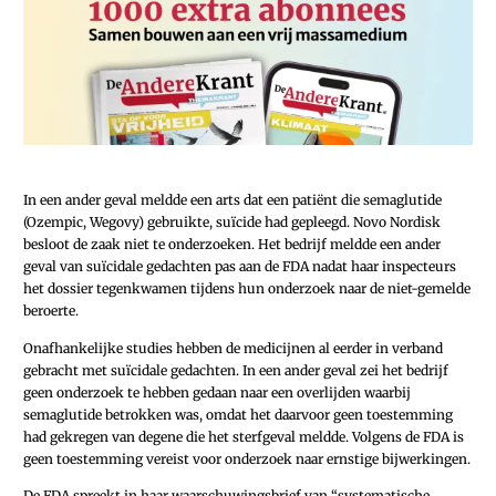
In een ander geval meldde een arts dat een patiënt die semaglutide
(Ozempic, Wegovy) gebruikte, suïcide had gepleegd. Novo Nordisk
besloot de zaak niet te onderzoeken. Het bedrijf meldde een ander
geval van suïcidale gedachten pas aan de FDA nadat haar inspecteurs
het dossier tegenkwamen tijdens hun onderzoek naar de niet-gemelde
beroerte.
Onafhankelijke studies hebben de medicijnen al eerder in verband
gebracht met suïcidale gedachten. In een ander geval zei het bedrijf
geen onderzoek te hebben gedaan naar een overlijden waarbij
semaglutide betrokken was, omdat het daarvoor geen toestemming
had gekregen van degene die het sterfgeval meldde. Volgens de FDA is
geen toestemming vereist voor onderzoek naar ernstige bijwerkingen.
De FDA spreekt in haar waarschuwingsbrief van “systematische