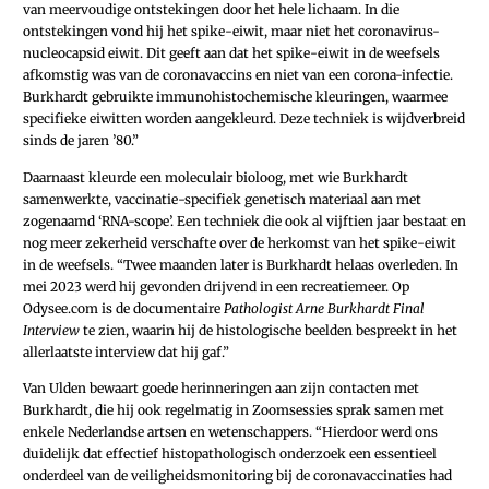
van meervoudige ontstekingen door het hele lichaam. In die
ontstekingen vond hij het spike-eiwit, maar niet het coronavirus-
nucleocapsid eiwit. Dit geeft aan dat het spike-eiwit in de weefsels
afkomstig was van de coronavaccins en niet van een corona-infectie.
Burkhardt gebruikte immuno­histochemische kleuringen, waarmee
specifieke eiwitten worden aangekleurd. Deze techniek is wijdverbreid
sinds de jaren ’80.”
Daarnaast kleurde een moleculair bioloog, met wie Burkhardt
samenwerkte, vaccinatie-specifiek genetisch materiaal aan met
zogenaamd ‘RNA-scope’. Een techniek die ook al vijftien jaar bestaat en
nog meer zekerheid verschafte over de herkomst van het spike-eiwit
in de weefsels. “Twee maanden later is Burkhardt helaas overleden. In
mei 2023 werd hij gevonden drijvend in een recreatiemeer. Op
Odysee.com is de documentaire
Pathologist Arne Burkhardt Final
Interview
te zien, waarin hij de histologische beelden bespreekt in het
allerlaatste interview dat hij gaf.”
Van Ulden bewaart goede herinneringen aan zijn contacten met
Burkhardt, die hij ook regelmatig in Zoomsessies sprak samen met
enkele Nederlandse artsen en wetenschappers. “Hierdoor werd ons
duidelijk dat effectief histopathologisch onderzoek een essentieel
onderdeel van de veiligheidsmonitoring bij de coronavaccinaties had