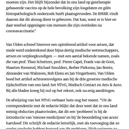
moeten zijn. Het blijft bijzonder dat in ons land op gentherapie
gebaseerde vaccins op de hele bevolking zijn losgelaten en géén
histopathologisch onderzoek heeft plaatsgevonden. De BMRK vindt
daarom dat dit alsnog dient te gebeuren. Dat kan, want er is hier en
daar weefsel opgeslagen van mensen die zijn overleden na
coronavaccinatie.”
Van Ulden schreef hierover een ­opiniërend artikel voor artsen, dat
mede werd ondertekend door bijna dertig medische wetenschappers,
artsen en verpleegkundigen — met een aantal bekende namen, zoals
die van prof. Theo Schetters, prof. Pierre Capel, Frank van de Goot,
Maarten Fornerod, Michael Smulders, Berber Pieksma, Jan Bonte,
Alexander van Walraven, Rob Elens en Jan Vingerhoets. Van Ulden
bood het artikel achtereenvolgens aan bij de drie grootste medische
tijdschriften van ons land: het NTvG, Medisch Contact en Arts & Auto.
Bij alle bladen kreeg hij nul op het rekest, ook na enig aandringen.
De afwijzing van het NTvG verbaast hem nog het meest. “Uit de
correspondentie met de redactie blijkt dat deze weet dat in ons land
weinig obducties plaatsvinden, dat dit een ‘probleem’ is bij de
introductie van ‘nieuwe medicijnen’ en bij ‘de beoordeling van acute
hartdood’. Dit schrijft de redactie letterlijk, met als toevoeging dat ze
eerder aandacht hebben besteed aan dit probleem. Tóch weigeren ze