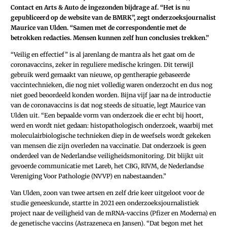
Contact en Arts & Auto de ingezonden bijdrage af. “Het is nu
gepubliceerd op de website van de BMRK”, zegt onderzoeksjournalist
Maurice van Ulden. “Samen met de correspondentie met de
betrokken redacties. Mensen kunnen zelf hun conclusies trekken.”
“Veilig en effectief” is al jarenlang de mantra als het gaat om de
coronavaccins, zeker in reguliere medische kringen. Dit terwijl
gebruik werd gemaakt van nieuwe, op gentherapie gebaseerde
vaccintechnieken, die nog niet volledig waren onderzocht en dus nog
niet goed beoordeeld konden worden. Bijna vijf jaar na de introductie
van de coronavaccins is dat nog steeds de situatie, legt Maurice van
Ulden uit. “Een bepaalde vorm van onderzoek die er echt bij hoort,
werd en wordt niet gedaan: histopathologisch onderzoek, waarbij met
moleculairbiologische technieken diep in de weefsels wordt gekeken
van mensen die zijn overleden na vaccinatie. Dat onderzoek is geen
onderdeel van de Nederlandse veiligheidsmonitoring. Dit blijkt uit
gevoerde communicatie met Lareb, het CBG, RIVM, de Nederlandse
Vereniging Voor Pathologie (NVVP) en nabestaanden.”
Van Ulden, zoon van twee artsen en zelf drie keer uitgeloot voor de
studie geneeskunde, startte in 2021 een onderzoeksjournalistiek
project naar de veiligheid van de mRNA-vaccins (Pfizer en Moderna) en
de genetische vaccins (Astrazeneca en Jansen). “Dat begon met het