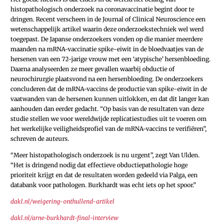
histopathologisch onderzoek na coronavaccinatie begint door te
dringen. Recent verscheen in de Journal of Clinical Neuroscience een
wetenschappelijk artikel waarin deze onderzoekstechniek wel werd
toegepast. De Japanse onderzoekers vonden op die manier meerdere
maanden na mRNA-vaccinatie spike-eiwit in de bloedvaatjes van de
hersenen van een 72-jarige vrouw met een ‘atypische’ hersenbloeding.
Daarna analyseerden ze meer gevallen waarbij obductie of
neurochirurgie plaatsvond na een hersenbloeding. De onderzoekers
concluderen dat de mRNA-vaccins de productie van spike-eiwit in de
vaatwanden van de hersenen kunnen uitlokken, en dat dit langer kan
aanhouden dan eerder gedacht. “Op basis van de resultaten van deze
studie stellen we voor wereldwijde replicatiestudies uit te voeren om
het werkelijke veiligheidsprofiel van de mRNA-vaccins te verifiëren”,
schreven de auteurs.
“Meer histopathologisch onderzoek is nu urgent”, zegt Van Ulden.
“Het is dringend nodig dat effectieve obductiepathologie hoge
prioriteit krijgt en dat de resultaten worden gedeeld via Palga, een
databank voor pathologen. Burkhardt was echt iets op het spoor.”
dakl.nl/weigering-onthullend-artikel
dakl.nl/arne-burkhardt-final-interview