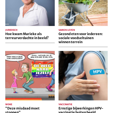
in
voedseltuinen
beeld?
winnen
terrein
JURIDISCH
SAMEN LEVEN
Hoe kwam Marieke als
Gezond eten voor iedereen:
terreurverdachte in beeld?
sociale voedseltuinen
winnen terrein
“Deze
Ernstige
misdaad
bijwerkingen
moet
HPV-
stoppen”
vaccinatie
buiten
beeld
gehouden
WOKE
VACCINATIE
“Deze misdaad moet
Ernstige bijwerkingen HPV-
stoppen”
vaccinatie buiten beeld