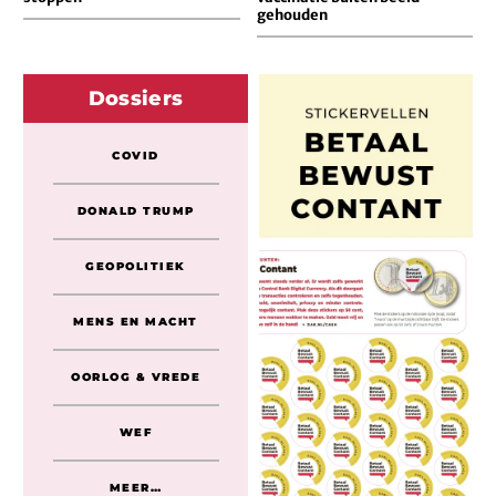
gehouden
Dossiers
COVID
DONALD TRUMP
GEOPOLITIEK
MENS EN MACHT
OORLOG & VREDE
WEF
MEER…