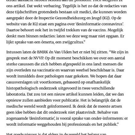
ons artikel. Dat wekt verbazing. Tegelijk is het zo dat de redacties van
deze tijdschriften grotendeels bestaan uit medici, die kunnen worden
aangepakt door de Inspectie Gezondheidszorg en Jeugd (IGJ). Op de
website van de IGJ staat een pagina over ‘desinformatie coronavirus’.
Daartoe behoort ook het in twijfel trekken van de vaccins. Mogelijk
denkt men binnen redacties: laten we deze weg maar niet opgaan. Er
lijkt sprake van een ómerta, een zwijgcultus.”
Intussen laten de BMRK én Van Ulden het er niet bij zitten. “We zijn in
gesprek met de NVVP. Op dit moment beschikken we over een aantal
sterke casussen die zich hebben afgespeeld in ons land: mensen die
zijn overleden na vaccinatie en waarvan weefsel beschikbaar is. Daar
wordt inmiddels door pathologen naar gekeken. We hopen dat daar
casusverslagen uit voortkomen, gebaseerd op onafhankelijk
histopathologisch onderzoek uitgevoerd in twee verschillende
laboratoria. Dat zou tot een nieuw artikel kunnen leiden, dat we dan
opnieuw zullen aanbieden voor publicatie. Het is belangrijk dat de
medische wereld wordt geïnformeerd. Ik denk dat de meeste artsen
geen idee hebben dat dit onderzoek niet plaatsvindt. Behalve van
zogenaamde ‘desinformatie’, is vooral sprake van onder-informeren: er
wordt informatie weggehouden bij professionals en het publiek.”
Het goede nieuws is dat elders in de wereld het belang van