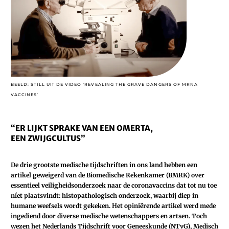
BEELD: STILL UIT DE VIDEO ‘REVEALING THE GRAVE DANGERS OF MRNA
VACCINES’
“ER LIJKT SPRAKE VAN EEN OMERTA,
EEN ZWIJGCULTUS”
De drie grootste medische tijdschriften in ons land hebben een
artikel geweigerd van de Biomedische Rekenkamer (BMRK) over
essentieel veiligheidsonderzoek naar de coronavaccins dat tot nu toe
níet plaatsvindt: histopathologisch onderzoek, waarbij diep in
humane weefsels wordt gekeken. Het opiniërende artikel werd mede
ingediend door diverse medische wetenschappers en artsen. Toch
wezen het Nederlands Tijdschrift voor Geneeskunde (NTvG), Medisch