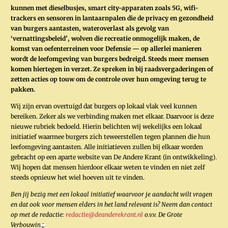
kunnen met dieselbusjes‚ smart city-apparaten zoals 5G‚ ­wifi-
trackers en sensoren in lantaarnpalen die de privacy en gezondheid
van burgers aantasten‚ wateroverlast als gevolg van
‘vernattingsbeleid’‚ wolven die recreatie onmogelijk maken‚ de
komst van oefenterreinen voor Defensie — op allerlei manieren
wordt de leefomgeving van burgers bedreigd. Steeds meer mensen
komen hiertegen in verzet. Ze spreken in bij raadsvergaderingen of
zetten acties op touw om de controle over hun omgeving terug te
pakken.
Wij zijn ervan overtuigd dat burgers op lokaal vlak veel kunnen
bereiken. Zeker als we verbinding maken met elkaar. Daarvoor is deze
nieuwe ­rubriek bedoeld. Hierin belichten wij wekelijks een lokaal
initiatief waarmee burgers zich teweer­stellen tegen plannen die hun
leefomgeving aantasten. Alle initiatieven zullen bij elkaar worden
gebracht op een aparte website van De Andere Krant (in ontwikkeling).
Wij hopen dat mensen hierdoor elkaar weten te vinden en niet zelf
steeds opnieuw het wiel hoeven uit te vinden.
Ben jij bezig met een lokaal initiatief waarvoor je aandacht wilt vragen
en dat ook voor mensen elders in het land relevant is? Neem dan contact
op met de redactie:
redactie@deanderekrant.nl
o.v.v. De Grote
Verbouwing.